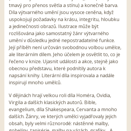
tmavý pro přenos světla a stínu) a konečně barva.
Díla výtvarného umění jsou vysoce ceněna, když
uspokojují požadavky na krásu, integritu, hloubku
a jedinečnosti obrazů. Ilustrace může být
rozlišována jako samostatný žánr výtvarného
umění v důsledku jedné nepostradatelné funkce.
Její příběh není určován svobodnou volbou umělce,
ale literárním dílem. Jeho účelem je osvětlit to, co je
řečeno v knize. Ujasnit události a akce, stejně jako
obecnou představu, které podnítily autora k
napsání knihy. Literární díla inspirovala a nadále
inspirují mnoho umělců.
V dějinách hrají velkou roli díla Homéra, Ovidia,
Virgila a dalších klasických autorů. Bible,
evangelium, díla Shakespeara, Cervanta a mnoho
dalších. Žánry, ve kterých umělci vyjadřovaly jejich
obsah, byly velmi různorodé: nástěnné malby,
gobelíny, tapisérie, malby na vázách, grafiky… A