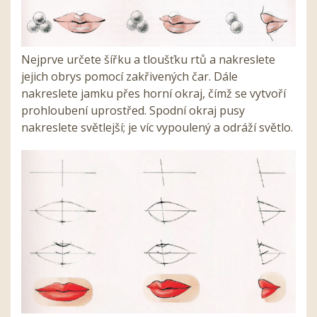
Nejprve určete šířku a tloušťku rtů a nakreslete
jejich obrys pomocí zakřivených čar. Dále
nakreslete jamku přes horní okraj, čímž se vytvoří
prohloubení uprostřed. Spodní okraj pusy
nakreslete světlejší; je víc vypoulený a odráží světlo.