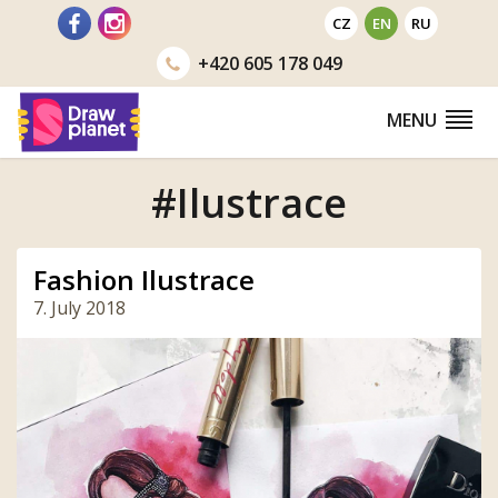
Go
CZ
EN
RU
to
+420
605 178 049
MENU
#Ilustrace
Fashion Ilustrace
7. July 2018