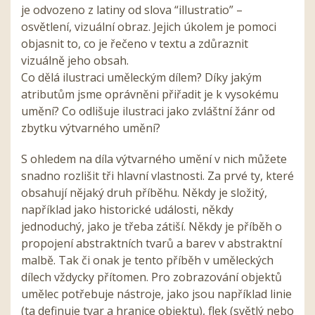
je odvozeno z latiny od slova “illustratio” –
osvětlení, vizuální obraz. Jejich úkolem je pomoci
objasnit to, co je řečeno v textu a zdůraznit
vizuálně jeho obsah.
Co dělá ilustraci uměleckým dílem? Díky jakým
atributům jsme oprávněni přiřadit je k vysokému
umění? Co odlišuje ilustraci jako zvláštní žánr od
zbytku výtvarného umění?
S ohledem na díla výtvarného umění v nich můžete
snadno rozlišit tři hlavní vlastnosti. Za prvé ty, které
obsahují nějaký druh příběhu. Někdy je složitý,
například jako historické události, někdy
jednoduchý, jako je třeba zátiší. Někdy je příběh o
propojení abstraktních tvarů a barev v abstraktní
malbě. Tak či onak je tento příběh v uměleckých
dílech vždycky přítomen. Pro zobrazování objektů
umělec potřebuje nástroje, jako jsou například linie
(ta definuje tvar a hranice objektu), flek (světlý nebo