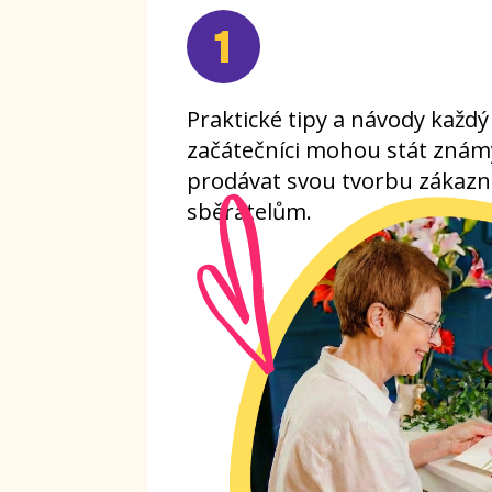
Exkluzivní rozhovory několikrát týd
inspirativními lidmi, kteří si vyděláv
koníčky. Poslouchat je můžete kdyk
svém telefonu.