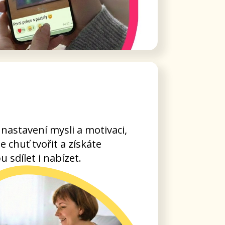
ašich
š kreativní