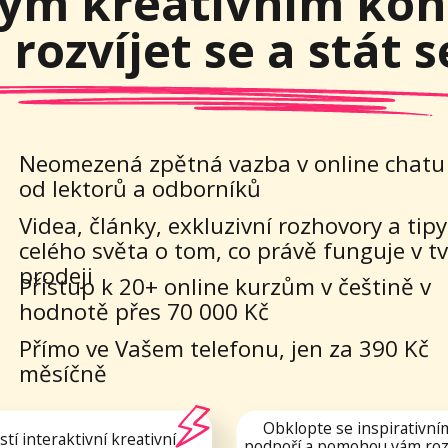
mezená zpětná vazba v online chatu
lektorů a odborníků
ea, články, exkluzivní rozhovory a tipy z
ého světa o tom, co právě funguje v tvorbě i
deji
stup k 20+ online kurzům v češtině v
notě přes 70 000 Kč
mo ve Vašem telefonu, jen za 390 Kč
síčně
Obklopte se inspirativními lidmi, kteří v
raktivní kreativní
podpoří a pomohou vám rozvíjet vaše kreat
e setkává tvorba,
hobby. Místo plné motivace a pozitivní en
a přátelství.
vždy s vámi ve vašem telefonu.