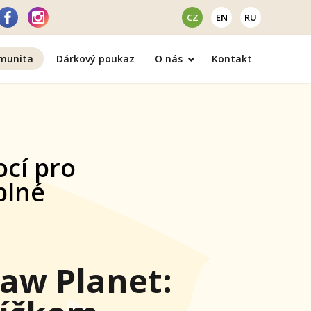
CZ
EN
RU
omunita
Dárkový poukaz
O nás
Kontakt
o
lanet:
em
námým!