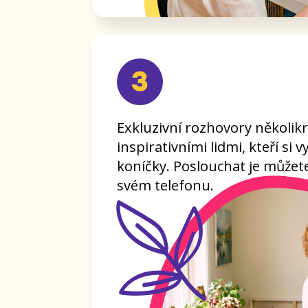
Přístup k databázi více než 20 onli
DrawPlanet v celkové hodnotě přes
pro vaši tvorbu i její prodej.