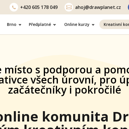
+420
605 178 049
ahoj@drawplanet.cz
Brno
Předplatné
Online kurzy
Kreativní k
ísto s podporou a pomocí pr
vce všech úrovní, pro úplné
ačátečníky i pokročilé
line komunita Draw P
m kreativním koníčk
ozvíjet se a stát se z