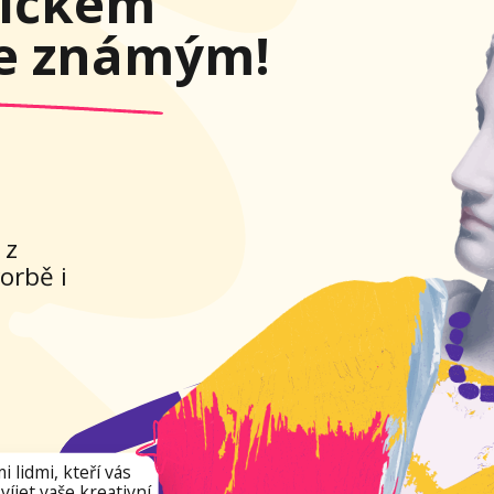
ás
ivní
ergie