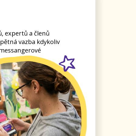
funguje, aby o
dí doma i v