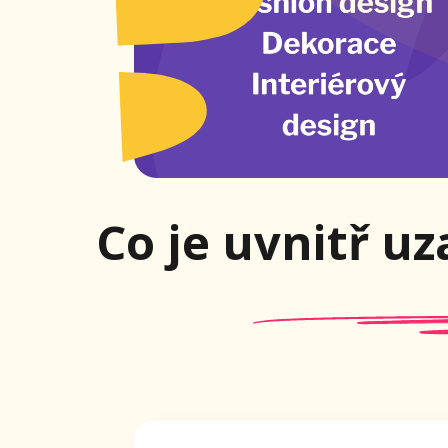
Co je uvnitř uza
Praktické tipy a návody každý den, d
začátečníci mohou stát známými a
prodávat svou tvorbu zákazníkům 
sběratelům.