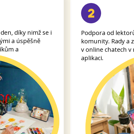
Rady a inspirace, co aktuálně 
ně, s
vaší tvorbě vědělo co nejvíce li
ají svými
zahraničí.
oliv na