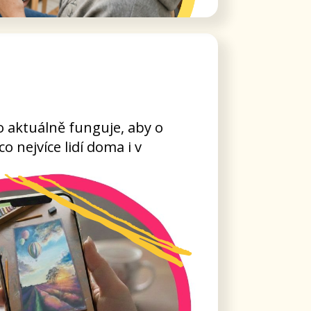
ysli a motivaci,
t a získáte
bízet.