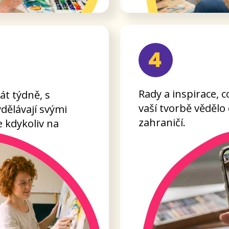
ne kurzů
Praktické rady pro nastavení m
 70 000 Kč –
díky nimž neztratíte chuť tvoři
odvahu svou tvorbu sdílet i na