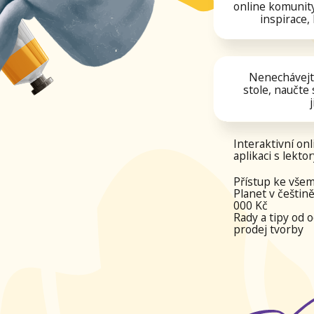
Nenechávejte svou t
stole, naučte se být 
ji prodáv
Interaktivní online ch
aplikaci s lektory, člen
Přístup ke všem onlin
Planet v češtině v cel
000 Kč
Rady a tipy od odborní
prodej tvorby