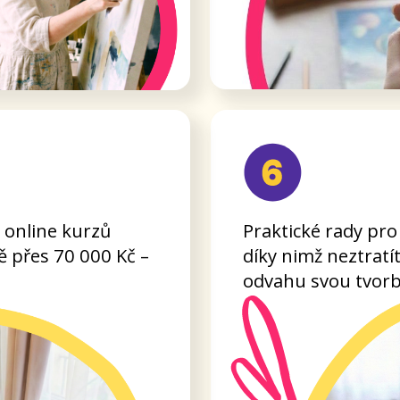
Speciální nabídky a slevy od n
ní, díky nimž
partnerů pro vaše tvoření i vá
orkshopech i
byznys.
 načerpat