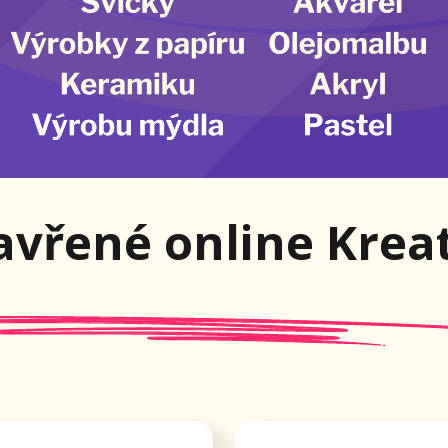
vřené online Kreativn
íky nimž se i
Podpora od lektorů, expertů a
 úspěšně
komunity. Rady a zpětná vazb
a
v online chatech v messanger
aplikaci.