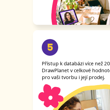
Tipy na kreativní akce a aktuální dě
budete mít přehled o výstavách, w
uměleckých setkáních, kde můžete
inspiraci a kontakty.