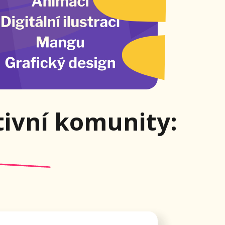
í komunity:
 členů
a kdykoliv
ové