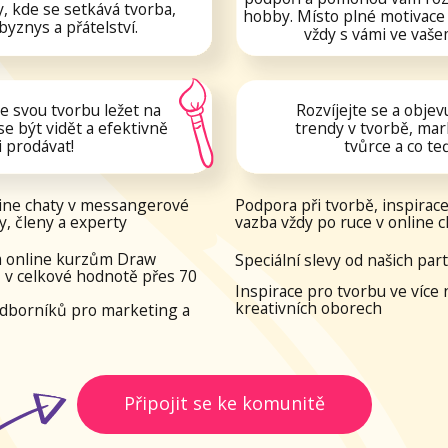
vorbu ležet na
Rozvíjejte se a objevujte světové
vidět a efektivně
trendy v tvorbě, marketingu pro
at!
tvůrce a co teď frčí!
aty v messangerové
Podpora při tvorbě, inspirace a zpětná
y a experty
vazba vždy po ruce v online chatu
e kurzům Draw
Speciální slevy od našich partnerů
kové hodnotě přes 70
Inspirace pro tvorbu ve více než 50
kreativních oborech
ků pro marketing a
Připojit se ke komunitě