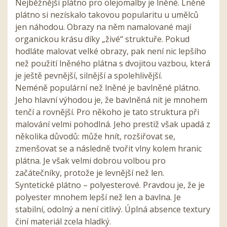
Nejběžnější plátno pro olejomalby je lněné. Lněné
plátno si nezískalo takovou popularitu u umělců
jen náhodou. Obrazy na něm namalované mají
organickou krásu díky „živé“ struktuře. Pokud
hodláte malovat velké obrazy, pak není nic lepšího
než použití lněného plátna s dvojitou vazbou, která
je ještě pevnější, silnější a spolehlivější.
Neméně populární než lněné je bavlněné plátno.
Jeho hlavní výhodou je, že bavlněná nit je mnohem
tenčí a rovnější. Pro někoho je tato struktura při
malování velmi pohodlná. Jeho prestiž však upadá z
několika důvodů: může hnít, rozšiřovat se,
zmenšovat se a následně tvořit vlny kolem hranic
plátna. Je však velmi dobrou volbou pro
začátečníky, protože je levnější než len.
Syntetické plátno – polyesterové. Pravdou je, že je
polyester mnohem lepší než len a bavlna. Je
stabilní, odolný a není citlivý. Úplná absence textury
činí materiál zcela hladký.