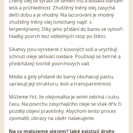
Lněný olej se vyrábí ze semen lnu a dodává barvám
lesk a průhlednost. Zhuštěný lněný olej zasychá
delší dobu a je vhodný. Na lazurování je vhodný
zhuštěný lněný olej (smíchaný např. s
terpentýnem). Díky jeho přidání do barev se vytvoří
hladký povrch bez viditelných stop po štětci.
Sikativy jsou vyrobené z kovových solí a urychlují
schnutí oleje aktivací oxidace. Používají se šetrně a
předcházejí tvorbě povrchových vad.
Média a gely přidané do barvy obohacují pastu,
upravují její strukturu, lesk a transparentnost.
Můžeme říct, že olejomalba je velmi odolná i zubu
času. Na povrchu zasychajícího oleje se však dřív či
později objeví prasklinky. Abychom tento proces
zpomalili, obrazy na závěr nalakujeme.
Na co malujeme olejem? Jaké existují druhy