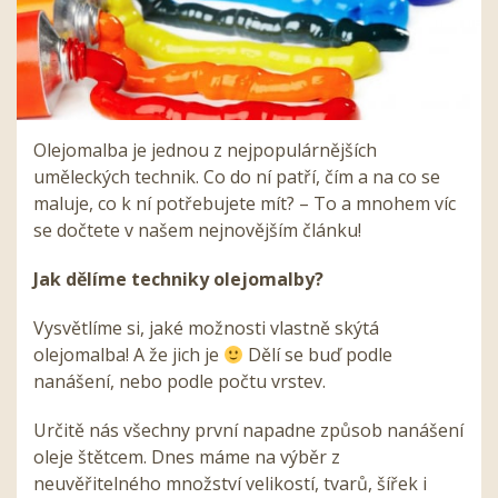
Olejomalba je jednou z nejpopulárnějších
uměleckých technik. Co do ní patří, čím a na co se
maluje, co k ní potřebujete mít? – To a mnohem víc
se dočtete v našem nejnovějším článku!
Jak dělíme techniky olejomalby?
Vysvětlíme si, jaké možnosti vlastně skýtá
olejomalba! A že jich je
Dělí se buď podle
nanášení, nebo podle počtu vrstev.
Určitě nás všechny první napadne způsob nanášení
oleje štětcem. Dnes máme na výběr z
neuvěřitelného množství velikostí, tvarů, šířek i