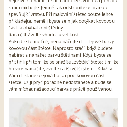
nejdříve ho namočte do nádobky s vodou a pomalu
s ním míchejte. Jemně tak odstraníte ochranou
zpevňující vrstvu. Při malování štětec pouze lehce
přikládejte, neměli byste se nijak dotýkat kovovou
částí a ohýbat o ni štětiny.
Rada č.4: Zvolte vhodnou velikost
Pokud je to možné, nenamáčejte do olejové barvy
kovovou část štětce. Naprosto stačí, když budete
nabírat a nanášet barvu štětinami. Když byste se
přistihli při tom, že se snažíte „zvětšit“ štětec tím, že
ho více namáčíte, zvolte radši větší štětec. Když se
Vám dostane olejová barva pod kovovou část
štětce, už ji pryč pořádně nedostanete a bude se
vám míchat nežádoucí barva s právě používanou.