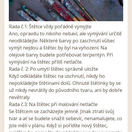
Rada č.1: Štětce vždy pořádně vymyjte
Ano, opravdu to nikoho nebaví, ale vymývání určitě
neodkládejte. Některé barvy po zaschnutí vůbec
vymýt nejdou a štětec by byl na vyhození. Na
olejové barvy budete potřebovat terpentýn. Při
vymývání na štětec příliš netlačte.
Rada č. 2: Po umytí štětec správně uložte
Když odkládáte štětec na uschnutí, nikdy ho
nepokládejte štětinami dolů. Ohnuté štětinky by se
už nikdy nevrátily do původního tvaru, ani by dobře
nevětraly.
Rada č.3: Na štětec při malování netlačte
Se štětcem se zacházejte jemně. Jinak ztratí svůj
tvar a ať se budete snažit sebevíc, nenamalujete, co
jste měli v plánu. Když si pořídíte nový štětec,