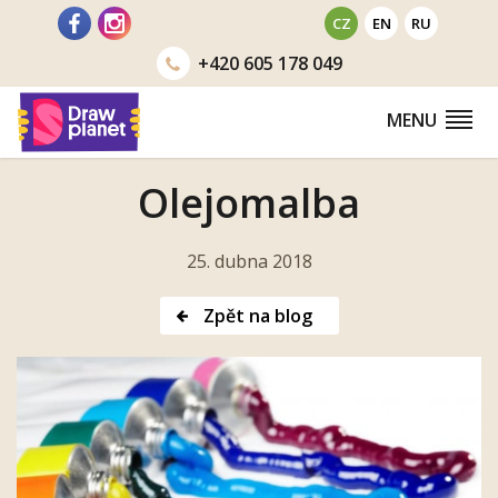
Přejít
CZ
EN
RU
na
+420
605 178 049
obsah
MENU
Olejomalba
25. dubna 2018
Zpět na blog