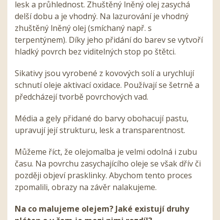
lesk a průhlednost. Zhuštěný lněný olej zasychá
delší dobu a je vhodný. Na lazurování je vhodný
zhuštěný lněný olej (smíchaný např. s
terpentýnem). Díky jeho přidání do barev se vytvoří
hladký povrch bez viditelných stop po štětci.
Sikativy jsou vyrobené z kovových solí a urychlují
schnutí oleje aktivací oxidace. Používají se šetrně a
předcházejí tvorbě povrchových vad.
Média a gely přidané do barvy obohacují pastu,
upravují její strukturu, lesk a transparentnost.
Můžeme říct, že olejomalba je velmi odolná i zubu
času. Na povrchu zasychajícího oleje se však dřív či
později objeví prasklinky. Abychom tento proces
zpomalili, obrazy na závěr nalakujeme.
Na co malujeme olejem? Jaké existují druhy