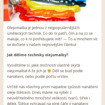
Olejomalba je jednou z nejpopulárnějších
uměleckých technik. Co do ní patří, čím a na co se
maluje, co k ní potřebujete mít? — To a mnohem víc
se dočtete v našem nejnovějším článku!
Jak dělíme techniky olejomalby?
Vysvětlíme si, jaké možnosti vlastně skýtá
olejomalba! A že jich je
Dělí se buď podle
nanášení, nebo podle počtu vrstev.
Určitě nás všechny první napadne způsob nanášení
oleje štětcem. Dnes máme na výběr z
neuvěřitelného množství velikostí, tvarů, šířek i
délek. Štětce vyhrávají na plné čáře v nanášení