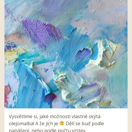
Vysvětlíme si, jaké možnosti vlastně skýtá
olejomalba! A že jich je
Dělí se buď podle
nanášení, nebo podle počtu vrstev.