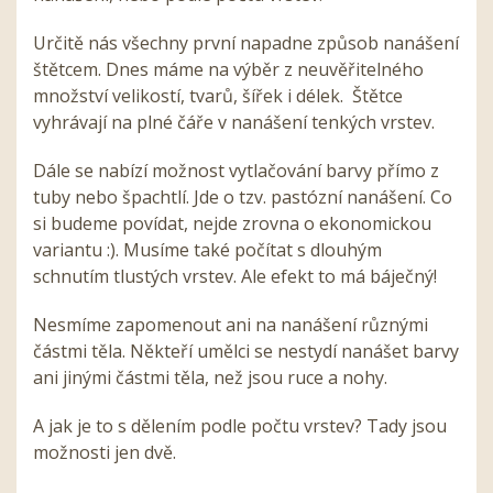
Určitě nás všechny první napadne způsob nanášení
štětcem. Dnes máme na výběr z neuvěřitelného
množství velikostí, tvarů, šířek i délek. Štětce
vyhrávají na plné čáře v nanášení tenkých vrstev.
Dále se nabízí možnost vytlačování barvy přímo z
tuby nebo špachtlí. Jde o tzv. pastózní nanášení. Co
si budeme povídat, nejde zrovna o ekonomickou
variantu :). Musíme také počítat s dlouhým
schnutím tlustých vrstev. Ale efekt to má báječný!
Nesmíme zapomenout ani na nanášení různými
částmi těla. Někteří umělci se nestydí nanášet barvy
ani jinými částmi těla, než jsou ruce a nohy.
A jak je to s dělením podle počtu vrstev? Tady jsou
možnosti jen dvě.