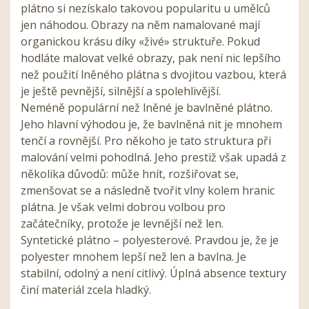
plátno si nezískalo takovou popularitu u umělců
jen náhodou. Obrazy na něm namalované mají
organickou krásu díky «živé» struktuře. Pokud
hodláte malovat velké obrazy, pak není nic lepšího
než použití lněného plátna s dvojitou vazbou, která
je ještě pevnější, silnější a spolehlivější.
Neméně populární než lněné je bavlněné plátno.
Jeho hlavní výhodou je, že bavlněná nit je mnohem
tenčí a rovnější. Pro někoho je tato struktura při
malování velmi pohodlná. Jeho prestiž však upadá z
několika důvodů: může hnít, rozšiřovat se,
zmenšovat se a následně tvořit vlny kolem hranic
plátna. Je však velmi dobrou volbou pro
začátečníky, protože je levnější než len.
Syntetické plátno – polyesterové. Pravdou je, že je
polyester mnohem lepší než len a bavlna. Je
stabilní, odolný a není citlivý. Úplná absence textury
činí materiál zcela hladký.