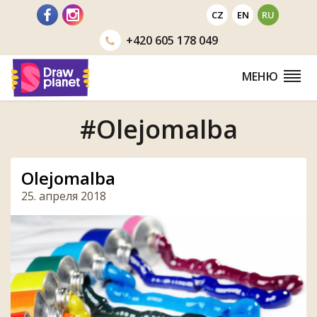
Перейти
CZ
EN
RU
+420
605 178 049
МЕНЮ
#Olejomalba
Olejomalba
25. апреля 2018