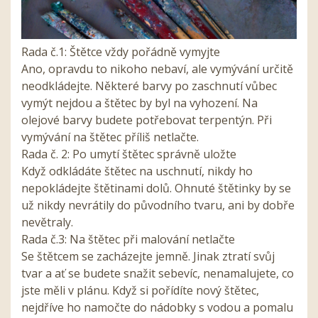
Rada č.1: Štětce vždy pořádně vymyjte
Ano, opravdu to nikoho nebaví, ale vymývání určitě
neodkládejte. Některé barvy po zaschnutí vůbec
vymýt nejdou a štětec by byl na vyhození. Na
olejové barvy budete potřebovat terpentýn. Při
vymývání na štětec příliš netlačte.
Rada č. 2: Po umytí štětec správně uložte
Když odkládáte štětec na uschnutí, nikdy ho
nepokládejte štětinami dolů. Ohnuté štětinky by se
už nikdy nevrátily do původního tvaru, ani by dobře
nevětraly.
Rada č.3: Na štětec při malování netlačte
Se štětcem se zacházejte jemně. Jinak ztratí svůj
tvar a ať se budete snažit sebevíc, nenamalujete, co
jste měli v plánu. Když si pořídíte nový štětec,
nejdříve ho namočte do nádobky s vodou a pomalu