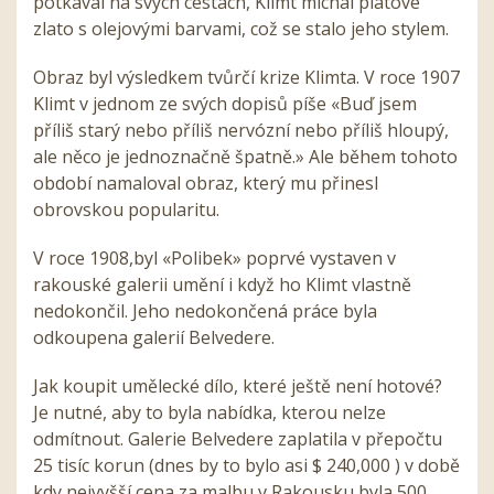
potkával na svých cestách, Klimt míchal plátové
zlato s olejovými barvami, což se stalo jeho stylem.
Obraz byl výsledkem tvůrčí krize Klimta. V roce 1907
Klimt v jednom ze svých dopisů píše «Buď jsem
příliš starý nebo příliš nervózní nebo příliš hloupý,
ale něco je jednoznačně špatně.» Ale během tohoto
období namaloval obraz, který mu přinesl
obrovskou popularitu.
V roce 1908,byl «Polibek» poprvé vystaven v
rakouské galerii umění i když ho Klimt vlastně
nedokončil. Jeho nedokončená práce byla
odkoupena galerií Belvedere.
Jak koupit umělecké dílo, které ještě není hotové?
Je nutné, aby to byla nabídka, kterou nelze
odmítnout. Galerie Belvedere zaplatila v přepočtu
25 tisíc korun (dnes by to bylo asi $ 240,000 ) v době
kdy nejvyšší cena za malbu v Rakousku byla 500