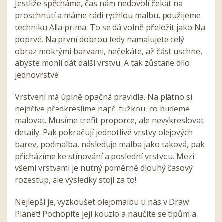
Jestliže spěcháme, čas nám nedovolí čekat na
proschnutí a máme rádi rychlou malbu, použijeme
techniku Alla prima. To se dá volně přeložit jako Na
poprvé. Na první dobrou tedy namalujete celý
obraz mokrými barvami, nečekáte, až část uschne,
abyste mohli dát další vrstvu. A tak zůstane dílo
jednovrstvé.
Vrstvení má úplně opačná pravidla. Na plátno si
nejdříve předkreslíme např. tužkou, co budeme
malovat. Musíme trefit proporce, ale nevykreslovat
detaily. Pak pokračují jednotlivé vrstvy olejových
barev, podmalba, následuje malba jako taková, pak
přicházíme ke stínování a poslední vrstvou. Mezi
všemi vrstvami je nutný poměrně dlouhý časový
rozestup, ale výsledky stojí za to!
Nejlepší je, vyzkoušet olejomalbu u nás v Draw
Planet! Pochopíte její kouzlo a naučíte se tipům a