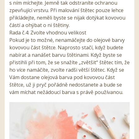
s ním míchejte. Jemně tak odstraníte ochranou
zpevňující vrstvu. Při malování štětec pouze lehce
přikládejte, neměli byste se nijak dotýkat kovovou
částí a ohýbat o ni štětiny.
Rada č.4: Zvolte vhodnou velikost
Pokud je to možné, nenamáčejte do olejové barvy
kovovou část štětce. Naprosto stačí, když budete
nabírat a nanášet barvu štětinami. Když byste se
přistihli při tom, že se snažíte „zvětšit“ štětec tím, že
ho více namáčíte, zvolte radši větší štětec. Když se
Vám dostane olejová barva pod kovovou část
štětce, už ji pryč pořádně nedostanete a bude se
vám míchat nežádoucí barva s právě používanou.