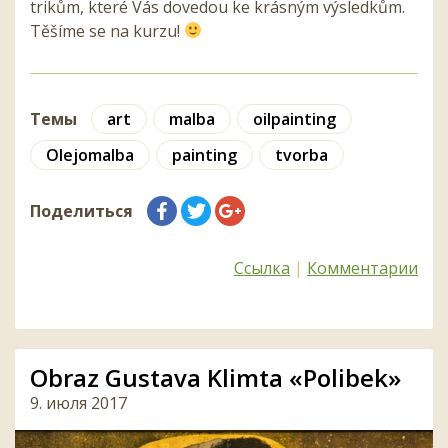
trikům, které Vás dovedou ke krásným výsledkům.
Těšíme se na kurzu!
Темы
art
malba
oilpainting
Olejomalba
painting
tvorba
Поделиться
Ссылка
|
Комментарии
Obraz Gustava Klimta «Polibek»
9. июля 2017