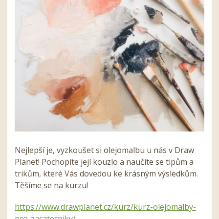
Nejlepší je, vyzkoušet si olejomalbu u nás v Draw
Planet! Pochopíte její kouzlo a naučíte se tipům a
trikům, které Vás dovedou ke krásným výsledkům.
Těšíme se na kurzu!
https://www.drawplanet.cz/kurz/kurz-olejomalby-
pro-zacatecniky/