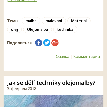
Темы
malba
malovani
Material
olej
Olejomalba
technika
Поделиться
Ссылка
|
Комментарии
Jak se dělí techniky olejomalby?
3. февраля 2018