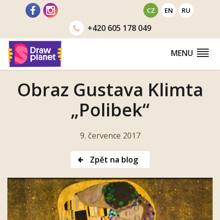
Přejít
CZ
EN
RU
na
+420
605 178 049
obsah
MENU
Obraz Gustava Klimta
„Polibek“
9. července 2017
Zpět na blog