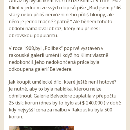
Obraz byl výsledkem tvůrčí krize Klimta. V roce 1907
Klimt v jednom ze svých dopisů píše „Buď jsem příliš
starý nebo příliš nervózní nebo příliš hloupý, ale
něco je jednoznačně špatně.“ Ale během tohoto
období namaloval obraz, který mu přinesl
obrovskou popularitu.
V roce 1908,byl „Polibek“ poprvé vystaven v
rakouské galerii umění i když ho Klimt vlastně
nedokončil. Jeho nedokončená práce byla
odkoupena galerií Belvedere.
Jak koupit umělecké dílo, které ještě není hotové?
Je nutné, aby to byla nabídka, kterou nelze
odmítnout. Galerie Belvedere zaplatila v přepočtu
25 tisíc korun (dnes by to bylo asi $ 240,000 ) v době
kdy nejvyšší cena za malbu v Rakousku byla 500
korun.