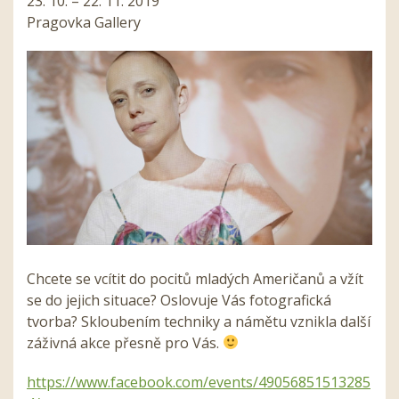
23. 10. – 22. 11. 2019
Pragovka Gallery
Chcete se vcítit do pocitů mladých Američanů a vžít
se do jejich situace? Oslovuje Vás fotografická
tvorba? Skloubením techniky a námětu vznikla další
záživná akce přesně pro Vás.
https://www.facebook.com/events/49056851513285