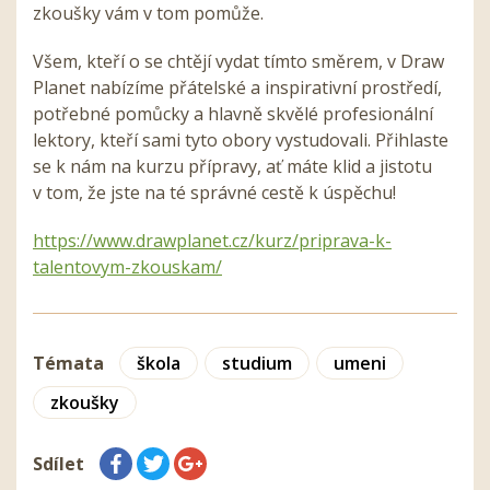
zkoušky vám v tom pomůže.
Všem, kteří o se chtějí vydat tímto směrem, v Draw
Planet nabízíme přátelské a inspirativní prostředí,
potřebné pomůcky a hlavně skvělé profesionální
lektory, kteří sami tyto obory vystudovali. Přihlaste
se k nám na kurzu přípravy, ať máte klid a jistotu
v tom, že jste na té správné cestě k úspěchu!
https://www.drawplanet.cz/kurz/priprava-k-
talentovym-zkouskam/
Témata
škola
studium
umeni
zkoušky
Sdílet