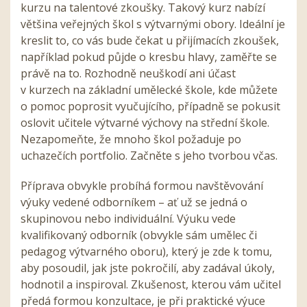
kurzu na talentové zkoušky. Takový kurz nabízí
většina veřejných škol s výtvarnými obory. Ideální je
kreslit to, co vás bude čekat u přijímacích zkoušek,
například pokud půjde o kresbu hlavy, zaměřte se
právě na to. Rozhodně neuškodí ani účast
v kurzech na základní umělecké škole, kde můžete
o pomoc poprosit vyučujícího, případně se pokusit
oslovit učitele výtvarné výchovy na střední škole.
Nezapomeňte, že mnoho škol požaduje po
uchazečích portfolio. Začněte s jeho tvorbou včas.
Příprava obvykle probíhá formou navštěvování
výuky vedené odborníkem – ať už se jedná o
skupinovou nebo individuální. Výuku vede
kvalifikovaný odborník (obvykle sám umělec či
pedagog výtvarného oboru), který je zde k tomu,
aby posoudil, jak jste pokročilí, aby zadával úkoly,
hodnotil a inspiroval. Zkušenost, kterou vám učitel
předá formou konzultace, je při praktické výuce