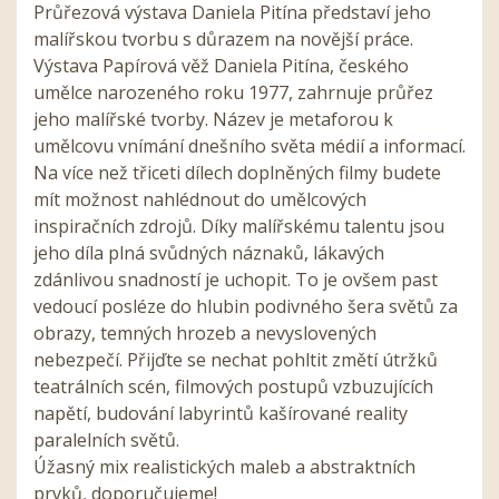
Průřezová výstava Daniela Pitína představí jeho
malířskou tvorbu s důrazem na novější práce.
Výstava Papírová věž Daniela Pitína, českého
umělce narozeného roku 1977, zahrnuje průřez
jeho malířské tvorby. Název je metaforou k
umělcovu vnímání dnešního světa médií a informací.
Na více než třiceti dílech doplněných filmy budete
mít možnost nahlédnout do umělcových
inspiračních zdrojů. Díky malířskému talentu jsou
jeho díla plná svůdných náznaků, lákavých
zdánlivou snadností je uchopit. To je ovšem past
vedoucí posléze do hlubin podivného šera světů za
obrazy, temných hrozeb a nevyslovených
nebezpečí. Přijďte se nechat pohltit změtí útržků
teatrálních scén, filmových postupů vzbuzujících
napětí, budování labyrintů kašírované reality
paralelních světů.
Úžasný mix realistických maleb a abstraktních
prvků, doporučujeme!