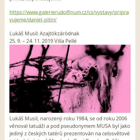
https://www.galerierudolfinum.cz/cs/vystavy/pripra
vujeme/daniel-pitin/
Lukáš Musil: Azajtókzáródnak
25. 9. – 24. 11. 2019 Villa Pellé
Lukáš Musil, narozený roku 1984, se od roku 2006
věnoval tatuáži a pod pseudonymem MUSA byl jako
jediný z českých tatérů prezentován na celosvětové