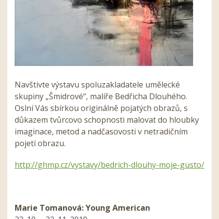
Navštivte výstavu spoluzakladatele umělecké
skupiny „Šmidrové“, malíře Bedřicha Dlouhého.
Oslní Vás sbírkou originálně pojatých obrazů, s
důkazem tvůrcovo schopnosti malovat do hloubky
imaginace, metod a nadčasovosti v netradičním
pojetí obrazu.
http://ghmp.cz/vystavy/bedrich-dlouhy-moje-gusto/
Marie Tomanová: Young American