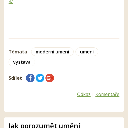
4/
Témata
moderni umeni
umeni
vystava
Sdílet
Odkaz
|
Komentáře
Jak porozumět umění