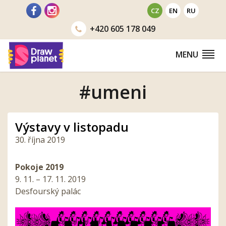
Přejít
CZ
EN
RU
na
+420
605 178 049
obsah
MENU
#umeni
Výstavy v listopadu
30. října 2019
Pokoje 2019
9. 11. – 17. 11. 2019
Desfourský palác