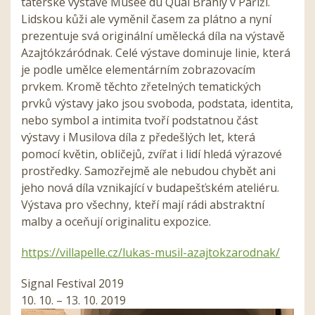
tatérské výstavě Musée du Quai Branly v Paříži.
Lidskou kůži ale vyměnil časem za plátno a nyní
prezentuje svá originální umělecká díla na výstavě
Azajtókzáródnak. Celé výstave dominuje linie, která
je podle umělce elementárním zobrazovacím
prvkem. Kromě těchto zřetelných tematických
prvků výstavy jako jsou svoboda, podstata, identita,
nebo symbol a intimita tvoří podstatnou část
výstavy i Musilova díla z předešlých let, která
pomocí květin, obličejů, zvířat i lidí hledá výrazové
prostředky. Samozřejmě ale nebudou chybět ani
jeho nová díla vznikající v budapešťském ateliéru.
Výstava pro všechny, kteří mají rádi abstraktní
malby a oceňují originalitu expozice.
https://villapelle.cz/lukas-musil-azajtokzarodnak/
Signal Festival 2019
10. 10. – 13. 10. 2019