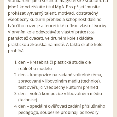
Standardně jde o šestileté magisterské studium, na
jehož konci získáte titul MgA. Pro přijetí musíte
prokázat výtvarný talent, motivaci, dostatečný
všeobecný kulturní přehled a schopnost dalšího
tvůrčího rozvoje a teoretické reflexe vlastní tvorby.
V prvním kole odevzdáváte vlastní práce (cca
patnáct až dvacet), ve druhém kole skládáte
praktickou zkouška na místě. A takto druhé kolo
probíhá:
den – kresebná či plastická studie dle
reálného modelu
den – kompozice na zadané volitelné téma,
zpracované v libovolném médiu (technice),
test ověřující všeobecný kulturní přehled
den – volná kompozice v libovolném médiu
(technice)
den – speciální ověřovací zadání příslušného
pedagoga, souběžně probíhají pohovory