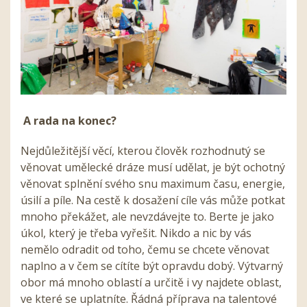
A rada na konec?
Nejdůležitější věcí, kterou člověk rozhodnutý se
věnovat umělecké dráze musí udělat, je být ochotný
věnovat splnění svého snu maximum času, energie,
úsilí a píle. Na cestě k dosažení cíle vás může potkat
mnoho překážet, ale nevzdávejte to. Berte je jako
úkol, který je třeba vyřešit. Nikdo a nic by vás
nemělo odradit od toho, čemu se chcete věnovat
naplno a v čem se cítíte být opravdu dobý. Výtvarný
obor má mnoho oblastí a určitě i vy najdete oblast,
ve které se uplatníte. Řádná příprava na talentové