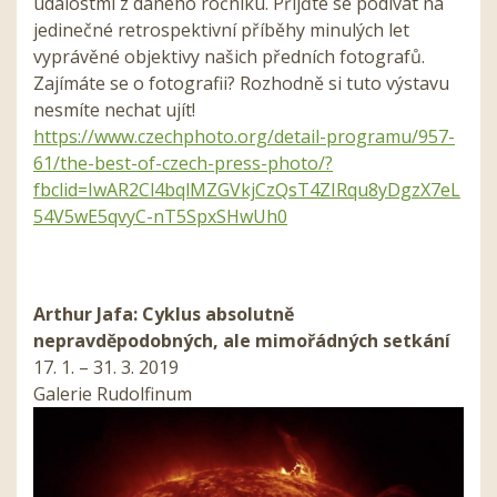
událostmi z daného ročníku. Přijďte se podívat na
jedinečné retrospektivní příběhy minulých let
vyprávěné objektivy našich předních fotografů.
Zajímáte se o fotografii? Rozhodně si tuto výstavu
nesmíte nechat ujít!
https://www.czechphoto.org/detail-programu/957-
61/the-best-of-czech-press-photo/?
fbclid=IwAR2Cl4bqlMZGVkjCzQsT4ZIRqu8yDgzX7eL
54V5wE5qvyC-nT5SpxSHwUh0
Arthur Jafa: Cyklus absolutně
nepravděpodobných, ale mimořádných setkání
17. 1. – 31. 3. 2019
Galerie Rudolfinum