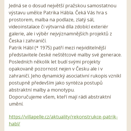
Jedná se o dosud největší pražskou samostatnou
výstavu umělce Patrika Hábla. Čeká Vás hra s
prostorem, malba na podlaze, zlatý sál,
videoinstalace či výtvarná díla zdobící exteriér
galerie, ale i výběr nejvýznamnějších projektů z
Česka i zahraničí.
Patrik Hábl (* 1975) patří mezi nejviditelnější
představitele české neštětcové malby své generace.
Posledních několik let budí svými projekty
opakovaně pozornost nejen v Česku ale i v
zahraničí. Jeho dynamický asociativní rukopis vznikl
postupně především jako syntéza postupů
abstraktní malby a monotypu.
Doporučujeme všem, kteří mají rádi abstraktní
umění.
https://villapelle.cz/aktuality/rekonstrukce-patrik-
habl/