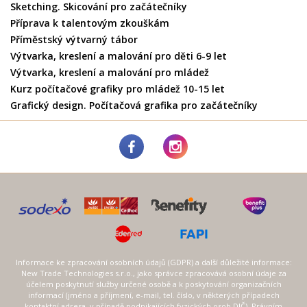
Sketching. Skicování pro začátečníky
Příprava k talentovým zkouškám
Příměstský výtvarný tábor
Výtvarka, kreslení a malování pro děti 6-9 let
Výtvarka, kreslení a malování pro mládež
Kurz počítačové grafiky pro mládež 10-15 let
Grafický design. Počítačová grafika pro začátečníky
Informace ke zpracování osobních údajů (GDPR) a další důležité informace:
New Trade Technologies s.r.o., jako správce zpracovává osobní údaje za
účelem poskytnutí služby určené osobě a k poskytování organizačních
informací (jméno a příjmení, e-mail, tel. číslo, v některých případech
kontaktní adresa, v případě podnikajících fyzických osob DIČ). Právním