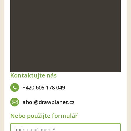
Kontaktujte nás
+420
605 178 049
ahoj@drawplanet.cz
Nebo použijte formulář