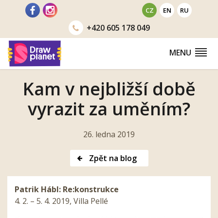
Přejít
CZ
EN
RU
na
+420
605 178 049
obsah
MENU
Kam v nejbližší době
vyrazit za uměním?
26. ledna 2019
Zpět na blog
Patrik Hábl: Re:konstrukce
4. 2. – 5. 4. 2019, Villa Pellé