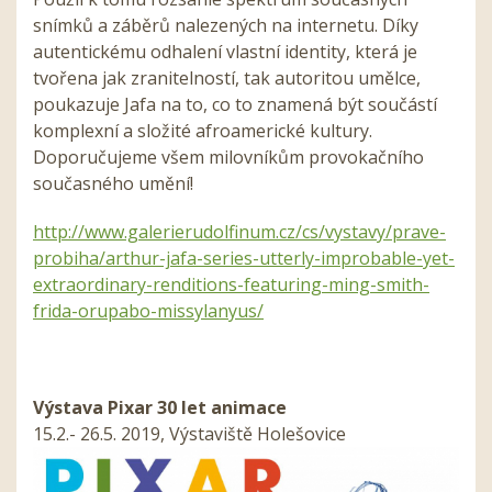
snímků a záběrů nalezených na internetu. Díky
autentickému odhalení vlastní identity, která je
tvořena jak zranitelností, tak autoritou umělce,
poukazuje Jafa na to, co to znamená být součástí
komplexní a složité afroamerické kultury.
Doporučujeme všem milovníkům provokačního
současného umění!
http://www.galerierudolfinum.cz/cs/vystavy/prave-
probiha/arthur-jafa-series-utterly-improbable-yet-
extraordinary-renditions-featuring-ming-smith-
frida-orupabo-missylanyus/
Výstava Pixar 30 let animace
15.2.- 26.5. 2019, Výstaviště Holešovice