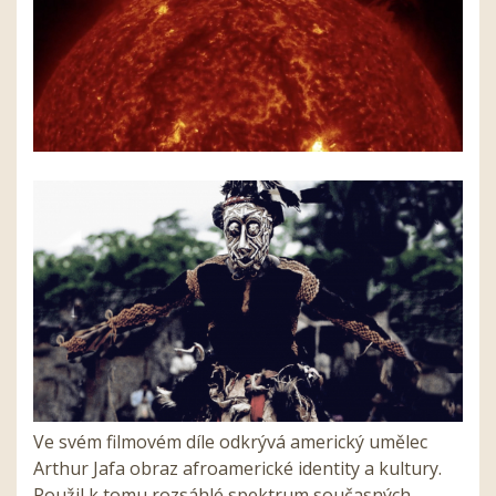
Ve svém filmovém díle odkrývá americký umělec
Arthur Jafa obraz afroamerické identity a kultury.
Použil k tomu rozsáhlé spektrum současných