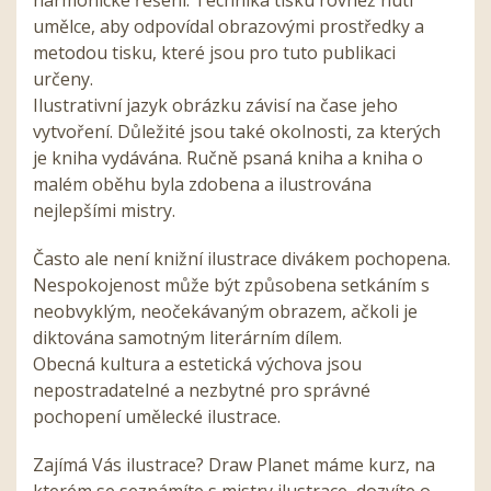
umělce, aby odpovídal obrazovými prostředky a
metodou tisku, které jsou pro tuto publikaci
určeny.
Ilustrativní jazyk obrázku závisí na čase jeho
vytvoření. Důležité jsou také okolnosti, za kterých
je kniha vydávána. Ručně psaná kniha a kniha o
malém oběhu byla zdobena a ilustrována
nejlepšími mistry.
Často ale není knižní ilustrace divákem pochopena.
Nespokojenost může být způsobena setkáním s
neobvyklým, neočekávaným obrazem, ačkoli je
diktována samotným literárním dílem.
Obecná kultura a estetická výchova jsou
nepostradatelné a nezbytné pro správné
pochopení umělecké ilustrace.
Zajímá Vás ilustrace? Draw Planet máme kurz, na
kterém se seznámíte s mistry ilustrace, dozvíte o