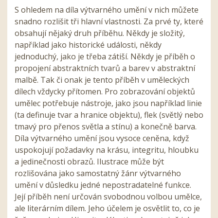
S ohledem na díla výtvarného umění v nich můžete
snadno rozlišit tři hlavní vlastnosti. Za prvé ty, které
obsahují nějaký druh příběhu. Někdy je složitý,
například jako historické události, někdy
jednoduchý, jako je třeba zátiší. Někdy je příběh o
propojení abstraktních tvarů a barev v abstraktní
malbě. Tak či onak je tento příběh v uměleckých
dílech vždycky přítomen. Pro zobrazování objektů
umělec potřebuje nástroje, jako jsou například linie
(ta definuje tvar a hranice objektu), flek (světlý nebo
tmavý pro přenos světla a stínu) a konečně barva.
Díla výtvarného umění jsou vysoce ceněna, když
uspokojují požadavky na krásu, integritu, hloubku
a jedinečnosti obrazů. Ilustrace může být
rozlišována jako samostatný žánr výtvarného
umění v důsledku jedné nepostradatelné funkce.
Její příběh není určován svobodnou volbou umělce,
ale literárním dílem. Jeho účelem je osvětlit to, co je