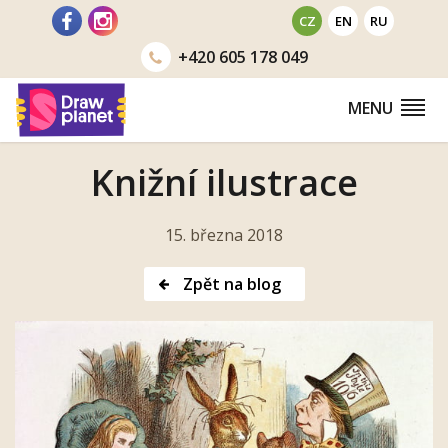
Přejít
CZ
EN
RU
na
+420
605 178 049
obsah
MENU
Knižní ilustrace
15. března 2018
Zpět na blog