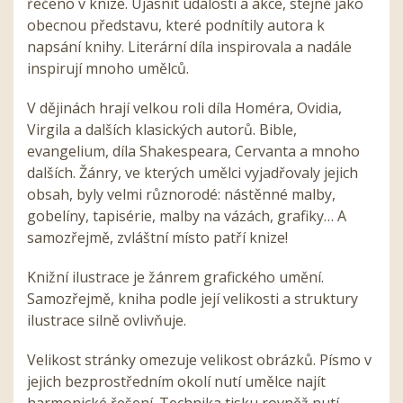
řečeno v knize. Ujasnit události a akce, stejně jako
obecnou představu, které podnítily autora k
napsání knihy. Literární díla inspirovala a nadále
inspirují mnoho umělců.
V dějinách hrají velkou roli díla Homéra, Ovidia,
Virgila a dalších klasických autorů. Bible,
evangelium, díla Shakespeara, Cervanta a mnoho
dalších. Žánry, ve kterých umělci vyjadřovaly jejich
obsah, byly velmi různorodé: nástěnné malby,
gobelíny, tapisérie, malby na vázách, grafiky… A
samozřejmě, zvláštní místo patří knize!
Knižní ilustrace je žánrem grafického umění.
Samozřejmě, kniha podle její velikosti a struktury
ilustrace silně ovlivňuje.
Velikost stránky omezuje velikost obrázků. Písmo v
jejich bezprostředním okolí nutí umělce najít
harmonické řešení. Technika tisku rovněž nutí