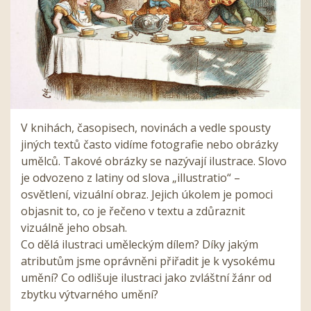
V knihách, časopisech, novinách a vedle spousty
jiných textů často vidíme fotografie nebo obrázky
umělců. Takové obrázky se nazývají ilustrace. Slovo
je odvozeno z latiny od slova „illustratio“ –
osvětlení, vizuální obraz. Jejich úkolem je pomoci
objasnit to, co je řečeno v textu a zdůraznit
vizuálně jeho obsah.
Co dělá ilustraci uměleckým dílem? Díky jakým
atributům jsme oprávněni přiřadit je k vysokému
umění? Co odlišuje ilustraci jako zvláštní žánr od
zbytku výtvarného umění?