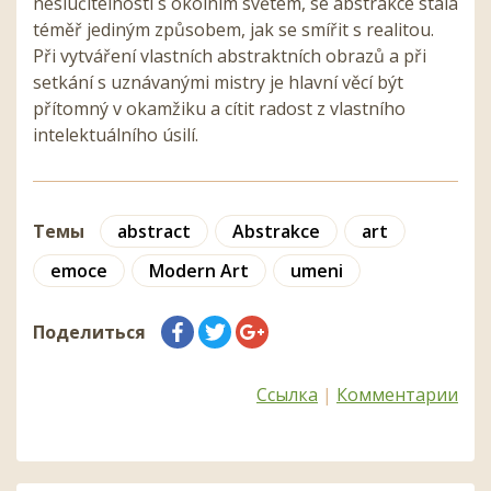
neslučitelností s okolním světem, se abstrakce stala
téměř jediným způsobem, jak se smířit s realitou.
Při vytváření vlastních abstraktních obrazů a při
setkání s uznávanými mistry je hlavní věcí být
přítomný v okamžiku a cítit radost z vlastního
intelektuálního úsilí.
Темы
abstract
Abstrakce
art
emoce
Modern Art
umeni
Поделиться
Ссылка
|
Комментарии