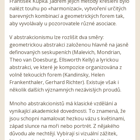
František Kupka. Jádrem jejich metody kreslení bylo
nalézt touhu po «harmonizaci», vytvoření určitých
barevných kombinací a geometrických forem tak,
aby vyvolávaly u pozorovatele různé asociace.
V abstrakcionismu lze rozlišit dva směry:
geometrickou abstrakci založenou hlavně na jasně
definovaných seskupeních (Malevich, Mondrian,
Theo van Doesburg, Ellsworth Kelly) a lyrickou
abstrakci, ve které je kompozice organizována z
volně tekoucích forem (Kandinsky, Helen
Frankenthaler, Gerhard Richter). Existuje však i
několik dalších významných nezávislých proudů.
Mnoho abstrakcionistů má klasické vzdělání a
vynikající akademické dovednosti. To znamená, že
jsou schopni namalovat hezkou vázu s květinami,
západ slunce na moři nebo portrét. Z nějakého
důvodu ale nechtějí. Vybírají si vizuální zážitek,