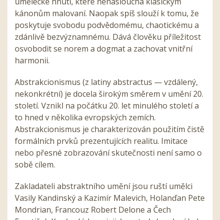
umělecké hnutí, které nenaslouchá klasickým
kánonům malovaní. Naopak spíš slouží k tomu, že
poskytuje svobodu podvědomému, chaotickému a
zdánlivě bezvýznamnému. Dává člověku příležitost
osvobodit se norem a dogmat a zachovat vnitřní
harmonii.
Abstrakcionismus (z latiny abstractus — vzdálený,
nekonkrétní) je docela širokým směrem v umění 20.
století. Vznikl na počátku 20. let minulého století a
to hned v několika evropských zemích.
Abstrakcionismus je charakterizován použitím čistě
formálních prvků prezentujících realitu. Imitace
nebo přesné zobrazování skutečnosti není samo o
sobě cílem.
Zakladateli abstraktního umění jsou ruští umělci
Vasily Kandinský a Kazimír Malevich, Holanďan Pete
Mondrian, Francouz Robert Delone a Čech