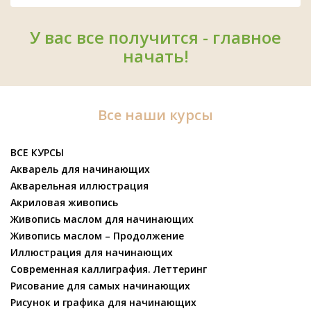
У вас все получится - главное
начать!
Все наши курсы
ВСЕ КУРСЫ
Акварель для начинающих
Акварельная иллюстрация
Акриловая живопись
Живопись маслом для начинающих
Живопись маслом – Продолжение
Иллюстрация для начинающих
Современная каллиграфия. Леттеринг
Рисование для самых начинающих
Рисунок и графика для начинающих