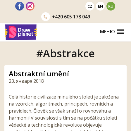
Перейти
CZ
EN
RU
+420
605 178 049
МЕНЮ
#Abstrakce
Abstraktní umění
23. января 2018
Celá historie civilizace minulého století je založena
na vzorcích, algoritmech, principech, rovnicích a
pravidlech. Člověk se však snaží o rovnováhu a
harmonii! V souvislosti s tím se na počátku století
vědecké a technologické revoluce objevuje