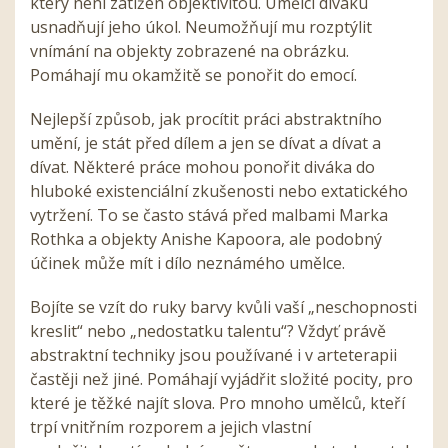
který není zatížen objektivitou. Umělci diváku
usnadňují jeho úkol. Neumožňují mu rozptýlit
vnímání na objekty zobrazené na obrázku.
Pomáhají mu okamžitě se ponořit do emocí.
Nejlepší způsob, jak procítit práci abstraktního
umění, je stát před dílem a jen se dívat a dívat a
dívat. Některé práce mohou ponořit diváka do
hluboké existenciální zkušenosti nebo extatického
vytržení. To se často stává před malbami Marka
Rothka a objekty Anishe Kapoora, ale podobný
účinek může mít i dílo neznámého umělce.
Bojíte se vzít do ruky barvy kvůli vaší „neschopnosti
kreslit“ nebo „nedostatku talentu“? Vždyť právě
abstraktní techniky jsou používané i v arteterapii
častěji než jiné. Pomáhají vyjádřit složité pocity, pro
které je těžké najít slova. Pro mnoho umělců, kteří
trpí vnitřním rozporem a jejich vlastní