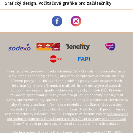
Grafický design. Počítačová grafika pro začátečníky
Informace ke zpracování osobních údajů (GDPR) a další důležité informace:
New Trade Technologies s.r.o., jako správce zpracovává osobní údaje za
účelem poskytnutí služby určené osobě a k poskytování organizačních
informací (jméno a příjmení, e-mail, tel. číslo, v některých případech
kontaktní adresa, v případě podnikajících fyzických osob DIČ). Právním
základem zpracování je nezbytnost pro přijetí objednávky a poskytnutí
služby, oprávněné zájmy správce a plnění zákonných povinností. Nechcete-li,
aby Vám byly zasílány informace o novinkách, službách, návody a tipy
(newsletter), postupujte podle návodu v našich obchodních podmínkách a
zásadách ochrany osobních údajů. S kompletním zněním našich
Všeobecných
obchodních podmínek Draw Planet a našich Zásad ochrany osobních údajů
Draw Planet
se prosíme seznamte před objednáním našich služeb.
Všechna práva vyhrazena Draw Planet – výtvarné ateliéry 2013 – 2022