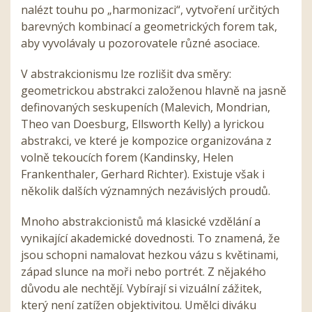
nalézt touhu po „harmonizaci“, vytvoření určitých
barevných kombinací a geometrických forem tak,
aby vyvolávaly u pozorovatele různé asociace.
V abstrakcionismu lze rozlišit dva směry:
geometrickou abstrakci založenou hlavně na jasně
definovaných seskupeních (Malevich, Mondrian,
Theo van Doesburg, Ellsworth Kelly) a lyrickou
abstrakci, ve které je kompozice organizována z
volně tekoucích forem (Kandinsky, Helen
Frankenthaler, Gerhard Richter). Existuje však i
několik dalších významných nezávislých proudů.
Mnoho abstrakcionistů má klasické vzdělání a
vynikající akademické dovednosti. To znamená, že
jsou schopni namalovat hezkou vázu s květinami,
západ slunce na moři nebo portrét. Z nějakého
důvodu ale nechtějí. Vybírají si vizuální zážitek,
který není zatížen objektivitou. Umělci diváku