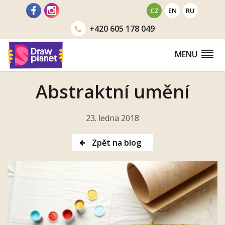
Přejít
CZ
EN
RU
na
+420
605 178 049
obsah
MENU
Abstraktní umění
23. ledna 2018
Zpět na blog