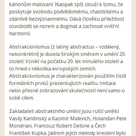
kánonům malovaní. Naopak spíš slouží k tomu, že
poskytuje svobodu podvědomému, chaotickému a
zdánlivě bezvýznamnému. Dává člověku příležitost
osvobodit se norem a dogmat a zachovat vnitřní
harmonii.
Abstrakcionismus (z latiny abstractus – vzdálený,
nekonkrétní) je docela širokým směrem v umění 20.
století. Vznikl na počátku 20. let minulého století a
to hned v několika evropských zemích.
Abstrakcionismus je charakterizován použitím čistě
formálních prvků prezentujících realitu. Imitace
nebo přesné zobrazování skutečnosti není samo o
sobě cílem.
Zakladateli abstraktního umění jsou ruští umělci
Vasily Kandinský a Kazimír Malevich, Holanďan Pete
Mondrian, Francouz Robert Delone a Čech
František Kupka. Jádrem jejich metody kreslení bylo