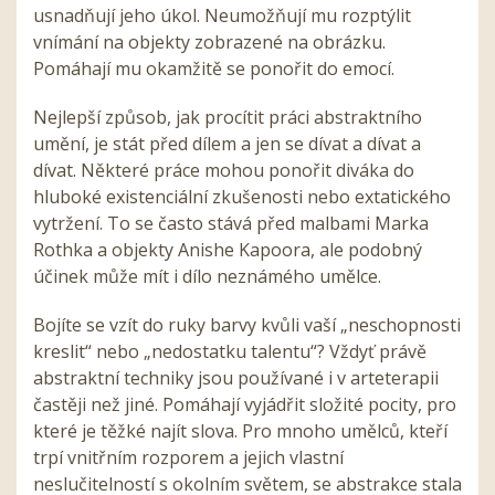
usnadňují jeho úkol. Neumožňují mu rozptýlit
vnímání na objekty zobrazené na obrázku.
Pomáhají mu okamžitě se ponořit do emocí.
Nejlepší způsob, jak procítit práci abstraktního
umění, je stát před dílem a jen se dívat a dívat a
dívat. Některé práce mohou ponořit diváka do
hluboké existenciální zkušenosti nebo extatického
vytržení. To se často stává před malbami Marka
Rothka a objekty Anishe Kapoora, ale podobný
účinek může mít i dílo neznámého umělce.
Bojíte se vzít do ruky barvy kvůli vaší „neschopnosti
kreslit“ nebo „nedostatku talentu“? Vždyť právě
abstraktní techniky jsou používané i v arteterapii
častěji než jiné. Pomáhají vyjádřit složité pocity, pro
které je těžké najít slova. Pro mnoho umělců, kteří
trpí vnitřním rozporem a jejich vlastní
neslučitelností s okolním světem, se abstrakce stala