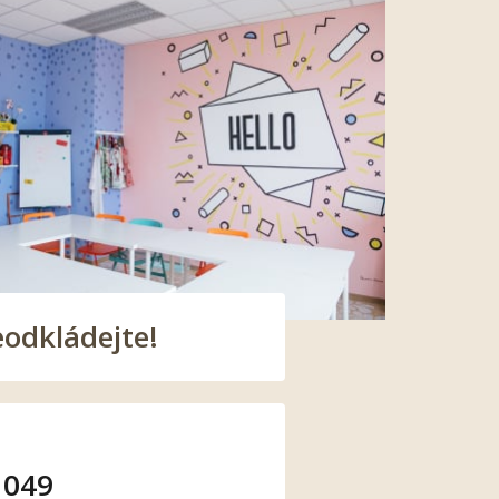
eodkládejte!
 049