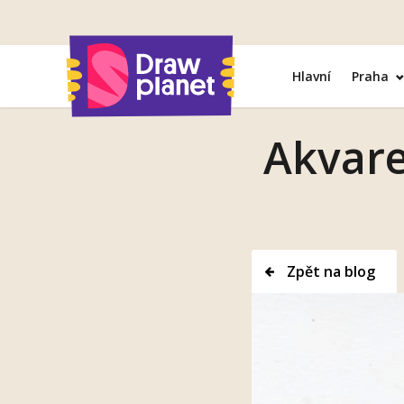
Přejít
na
obsah
Hlavní
Praha
Akvare
Zpět na blog