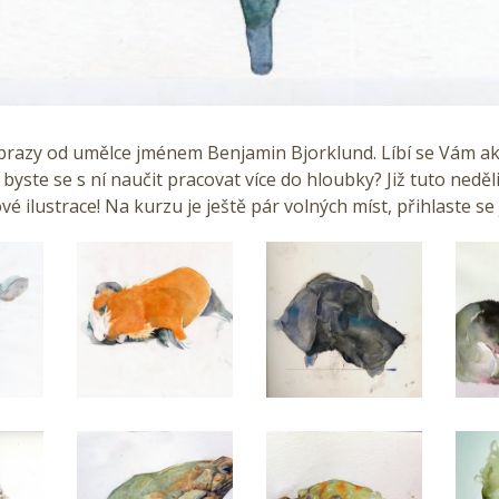
brazy od umělce jménem Benjamin Bjorklund. Líbí se Vám a
 byste se s ní naučit pracovat více do hloubky? Již tuto nedě
vé ilustrace! Na kurzu je ještě pár volných míst, přihlaste se 