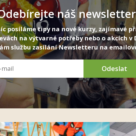
Odebírejte náš newsletter
íc posíláme tipy na nové kurzy, zajímavé př
levách na výtvarné potřeby nebo o akcích v
m službu zasílání Newsletteru na emailov
Odeslat