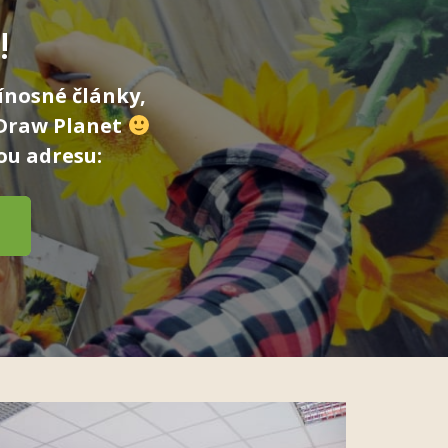
!
ínosné články,
 Draw Planet
ou adresu: