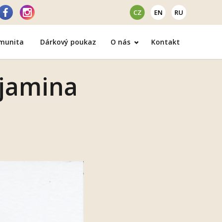
CZ
EN
RU
omunita
Dárkový poukaz
O nás
Kontakt
njamina