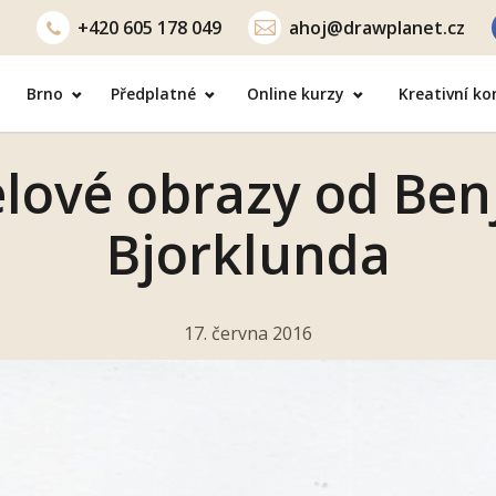
+420
605 178 049
ahoj@drawplanet.cz
Brno
Předplatné
Online kurzy
Kreativní k
lové obrazy od Be
Bjorklunda
17. června 2016