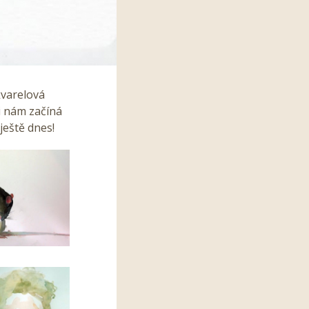
kvarelová
li nám začíná
ještě dnes!