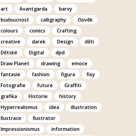
art
Avantgarda
barvy
budoucnost
calligraphy
člověk
colours
comics
Crafting
creative
darek
Design
děti
Dětské
Digital
dpd
Draw Planet
drawing
emoce
fantasie
fashion
figura
fixy
Fotografie
future
Graffiti
grafika
Historie
history
Hyperrealismus
idea
illustration
Ilustrace
Ilustrator
Impressionismus
information