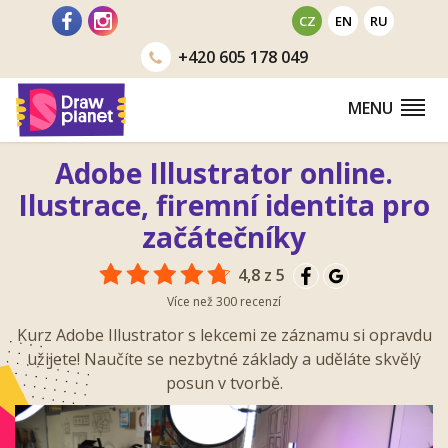
Přejít
CZ
EN
RU
na
+420
605 178 049
obsah
MENU
Adobe Illustrator online.
Ilustrace, firemní identita pro
začátečníky
4,8 z 5
Více než 300 recenzí
Kurz Adobe Illustrator s lekcemi ze záznamu si opravdu
užijete! Naučíte se nezbytné základy a uděláte skvělý
posun v tvorbě.