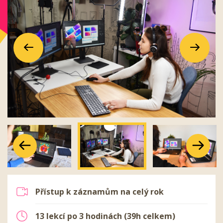
Předchozí
Další
Předchozí
Další
Předchozí
Další
Přístup k záznamům na celý rok
13 lekcí po 3 hodinách (39h celkem)