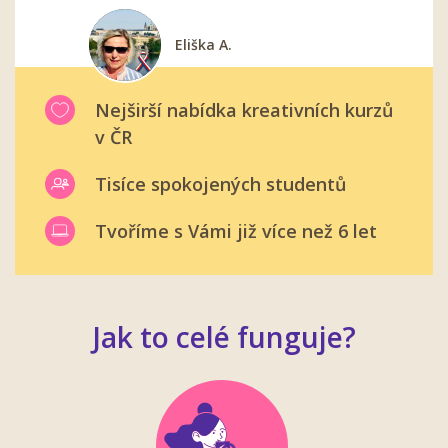
Eliška A.
Alena N.
Jana K.
Miroslav S.
Pavel K.
Nejširší nabídka kreativních kurzů
v ČR
Tisíce spokojených studentů
Tvoříme s Vámi již více než 6 let
Jak to celé funguje?