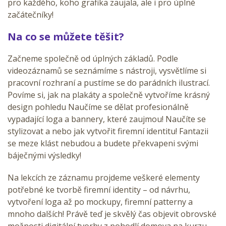
pro každého, koho grafika zaujala, ale i pro úplné
začátečníky!
Na co se můžete těšit?
Začneme společně od úplných základů. Podle
videozáznamů se seznámíme s nástroji, vysvětlíme si
pracovní rozhraní a pustíme se do parádních ilustrací.
Povíme si, jak na plakáty a společně vytvoříme krásný
design pohledu Naučíme se dělat profesionálně
vypadající loga a bannery, které zaujmou! Naučíte se
stylizovat a nebo jak vytvořit firemní identitu! Fantazii
se meze klást nebudou a budete překvapeni svými
báječnými výsledky!
Na lekcích ze záznamu projdeme veškeré elementy
potřebné ke tvorbě firemní identity – od návrhu,
vytvoření loga až po mockupy, firemní patterny a
mnoho dalších! Právě teď je skvělý čas objevit obrovské
možnosti digitální tvorby z pohodlí domova na kurzu