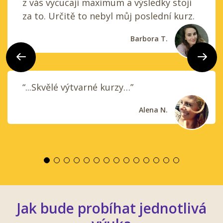
z vás vycucají maximum a výsledky stojí
za to. Určitě to nebyl můj poslední kurz.
Barbora T.
Předchozí
Další
“...Skvělé výtvarné kurzy…”
Alena N.
Jak bude probíhat jednotlivá