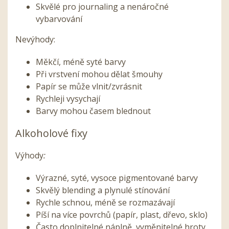
Skvělé pro journaling a nenáročné
vybarvování
Nevýhody:
Měkčí, méně syté barvy
Při vrstvení mohou dělat šmouhy
Papír se může vlnit/zvrásnit
Rychleji vysychají
Barvy mohou časem blednout
Alkoholové fixy
Výhody
:
Výrazné, syté, vysoce pigmentované barvy
Skvělý blending a plynulé stínování
Rychle schnou, méně se rozmazávají
Píší na více povrchů (papír, plast, dřevo, sklo)
Často doplnitelné náplně, vyměnitelné hroty