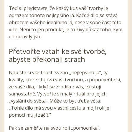
Teď si představte, že každý kus vaší tvorby je
odrazem tohoto nejlepšího já. Každé dílo se stává
obrazem vašeho ideálního já, nese v sobě část této
vize. Není to jen produkt, je to živý důkaz toho, kým
doopravdy jste.
Přetvořte vztah ke své tvorbě,
abyste překonali strach
Napište si vlastnosti svého „nejlepšího já“, ty
kvality, které stojí za vaší tvorbou, a připomeňte si,
že vaše díla, i když se zrodila z vás, existují
samostatně. Vytvořte si malý rituál pro jejich
„vyslání do světa“. Může to být třeba věta:
„Tohle dílo má svou vlastní cestu a mojí rolí je
pomoci mu ji začít.“
Pak se zaměřte na svou roli „pomocníka“.