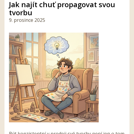
Jak najít chuť propagovat svou
tvorbu
9. prosince 2025
Být konzistentní v prodeji své tvorby není jen o tom