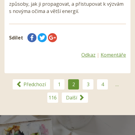
způsoby, jak ji propagovat, a přistupovat k výzvám
s novýma očima a větší energií.
Sdílet
Odkaz
|
Komentáře
Předchozí
1
2
3
4
…
116
Další