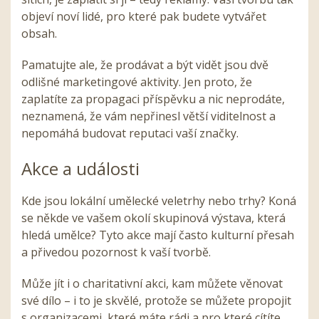
objeví noví lidé, pro které pak budete vytvářet
obsah.
Pamatujte ale, že prodávat a být vidět jsou dvě
odlišné marketingové aktivity. Jen proto, že
zaplatíte za propagaci příspěvku a nic neprodáte,
neznamená, že vám nepřinesl větší viditelnost a
nepomáhá budovat reputaci vaší značky.
Akce a události
Kde jsou lokální umělecké veletrhy nebo trhy? Koná
se někde ve vašem okolí skupinová výstava, která
hledá umělce? Tyto akce mají často kulturní přesah
a přivedou pozornost k vaší tvorbě.
Může jít i o charitativní akci, kam můžete věnovat
své dílo – i to je skvělé, protože se můžete propojit
s organizacemi, které máte rádi a pro které cítíte