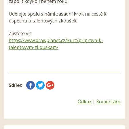
zapojit kdykoli během roku.
Udělejte spolu s námi zásadní krok na cestě k
úspěchu u talentových zkoušek!
Zjistěte víc:
https://www.drawplanet.cz/kurz/priprava-k-
talentovym-zkouskam/
Sdílet
Odkaz
|
Komentáře