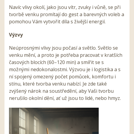
Navíc vlivy okolí, jako jsou vítr, zvuky i vůně, se při
tvorbě venku promítají do gest a barevných voleb a
pomohou Vám vytvořit díla s živější energií.
Výzvy
Neúprosnými vlivy jsou počasí a světlo. Světlo se
venku mění, a proto je potřeba pracovat v kratších
časových blocích (60–120 min) a smířit se s
možnými nedokonalostmi. Výzvou je i logistika a s
ní spojený omezený počet pomůcek, komfortu i
stínu, které tvorba venku nabízí. Je zde také
zvýšený nárok na soustředění, aby Vaši tvorbu
nerušilo okolní dění, ať už jsou to lidé, nebo hmyz.