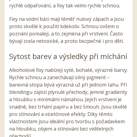
rychlé odpařování, a fixy tak velmi rychle schnou.
Fixy na vodní bázi mají téměř nulový zápach a jsou
proto skvělé k použití kdekoliv. Schnou ovšem o
poznání pomaleji, a to zejména při vrstvení. Často
bývají zcela netoxické, a proto bezpečné i pro děti.
Sytost barev a výsledky při míchání
Alkoholové fixy nabízejí syté, bohaté, výrazné barvy.
Rychle schnou a zanechávají silný pigment –
barevná stopa bývá výrazná už při jednom tahu. Při
blendingu zajistí plynulé přechody, jemné gradienty
a hloubku s minimální námahou. Jejich vrstvení je
snadné, bez trhání papíru a bez šmouh. Jsou skvělé
pro stínování a vícetónové efekty. Díky těmto
vlastnostem jsou ideální pro tvorbu s požadavkem
na hloubku, objem a stínování bez viditelných
přechodů.