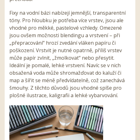
Fixy na vodní bázi nabízejí jemnější, transparentní
tóny. Pro hloubku je potřeba více vrstev, jsou ale
vhodné pro měkké, pastelové vzhledy. Omezené
jsou ovšem možnosti blendingu a vrstvení – při
„přepracování“ hrozí zvedání vláken papíru či
poškození. Vrstvit je nutné opatrně, příliš vrstev
může papír zvlnit, „žmolkovat“ nebo přesytit.
Ideální je pomalé, lehké vrstvení. Navíc se v nich
obsažená voda může shromažďovat do kaluží či
map a šířit se méně předvídatelně, což zanechává
šmouhy. Z těchto důvodů jsou vhodné spíše pro
plošné ilustrace, kaligrafii a lehké vybarvování.