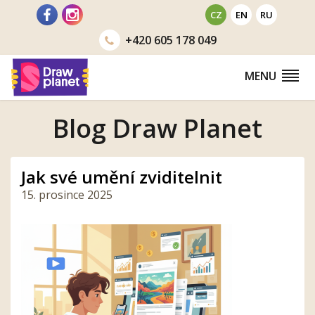
Přejít
CZ
EN
RU
na
+420
605 178 049
obsah
MENU
Blog Draw Planet
Jak své umění zviditelnit
15. prosince 2025