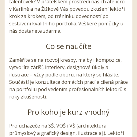
talentovek? V přátelském prostředí našich ateliérů
v Karlíně a na Žižkově Vás povedou zkušení lektoři
krok za krokem, od tréninku dovedností po
sestavení kvalitního portfolia. Veškeré pomůcky u
nás dostanete zdarma.
Co se naučíte
Zaměříte se na rozvoj kresby, malby i kompozice,
vytvoříte zátiší, interiéry, designové úkoly a
ilustrace – vždy podle oboru, na který se hlásíte.
Součástí je konzultace domácích prací a cílená práce
na portfoliu pod vedením profesionálních lektorů s
roky zkušeností.
Pro koho je kurz vhodný
Pro uchazeče na SŠ, VOŠ i VŠ (architektura,
průmyslový a grafický design, ilustrace aj.). Lektoři