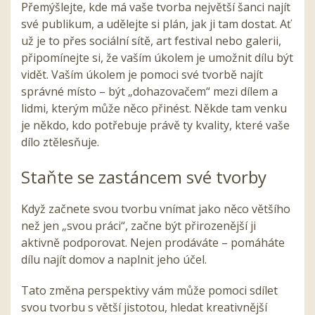
Přemýšlejte, kde má vaše tvorba největší šanci najít
své publikum, a udělejte si plán, jak ji tam dostat. Ať
už je to přes sociální sítě, art festival nebo galerii,
připomínejte si, že vaším úkolem je umožnit dílu být
vidět. Vaším úkolem je pomoci své tvorbě najít
správné místo – být „dohazovačem“ mezi dílem a
lidmi, kterým může něco přinést. Někde tam venku
je někdo, kdo potřebuje právě ty kvality, které vaše
dílo ztělesňuje.
Staňte se zastáncem své tvorby
Když začnete svou tvorbu vnímat jako něco většího
než jen „svou práci“, začne být přirozenější ji
aktivně podporovat. Nejen prodáváte – pomáháte
dílu najít domov a naplnit jeho účel.
Tato změna perspektivy vám může pomoci sdílet
svou tvorbu s větší jistotou, hledat kreativnější