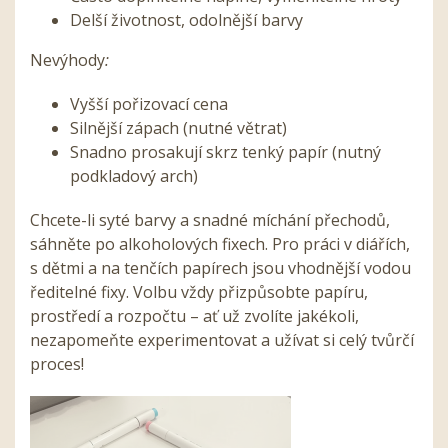
Delší životnost, odolnější barvy
Nevýhody
:
Vyšší pořizovací cena
Silnější zápach (nutné větrat)
Snadno prosakují skrz tenký papír (nutný
podkladový arch)
Chcete-li syté barvy a snadné míchání přechodů,
sáhněte po alkoholových fixech. Pro práci v diářích,
s dětmi a na tenčích papírech jsou vhodnější vodou
ředitelné fixy. Volbu vždy přizpůsobte papíru,
prostředí a rozpočtu – ať už zvolíte jakékoli,
nezapomeňte experimentovat a užívat si celý tvůrčí
proces!