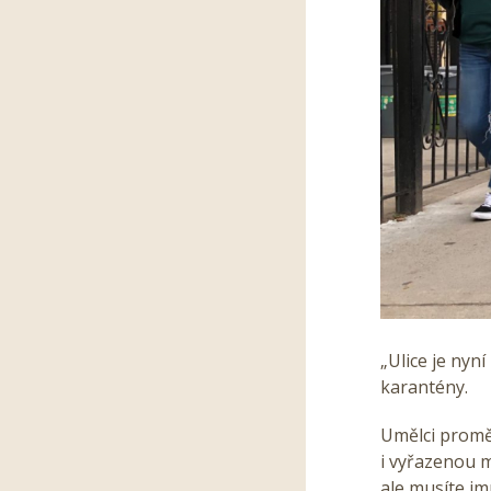
„Ulice je nyn
karantény.
Umělci proměň
i vyřazenou m
ale musíte im