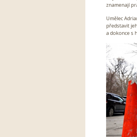
znamenají pr
Umělec Adrian
představit je
a dokonce s 