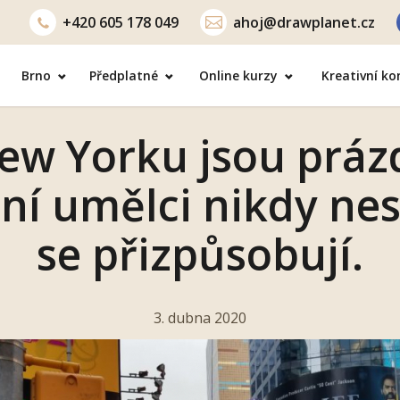
+420
605 178 049
ahoj@drawplanet.cz
Brno
Předplatné
Online kurzy
Kreativní k
ew Yorku jsou práz
ní umělci nikdy nes
se přizpůsobují.
3. dubna 2020