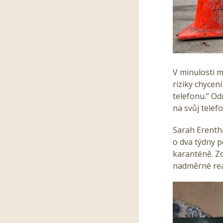
V minulosti m
riziky chycen
telefonu.“ Odm
na svůj telefo
Sarah Erenth
o dva týdny p
karanténě. Zd
nadměrné reak