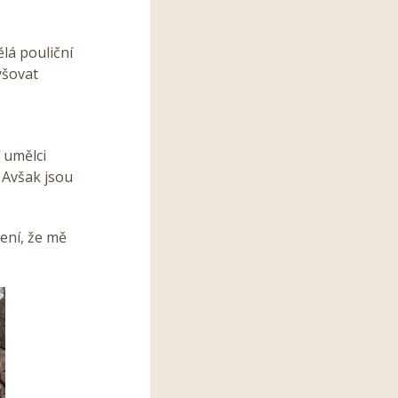
ělá pouliční
yšovat
 umělci
 Avšak jsou
cení, že mě