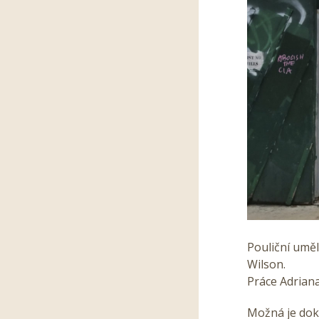
Pouliční uměl
Wilson.
Práce Adrian
Možná je doko