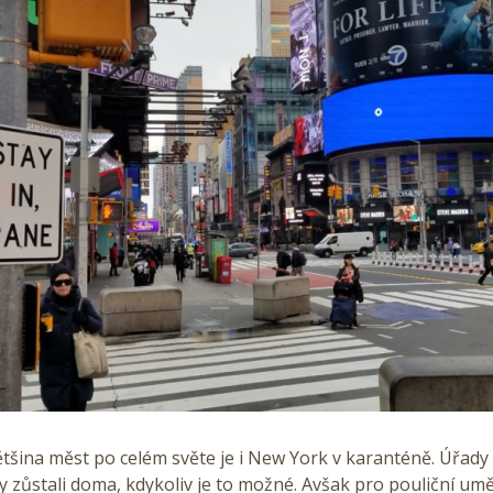
ětšina měst po celém světe je i New York v karanténě. Úřady 
y zůstali doma, kdykoliv je to možné. Avšak pro pouliční umě