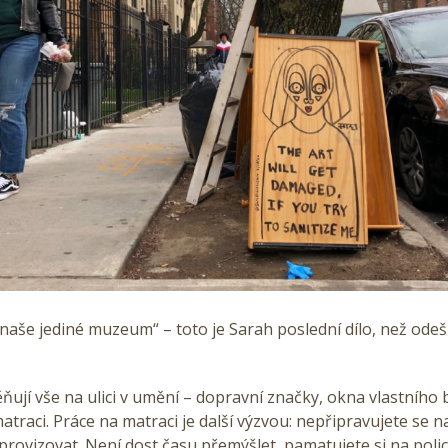
í naše jediné muzeum“ – toto je Sarah poslední dílo, než odeš
ují vše na ulici v umění – dopravní značky, okna vlastního
atraci. Práce na matraci je další výzvou: nepřipravujete se n
provizovat. Není dost času přemýšlet, pamatujete si na polici