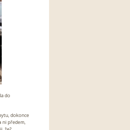
la do
 bytu, dokonce
a ni předem,
i, že?