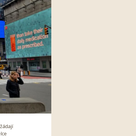
žádají
lce