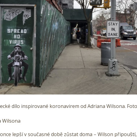
ecké dílo inspirované koronavirem od Adriana Wilsona. Foto
a Wilsona
nce lepší v současné době zůstat doma – Wilson připouští, 