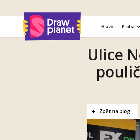
Přejít
na
obsah
Hlavní
Praha
Ulice N
poulič
Zpět na blog