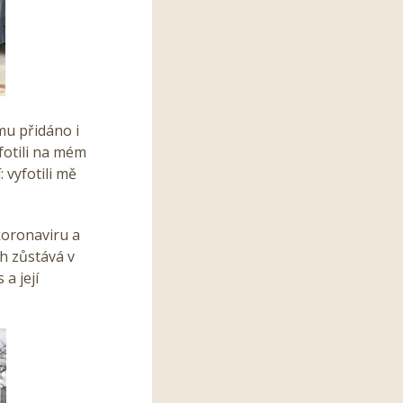
mu přidáno i
fotili na mém
 vyfotili mě
koronaviru a
ah zůstává v
a její