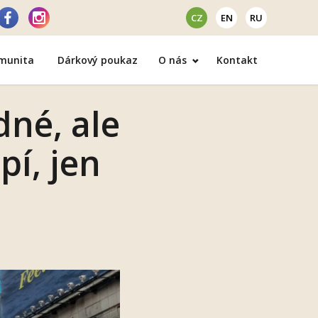
CZ
EN
RU
omunita
Dárkový poukaz
O nás
Kontakt
dné, ale
pí, jen