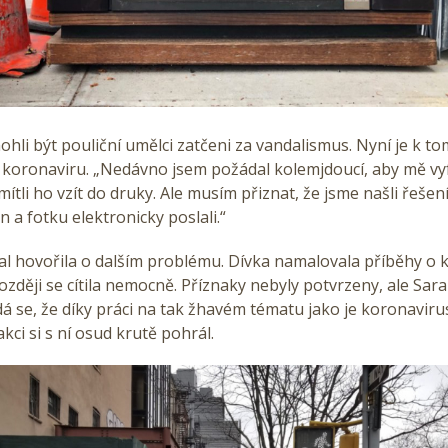
ohli být pouliční umělci zatčeni za vandalismus. Nyní je k to
í koronaviru. „Nedávno jsem požádal kolemjdoucí, aby mě vy
ítli ho vzít do druky. Ale musím přiznat, že jsme našli řešení:
n a fotku elektronicky poslali.“
al hovořila o dalším problému. Dívka namalovala příběhy o 
ozději se cítila nemocně. Příznaky nebyly potvrzeny, ale Sar
á se, že díky práci na tak žhavém tématu jako je koronavirus 
ci si s ní osud krutě pohrál.