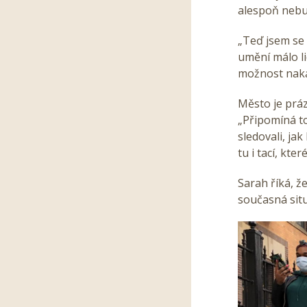
alespoň nebud
„Teď jsem se 
umění málo li
možnost nakaž
Město je prá
„Připomíná to
sledovali, ja
tu i tací, kte
Sarah říká, že
současná situ