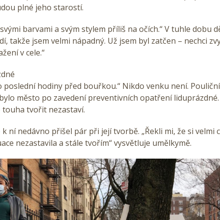
ou plné jeho starostí.
svými barvami a svým stylem příliš na očích.“ V tuhle dobu d
dí, takže jsem velmi nápadný. Už jsem byl zatčen – nechci zv
ení v cele.“
zdné
 poslední hodiny před bouřkou.“ Nikdo venku není. Pouliční
k bylo město po zavedení preventivních opatření liduprázdné.
ré touha tvořit nezastaví.
 k ní nedávno přišel pár při její tvorbě. „Řekli mi, že si velmi 
ace nezastavila a stále tvořím“ vysvětluje umělkymě.