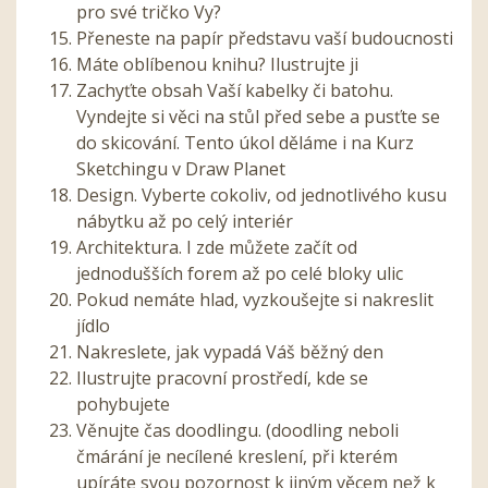
pro své tričko Vy?
Přeneste na papír představu vaší budoucnosti
Máte oblíbenou knihu? Ilustrujte ji
Zachyťte obsah Vaší kabelky či batohu.
Vyndejte si věci na stůl před sebe a pusťte se
do skicování. Tento úkol děláme i na Kurz
Sketchingu v Draw Planet
Design. Vyberte cokoliv, od jednotlivého kusu
nábytku až po celý interiér
Architektura. I zde můžete začít od
jednodušších forem až po celé bloky ulic
Pokud nemáte hlad, vyzkoušejte si nakreslit
jídlo
Nakreslete, jak vypadá Váš běžný den
Ilustrujte pracovní prostředí, kde se
pohybujete
Věnujte čas doodlingu. (doodling neboli
čmárání je necílené kreslení, při kterém
upíráte svou pozornost k jiným věcem než k