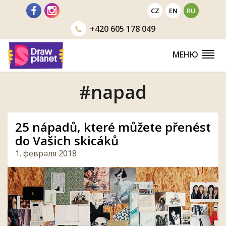
Перейти
CZ
EN
RU
+420
605 178 049
МЕНЮ
#napad
25 nápadů, které můžete přenést
do Vašich skicáků
1. февраля 2018