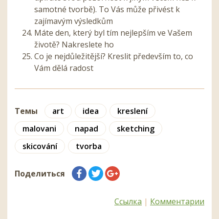
samotné tvorbě). To Vás může přivést k
zajímavým výsledkům
Máte den, který byl tím nejlepším ve Vašem
životě? Nakreslete ho
Co je nejdůležitější? Kreslit především to, co
Vám dělá radost
Темы
art
idea
kreslení
malovani
napad
sketching
skicování
tvorba
Поделиться
Ссылка
|
Комментарии