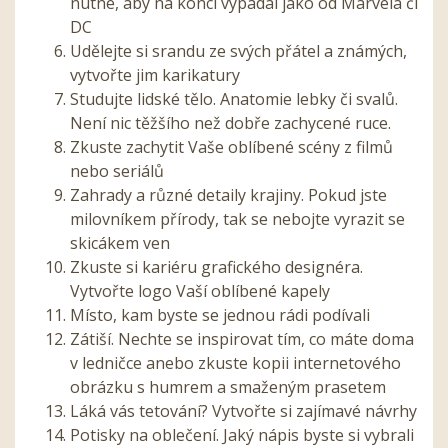
nutné, aby na konci vypadal jako od Marvela čí
DC
Udělejte si srandu ze svých přátel a známých,
vytvořte jim karikatury
Studujte lidské tělo. Anatomie lebky či svalů.
Není nic těžšího než dobře zachycené ruce.
Zkuste zachytit Vaše oblíbené scény z filmů
nebo seriálů
Zahrady a různé detaily krajiny. Pokud jste
milovníkem přírody, tak se nebojte vyrazit se
skicákem ven
Zkuste si kariéru grafického designéra.
Vytvořte logo Vaší oblíbené kapely
Místo, kam byste se jednou rádi podívali
Zátiší. Nechte se inspirovat tím, co máte doma
v ledničce anebo zkuste kopii internetového
obrázku s humrem a smaženým prasetem
Láká vás tetování? Vytvořte si zajímavé návrhy
Potisky na oblečení. Jaký nápis byste si vybrali