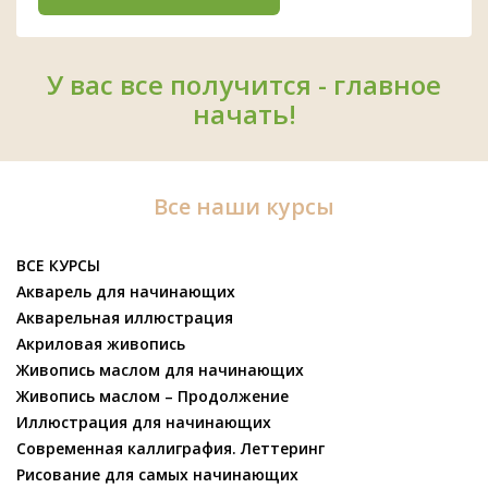
У вас все получится - главное
начать!
Все наши курсы
ВСЕ КУРСЫ
Акварель для начинающих
Акварельная иллюстрация
Акриловая живопись
Живопись маслом для начинающих
Живопись маслом – Продолжение
Иллюстрация для начинающих
Современная каллиграфия. Леттеринг
Рисование для самых начинающих