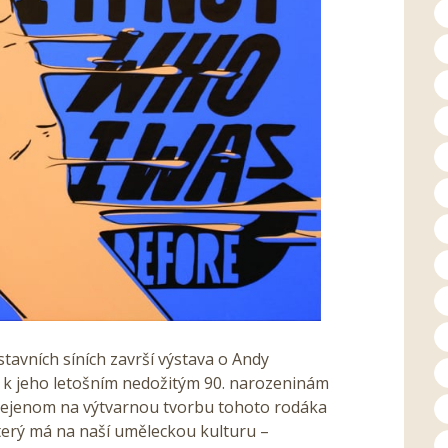
tavních síních završí výstava o Andy
a k jeho letošním nedožitým 90. narozeninám
 nejenom na výtvarnou tvorbu tohoto rodáka
 který má na naší uměleckou kulturu –