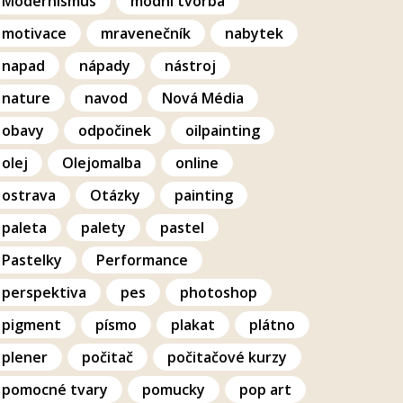
Modernismus
modní tvorba
motivace
mravenečník
nabytek
napad
nápady
nástroj
nature
navod
Nová Média
obavy
odpočinek
oilpainting
olej
Olejomalba
online
ostrava
Otázky
painting
paleta
palety
pastel
Pastelky
Performance
perspektiva
pes
photoshop
pigment
písmo
plakat
plátno
plener
počitač
počitačové kurzy
pomocné tvary
pomucky
pop art