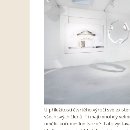
U příležitosti čtvrtého výročí své exi
všech svých členů. Ti mají mnohdy velmi
uměleckořemeslné tvorbě. Tato výstava p