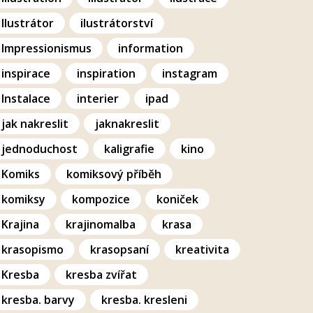
Ilustrátor
ilustrátorství
Impressionismus
information
inspirace
inspiration
instagram
Instalace
interier
ipad
jak nakreslit
jaknakreslit
jednoduchost
kaligrafie
kino
Komiks
komiksový příběh
komiksy
kompozice
koniček
Krajina
krajinomalba
krasa
krasopismo
krasopsaní
kreativita
Kresba
kresba zvířat
kresba. barvy
kresba. kresleni