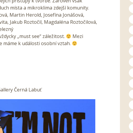
 jejich přístupy k tvorbě. Zároveň však
duch místa a mikroklima zdejší komunity.
ová, Martin Herold, Josefína Jonášová,
vita, Jakub Roztočil, Magdaléna Roztočilová,
elezný
vždycky „must see“ záležitost.
Mezi
kže máme k události osobní vztah.
Gallery Černá Labuť