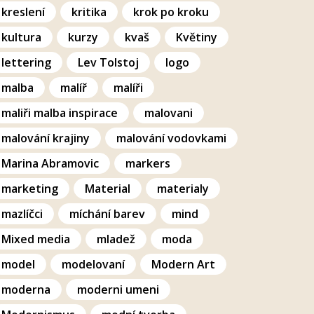
kreslení
kritika
krok po kroku
kultura
kurzy
kvaš
Květiny
lettering
Lev Tolstoj
logo
malba
malíř
malíři
maliři malba inspirace
malovani
malování krajiny
malování vodovkami
Marina Abramovic
markers
marketing
Material
materialy
mazlíčci
míchání barev
mind
Mixed media
mladež
moda
model
modelovaní
Modern Art
moderna
moderni umeni