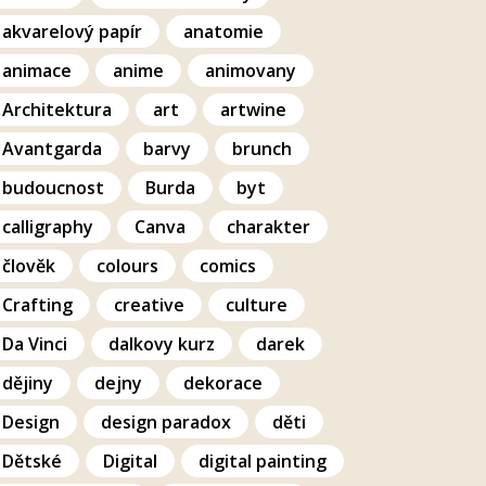
akvarelový papír
anatomie
animace
anime
animovany
Architektura
art
artwine
Avantgarda
barvy
brunch
budoucnost
Burda
byt
calligraphy
Canva
charakter
člověk
colours
comics
Crafting
creative
culture
Da Vinci
dalkovy kurz
darek
dějiny
dejny
dekorace
Design
design paradox
děti
Dětské
Digital
digital painting