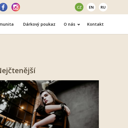
CZ
EN
RU
omunita
Dárkový poukaz
O nás
Kontakt
ejčtenější