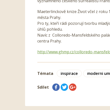
významného českého surrealistu Františ
Maeterlinckově knize Život včel z roku 
města Prahy.
Pro ty, kteří rádi pozorují tvorbu mladý
úhlů pohledu.
Navíc z Colloredo-Mansfeldského paláce
centra Prahy.
http://www.ghmp.cz/colloredo-mansfeld
Témata
inspirace
moderni um
Sdílet