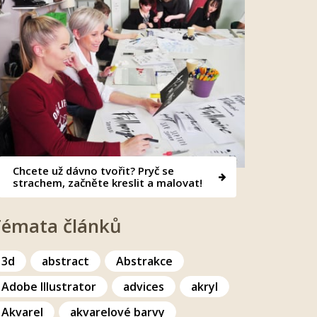
Chcete už dávno tvořit? Pryč se
strachem, začněte kreslit a malovat!
Témata článků
3d
abstract
Abstrakce
Adobe Illustrator
advices
akryl
Akvarel
akvarelové barvy