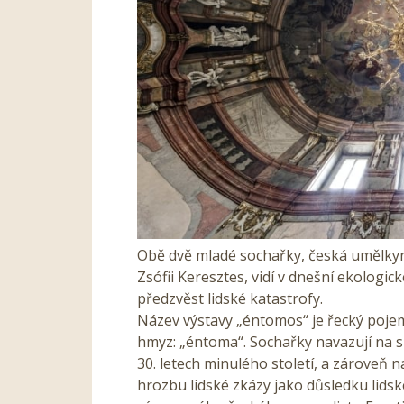
Obě dvě mladé sochařky, česká umělkyn
Zsófii Keresztes, vidí v dnešní ekologick
předzvěst lidské katastrofy.
Název výstavy „éntomos“ je řecký pojem
hmyz: „éntoma“. Sochařky navazují na su
30. letech minulého století, a zároveň
hrozbu lidské zkázy jako důsledku lidské