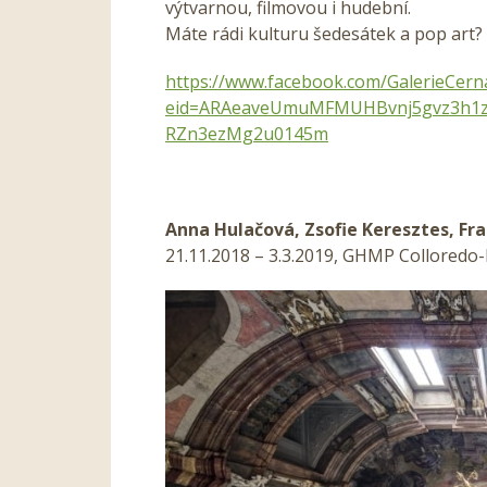
výtvarnou, filmovou i hudební.
Máte rádi kulturu šedesátek a pop art? 
https://www.facebook.com/GalerieCern
eid=ARAeaveUmuMFMUHBvnj5gvz3h1zL
RZn3ezMg2u0145m
Anna Hulačová, Zsofie Keresztes, Fr
21.11.2018 – 3.3.2019, GHMP Colloredo