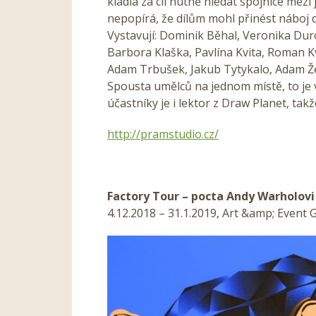
kladla za cíl nutně hledat spojnice mezi
nepopírá, že dílům mohl přinést náboj 
Vystavují: Dominik Běhal, Veronika Dur
Barbora Klaška, Pavlína Kvita, Roman K
Adam Trbušek, Jakub Tytykalo, Adam Ž
Spousta umělců na jednom místě, to je 
účastníky je i lektor z Draw Planet, ta
http://pramstudio.cz/
Factory Tour – pocta Andy Warholovi
4.12.2018 – 31.1.2019, Art &amp; Event 