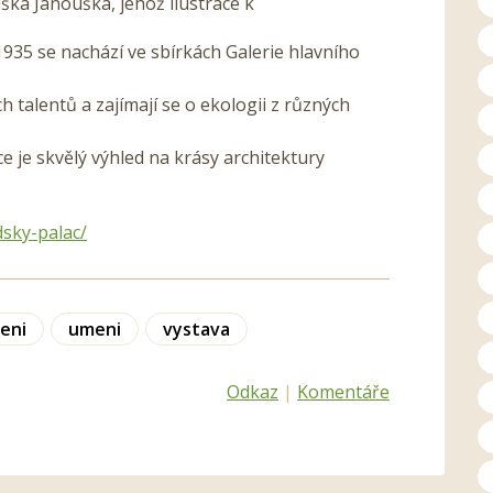
ka Janouška, jehož ilustrace k
1935 se nachází ve sbírkách Galerie hlavního
ch talentů a zajímají se o ekologii z různých
 je skvělý výhled na krásy architektury
sky-palac/
eni
umeni
vystava
Odkaz
|
Komentáře