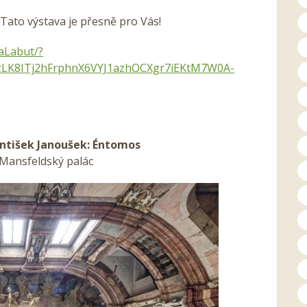
Tato výstava je přesně pro Vás!
aLabut/?
K8ITj2hFrphnX6VYJ1azhOCXgr7iEKtM7W0A-
antišek Janoušek: Éntomos
-Mansfeldský palác