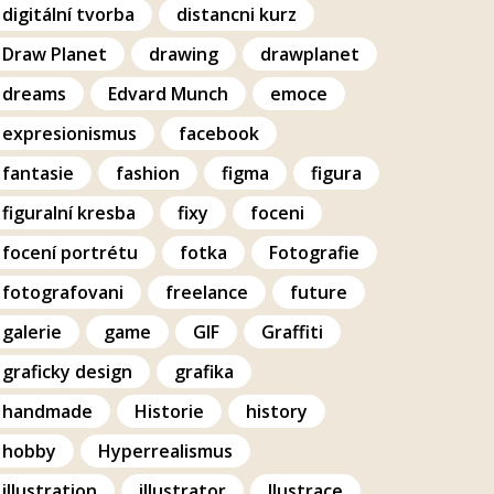
digitální tvorba
distancni kurz
Draw Planet
drawing
drawplanet
dreams
Edvard Munch
emoce
expresionismus
facebook
fantasie
fashion
figma
figura
figuralní kresba
fixy
foceni
focení portrétu
fotka
Fotografie
fotografovani
freelance
future
galerie
game
GIF
Graffiti
graficky design
grafika
handmade
Historie
history
hobby
Hyperrealismus
illustration
illustrator
Ilustrace