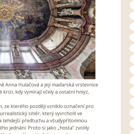
ě Anna Hulačová a její maďarská vrstevnice
é krizi, kdy vymírají včely a ostatní hmyz,
, ze kterého později vzniklo označení pro
rrealistický směr, který vyvrcholil ve
 na tehdejší předtuchu a všudypřítomnou
ho jednání. Proto si jako „hosta“ zvolily