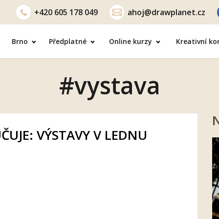
+420
605 178 049
ahoj@drawplanet.cz
Brno
Předplatné
Online kurzy
Kreativní k
#vystava
N
UJE: VÝSTAVY V LEDNU