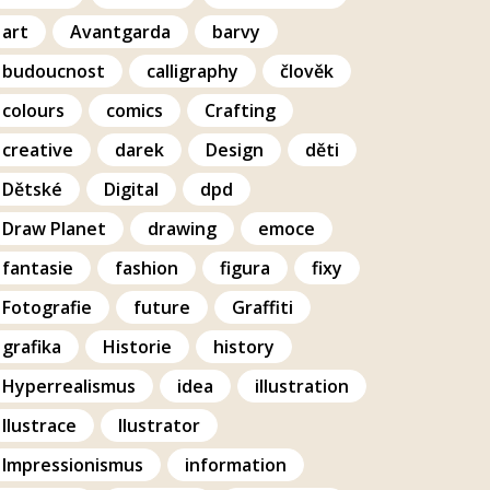
art
Avantgarda
barvy
budoucnost
calligraphy
člověk
colours
comics
Crafting
creative
darek
Design
děti
Dětské
Digital
dpd
Draw Planet
drawing
emoce
fantasie
fashion
figura
fixy
Fotografie
future
Graffiti
grafika
Historie
history
Hyperrealismus
idea
illustration
Ilustrace
Ilustrator
Impressionismus
information