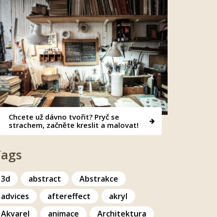
Chcete už dávno tvořit? Pryč se
strachem, začněte kreslit a malovat!
Tags
3d
abstract
Abstrakce
advices
aftereffect
akryl
Akvarel
animace
Architektura