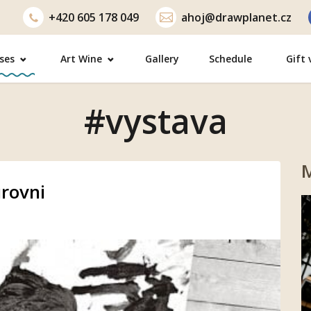
+420
605 178 049
ahoj@drawplanet.cz
ses
Art Wine
Gallery
Schedule
Gift
#vystava
M
rovni