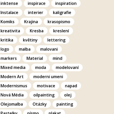
inktense
inspirace
inspiration
Instalace
interier
kaligrafie
Komiks
Krajina
krasopismo
kreativita
Kresba
kreslení
kritika
květiny
lettering
logo
malba
malovani
markers
Material
mind
Mixed media
moda
modelovaní
Modern Art
moderni umeni
Modernismus
motivace
napad
Nová Média
oilpainting
olej
Olejomalba
Otázky
painting
Pastelky
písmo
plakat