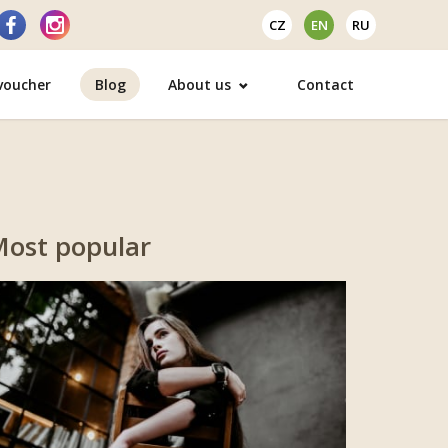
CZ
EN
RU
 voucher
Blog
About us
Contact
ost popular