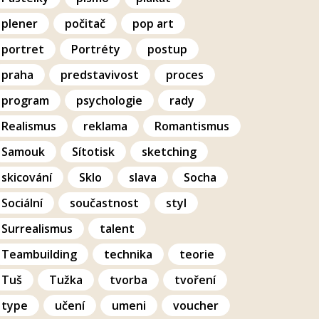
plener
počitač
pop art
portret
Portréty
postup
praha
predstavivost
proces
program
psychologie
rady
Realismus
reklama
Romantismus
Samouk
Sítotisk
sketching
skicování
Sklo
slava
Socha
Sociální
součastnost
styl
Surrealismus
talent
Teambuilding
technika
teorie
Tuš
Tužka
tvorba
tvoření
type
učení
umeni
voucher