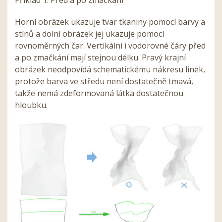
Příklad 1. Před a po zmačkání
Horní obrázek ukazuje tvar tkaniny pomocí barvy a
stínů a dolní obrázek jej ukazuje pomocí
rovnoměrných čar. Vertikální i vodorovné čáry před
a po zmačkání mají stejnou délku. Pravý krajní
obrázek neodpovídá schematickému nákresu linek,
protože barva ve středu není dostatečně tmavá,
takže nemá zdeformovaná látka dostatečnou
hloubku.