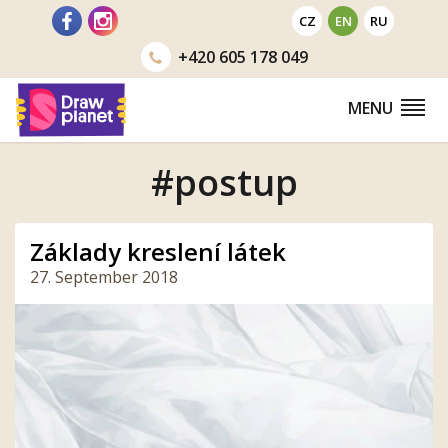
Go
CZ
EN
RU
to
+420
605 178 049
MENU
#postup
Základy kreslení látek
27. September 2018