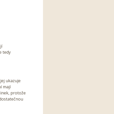
jí
e tedy
jej ukazuje
í mají
inek, protože
 dostatečnou