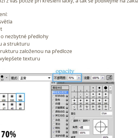
zí z vás potíže při kreslení látky, a tak se podívejme na zákla
ení:
světla
t
e o nezbytné předlohy
u a strukturu
trukturu založenou na předloze
vylepšete texturu