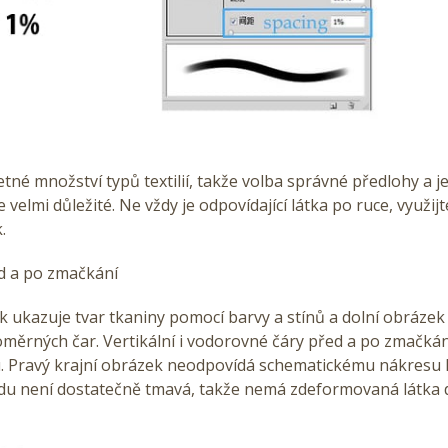
etné množství typů textilií, takže volba správné předlohy a je
 velmi důležité. Ne vždy je odpovídající látka po ruce, využijt
.
ed a po zmačkání
 ukazuje tvar tkaniny pomocí barvy a stínů a dolní obrázek 
měrných čar. Vertikální i vodorovné čáry před a po zmačkán
u. Pravý krajní obrázek neodpovídá schematickému nákresu l
edu není dostatečně tmavá, takže nemá zdeformovaná látka