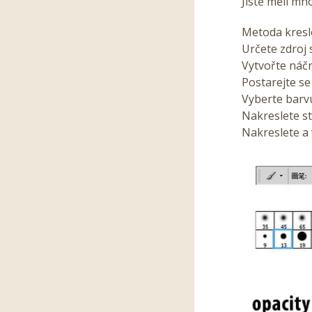
Jistě měli mno
Metoda kresl
Určete zdroj 
Vytvořte náčr
Postarejte s
Vyberte barv
Nakreslete s
Nakreslete a 