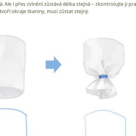
 Ale i přes zvlnění zůstává délka stejná – zkontrolujte ji pr
tvoří okraje tkaniny, musí zůstat stejný.