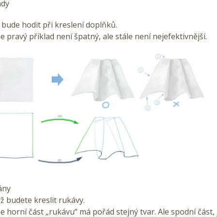
ady
bude hodit při kreslení doplňků.
e pravý příklad není špatný, ale stále není nejefektivnější.
lány
yž budete kreslit rukávy.
že horní část „rukávu“ má pořád stejný tvar. Ale spodní část, 