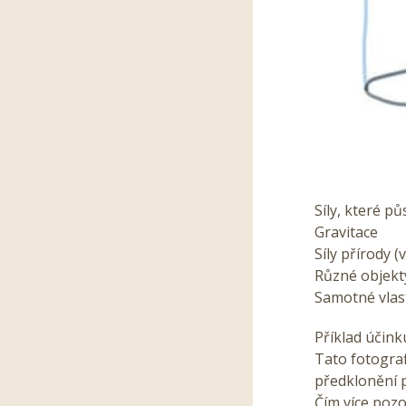
Síly, které pů
Gravitace
Síly přírody (v
Různé objekt
Samotné vlast
Příklad účinku
Tato fotograf
předklonění p
Čím více pozor