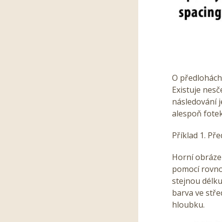
O předlohách
Existuje nesč
následování je
alespoň fotek
Příklad 1. Př
Horní obrázek
pomocí rovno
stejnou délk
barva ve stř
hloubku.