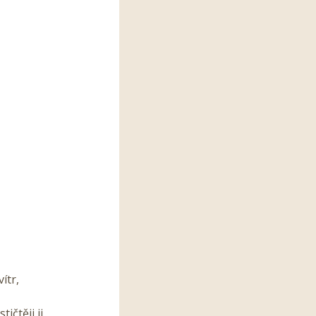
ítr,
ičtěji ji