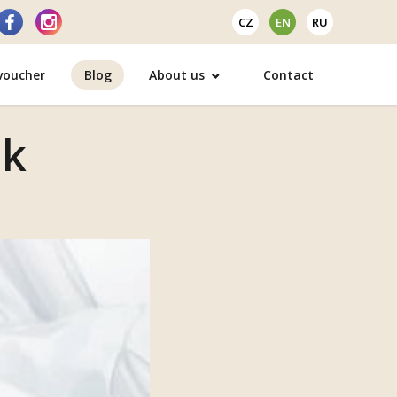
CZ
EN
RU
 voucher
Blog
About us
Contact
ek