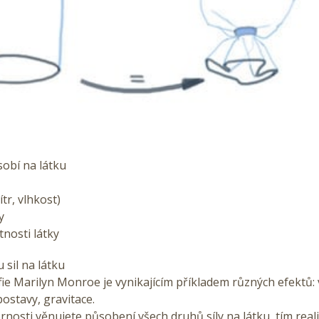
sobí na látku
ítr, vlhkost)
y
nosti látky
 sil na látku
ie Marilyn Monroe je vynikajícím příkladem různých efektů: v
ostavy, gravitace.
nosti věnujete působení všech druhů síly na látku, tím realist