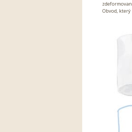
zdeformovaná.
Obvod, který 