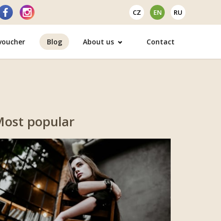
CZ
EN
RU
 voucher
Blog
About us
Contact
ost popular