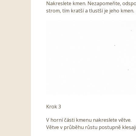
Nakreslete kmen. Nezapomeňte, odspod
strom, tím kratší a tlustší je jeho kmen.
Krok 3
V horní části kmenu nakreslete větve.
Větve v průběhu růstu postupně klesají 