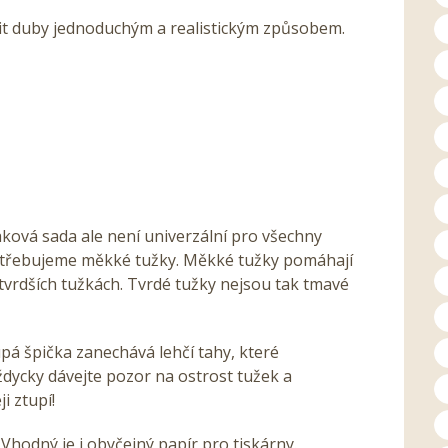
it duby jednoduchým a realistickým způsobem.
aková sada ale není univerzální pro všechny
potřebujeme měkké tužky. Měkké tužky pomáhají
 tvrdších tužkách. Tvrdé tužky nejsou tak tmavé
á špička zanechává lehčí tahy, které
dycky dávejte pozor na ostrost tužek a
i ztupí!
 Vhodný je i obyčejný papír pro tiskárny.