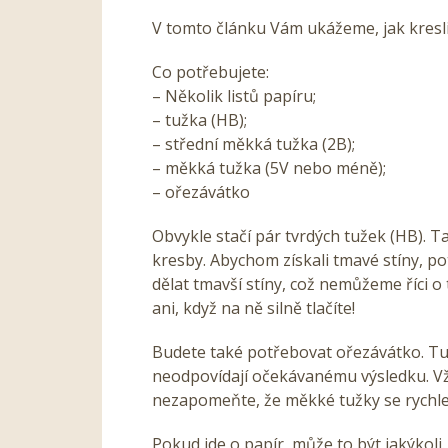
V tomto článku Vám ukážeme, jak kresl
Co potřebujete:
– Několik listů papíru;
– tužka (HB);
– střední měkká tužka (2B);
– měkká tužka (5V nebo méně);
– ořezávátko
Obvykle stačí pár tvrdých tužek (HB). T
kresby. Abychom získali tmavé stíny, 
dělat tmavší stíny, což nemůžeme říci o
ani, když na ně silně tlačíte!
Budete také potřebovat ořezávátko. Tup
neodpovídají očekávanému výsledku. Vž
nezapomeňte, že měkké tužky se rychlej
Pokud jde o papír, může to být jakýkoli.