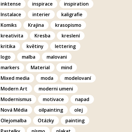
inktense
inspirace
inspiration
Instalace
interier
kaligrafie
Komiks
Krajina
krasopismo
kreativita
Kresba
kreslení
kritika
květiny
lettering
logo
malba
malovani
markers
Material
mind
Mixed media
moda
modelovaní
Modern Art
moderni umeni
Modernismus
motivace
napad
Nová Média
oilpainting
olej
Olejomalba
Otázky
painting
Pastelky
písmo
plakat