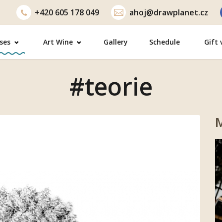
+420
605 178 049
ahoj@drawplanet.cz
ses
Art Wine
Gallery
Schedule
Gift
#teorie
M