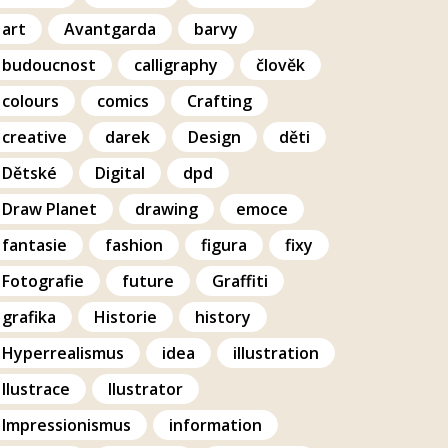
art
Avantgarda
barvy
budoucnost
calligraphy
člověk
colours
comics
Crafting
creative
darek
Design
děti
Dětské
Digital
dpd
Draw Planet
drawing
emoce
fantasie
fashion
figura
fixy
Fotografie
future
Graffiti
grafika
Historie
history
Hyperrealismus
idea
illustration
Ilustrace
Ilustrator
Impressionismus
information