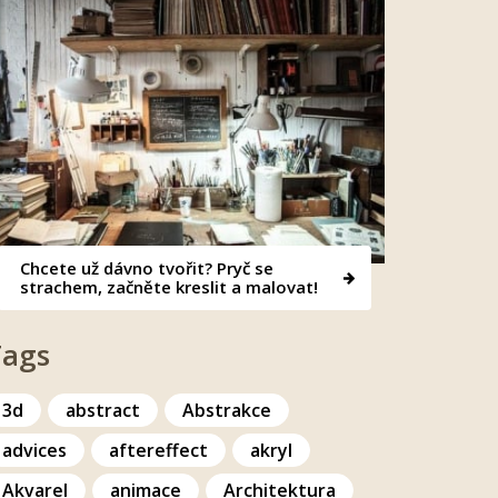
Chcete už dávno tvořit? Pryč se
strachem, začněte kreslit a malovat!
Tags
3d
abstract
Abstrakce
advices
aftereffect
akryl
Akvarel
animace
Architektura