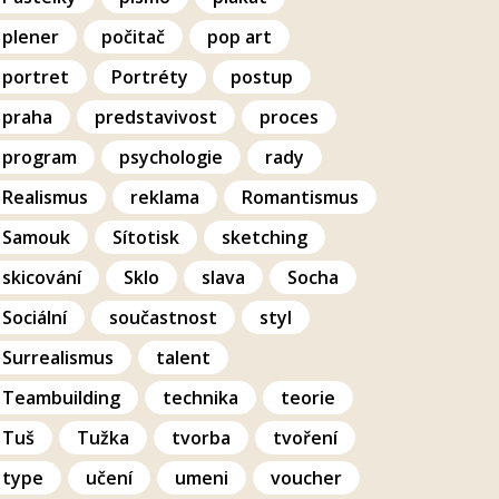
plener
počitač
pop art
portret
Portréty
postup
praha
predstavivost
proces
program
psychologie
rady
Realismus
reklama
Romantismus
Samouk
Sítotisk
sketching
skicování
Sklo
slava
Socha
Sociální
součastnost
styl
Surrealismus
talent
Teambuilding
technika
teorie
Tuš
Tužka
tvorba
tvoření
type
učení
umeni
voucher