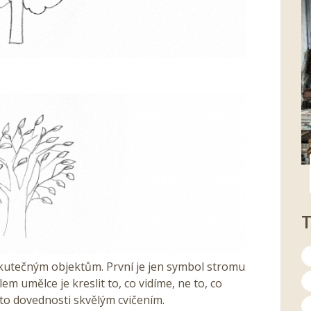
kutečným objektům. První je jen symbol stromu
em umělce je kreslit to, co vidíme, ne to, co
éto dovednosti skvělým cvičením.