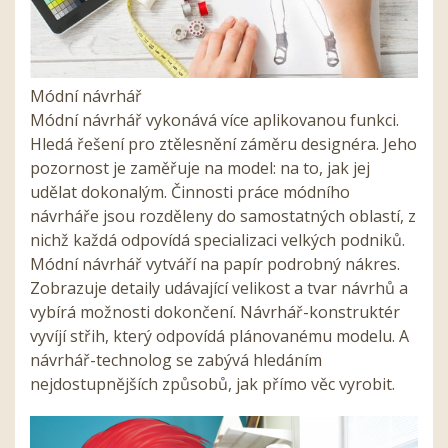
Módní návrhář
Módní návrhář vykonává více aplikovanou funkci.
Hledá řešení pro ztělesnění záměru designéra. Jeho
pozornost je zaměřuje na model: na to, jak jej
udělat dokonalým. Činnosti práce módního
návrháře jsou rozděleny do samostatných oblastí, z
nichž každá odpovídá specializaci velkých podniků.
Módní návrhář vytváří na papír podrobný nákres.
Zobrazuje detaily udávající velikost a tvar návrhů a
vybírá možnosti dokončení. Návrhář-konstruktér
vyvíjí střih, který odpovídá plánovanému modelu. A
návrhář-technolog se zabývá hledáním
nejdostupnějších způsobů, jak přímo věc vyrobit.