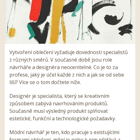
Vytvoření oblečení vyžaduje dovednosti specialistů
z různých směrů. V současné době jsou role
návrháře a designéra neocenitelné. Co je to za
profese, jaký je účel každé z nich a jak se od sebe
liší? Více se o tom dočtete níže.
Designér je specialista, který se kreativním
způsobem zabývá navrhováním produktů.
Současně musí výsledný produkt splňovat
estetické, funkční a technologické požadavky.
Módní návrhář je ten, kdo pracuje s existujícími
formami oblečení, mění je nebo k nim přidává a