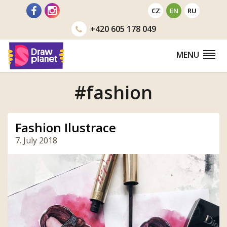
Go
CZ
EN
RU
to
+420
605 178 049
MENU
#fashion
Fashion Ilustrace
7. July 2018