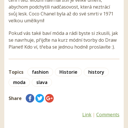
cení i teď. Módní návrhářství je velké umění,
abychom podchytili nadčasovost, která neztrácí
svůj lesk. Coco Chanel byla až do své smrti v 1971
velkou umělkyní!
Pokud vás také baví móda a rádi byste si zkusili, jak
se navrhuje, přijďte na kurz módní tvorby do Draw
Planet! Kdo ví, třeba se jednou hodně proslavíte :).
Topics
fashion
Historie
history
moda
slava
Share
Link
|
Comments