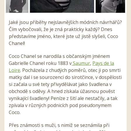
Jaké jsou příběhy nejslavnějších módních návrhářů?
Čím vybočovali, že je zná prakticky každý? Dnes
představíme jméno, které jste už jistě slyšeli, Coco
Chanel!
Coco Chanel se narodila s občanským jménem
Gabrielle Chanel roku 1883 v
Saumur
,
Pays de la
Loire
. Pocházela z chudých poměrů, otec ji po smrti
matky dal i se sourozenci do sirotčince, v dospělosti
si začala u své tety přivydělávat jako švadlena v
obchodě s oděvy. A hned získala úžasnou pověst
vynikající švadleny! Peníze z šití ale nestačily, a tak
zpívala v různých podnicích pod pseudonymem
Coco.
Přes známosti s muži, s nimiž se seznámila při