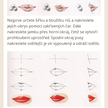
Nejprve určete šířku a tloušťku rtů a nakreslete
jejich obrys pomocí zakřivených čar. Dále
nakreslete jamku přes horní okraj, čímž se vytvoří
prohloubení uprostřed. Spodní okraj pusy
nakreslete světlejší; je víc vypoulený a odráží světlo.