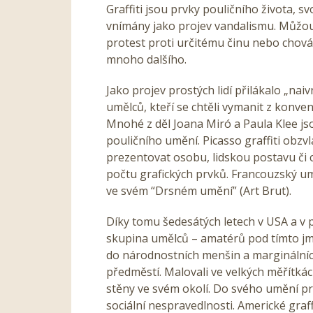
Graffiti jsou prvky pouličního života, s
vnímány jako projev vandalismu. Můžou
protest proti určitému činu nebo chová
mnoho dalšího.
Jako projev prostých lidí přilákalo „na
umělců, kteří se chtěli vymanit z konve
Mnohé z děl Joana Miró a Paula Klee js
pouličního umění. Picasso graffiti obzv
prezentovat osobu, lidskou postavu či
počtu grafických prvků. Francouzský um
ve svém “Drsném umění” (Art Brut).
Díky tomu šedesátých letech v USA a v p
skupina umělců – amatérů pod tímto jmén
do národnostních menšin a marginálních
předměstí. Malovali ve velkých měřítkác
stěny ve svém okolí. Do svého umění prom
sociální nespravedlnosti. Americké graf