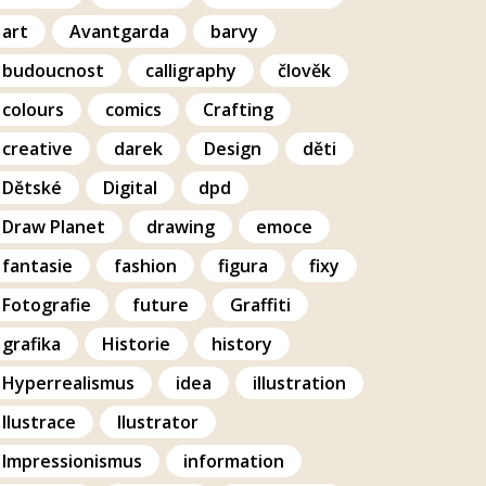
art
Avantgarda
barvy
budoucnost
calligraphy
člověk
colours
comics
Crafting
creative
darek
Design
děti
Dětské
Digital
dpd
Draw Planet
drawing
emoce
fantasie
fashion
figura
fixy
Fotografie
future
Graffiti
grafika
Historie
history
Hyperrealismus
idea
illustration
Ilustrace
Ilustrator
Impressionismus
information