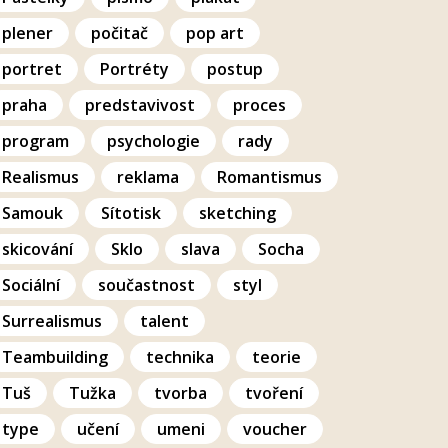
plener
počitač
pop art
portret
Portréty
postup
praha
predstavivost
proces
program
psychologie
rady
Realismus
reklama
Romantismus
Samouk
Sítotisk
sketching
skicování
Sklo
slava
Socha
Sociální
součastnost
styl
Surrealismus
talent
Teambuilding
technika
teorie
Tuš
Tužka
tvorba
tvoření
type
učení
umeni
voucher