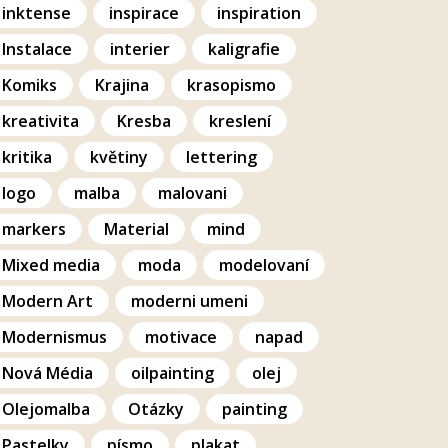
inktense
inspirace
inspiration
Instalace
interier
kaligrafie
Komiks
Krajina
krasopismo
kreativita
Kresba
kreslení
kritika
květiny
lettering
logo
malba
malovani
markers
Material
mind
Mixed media
moda
modelovaní
Modern Art
moderni umeni
Modernismus
motivace
napad
Nová Média
oilpainting
olej
Olejomalba
Otázky
painting
Pastelky
písmo
plakat