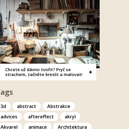
Chcete už dávno tvořit? Pryč se
strachem, začněte kreslit a malovat!
Tags
3d
abstract
Abstrakce
advices
aftereffect
akryl
Akvarel
animace
Architektura