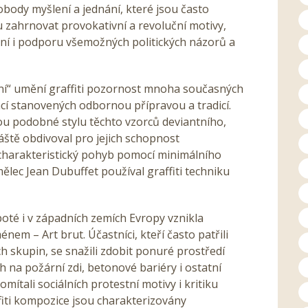
vobody myšlení a jednání, které jsou často
 zahrnovat provokativní a revoluční motivy,
ní i podporu všemožných politických názorů a
ivní“ umění graffiti pozornost mnoha současných
ncí stanovených odbornou přípravou a tradicí.
ou podobné stylu těchto vzorců deviantního,
láště obdivoval pro jejich schopnost
 charakteristický pohyb pomocí minimálního
ělec Jean Dubuffet používal graffiti techniku
oté i v západních zemích Evropy vznikla
em – Art brut. Účastníci, kteří často patřili
 skupin, se snažili zdobit ponuré prostředí
h na požární zdi, betonové bariéry i ostatní
ítali sociálních protestní motivy i kritiku
fiti kompozice jsou charakterizovány