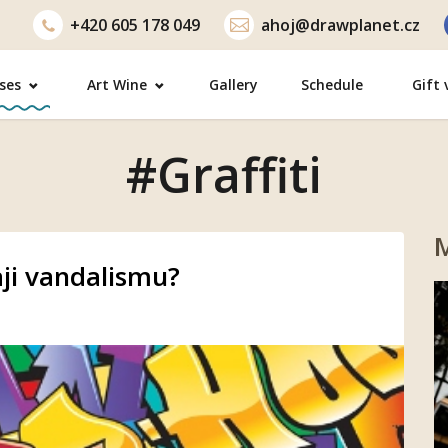
+420
605 178 049
ahoj@drawplanet.cz
ses
Art Wine
Gallery
Schedule
Gift
#Graffiti
M
aji vandalismu?