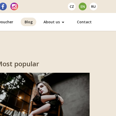
CZ
EN
RU
 voucher
Blog
About us
Contact
ost popular