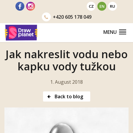
Go
CZ
EN
RU
to
+420
605 178 049
MENU
Jak nakreslit vodu nebo
kapku vody tužkou
1. August 2018
Back to blog