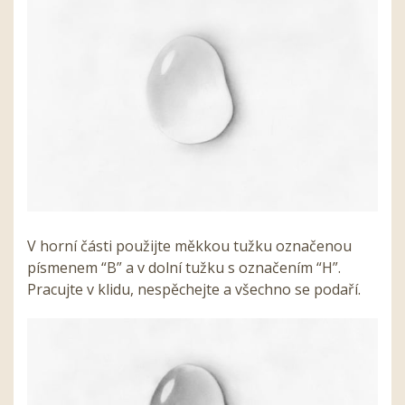
V horní části použijte měkkou tužku označenou
písmenem “B” a v dolní tužku s označením “H”.
Pracujte v klidu, nespěchejte a všechno se podaří.