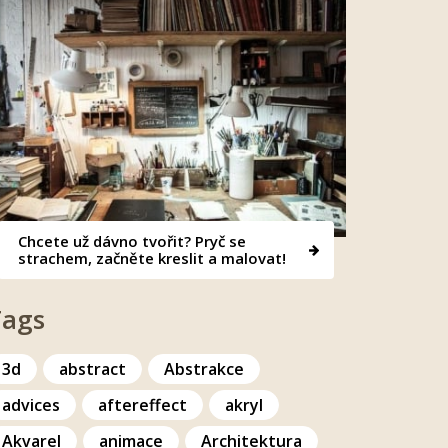
Chcete už dávno tvořit? Pryč se
strachem, začněte kreslit a malovat!
Tags
3d
abstract
Abstrakce
advices
aftereffect
akryl
Akvarel
animace
Architektura