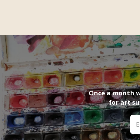
Once a month we
for art s