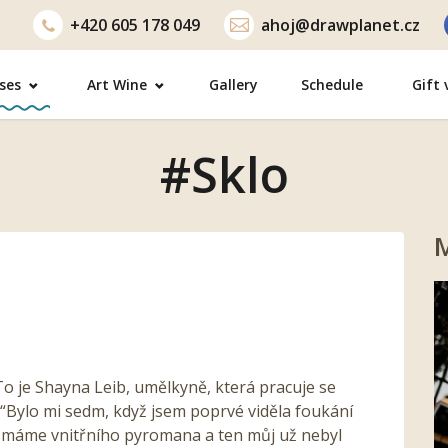
+420
605 178 049
ahoj@drawplanet.cz
ses
Art Wine
Gallery
Schedule
Gift
#Sklo
M
To je Shayna Leib, umělkyně, která pracuje se
 “Bylo mi sedm, když jsem poprvé viděla foukání
obě máme vnitřního pyromana a ten můj už nebyl