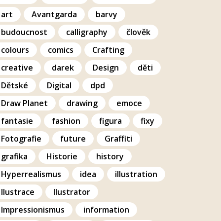
art
Avantgarda
barvy
budoucnost
calligraphy
člověk
colours
comics
Crafting
creative
darek
Design
děti
Dětské
Digital
dpd
Draw Planet
drawing
emoce
fantasie
fashion
figura
fixy
Fotografie
future
Graffiti
grafika
Historie
history
Hyperrealismus
idea
illustration
Ilustrace
Ilustrator
Impressionismus
information