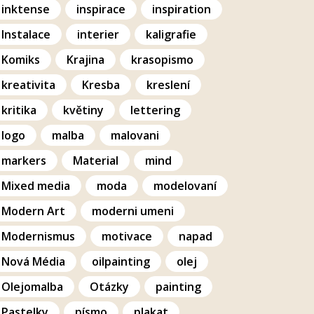
inktense
inspirace
inspiration
Instalace
interier
kaligrafie
Komiks
Krajina
krasopismo
kreativita
Kresba
kreslení
kritika
květiny
lettering
logo
malba
malovani
markers
Material
mind
Mixed media
moda
modelovaní
Modern Art
moderni umeni
Modernismus
motivace
napad
Nová Média
oilpainting
olej
Olejomalba
Otázky
painting
Pastelky
písmo
plakat