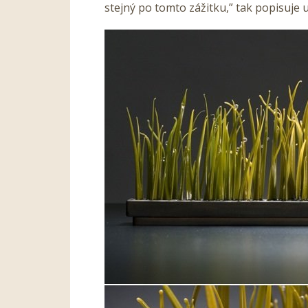
stejný po tomto zážitku,” tak popisuje 