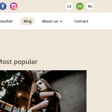
CZ
EN
RU
 voucher
Blog
About us
Contact
ost popular