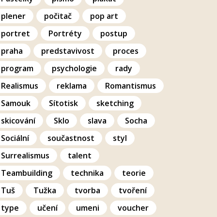
plener
počitač
pop art
portret
Portréty
postup
praha
predstavivost
proces
program
psychologie
rady
Realismus
reklama
Romantismus
Samouk
Sítotisk
sketching
skicování
Sklo
slava
Socha
Sociální
součastnost
styl
Surrealismus
talent
Teambuilding
technika
teorie
Tuš
Tužka
tvorba
tvoření
type
učení
umeni
voucher