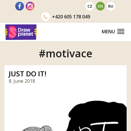
Go
CZ
EN
RU
to
+420
605 178 049
MENU
#motivace
JUST DO IT!
8. June 2018