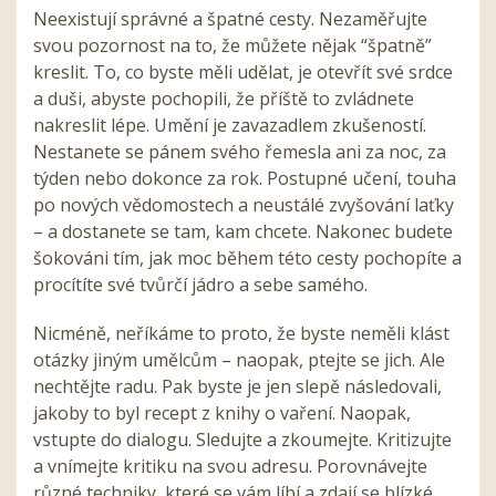
Neexistují správné a špatné cesty. Nezaměřujte
svou pozornost na to, že můžete nějak “špatně”
kreslit. To, co byste měli udělat, je otevřít své srdce
a duši, abyste pochopili, že příště to zvládnete
nakreslit lépe. Umění je zavazadlem zkušeností.
Nestanete se pánem svého řemesla ani za noc, za
týden nebo dokonce za rok. Postupné učení, touha
po nových vědomostech a neustálé zvyšování laťky
– a dostanete se tam, kam chcete. Nakonec budete
šokováni tím, jak moc během této cesty pochopíte a
procítíte své tvůrčí jádro a sebe samého.
Nicméně, neříkáme to proto, že byste neměli klást
otázky jiným umělcům – naopak, ptejte se jich. Ale
nechtějte radu. Pak byste je jen slepě následovali,
jakoby to byl recept z knihy o vaření. Naopak,
vstupte do dialogu. Sledujte a zkoumejte. Kritizujte
a vnímejte kritiku na svou adresu. Porovnávejte
různé techniky, které se vám líbí a zdají se blízké