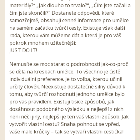
materiály?“ „Jak dlouho to trvalo?“, „Čím jste začali a
čím jste skončili?“ Dostanete odpovědi, které
samozřejmě, obsahují cenné informace pro umělce
na samém začátku tvůrčí cesty. Existuje však další
rada, kterou vám můžeme dát a která je pro váš
pokrok mnohem užitečnější:
JUST DO IT!
Nemusíte se moc starat o podrobnosti jak-co-proč
se dělá na kresbách umělce. To všechno je čistě
individuální preference. Je to volba, kterou učinil
určitý člověk. Neexistuje dostatečně silný důvod k
tomu, aby tvůrčí rozhodnutí jednoho umělce bylo
pro vás pravidlem. Existují tisíce způsobů, jak
dosáhnout podobného výsledku a nejlepší z nich
není něčí jiný, nejlepší je ten váš vlastní způsob. Jak
vytvořit vlastní cestu? Snaha pohnout se vpřed,
vaše malé krůčky – tak se vytváří vlastní cestička!