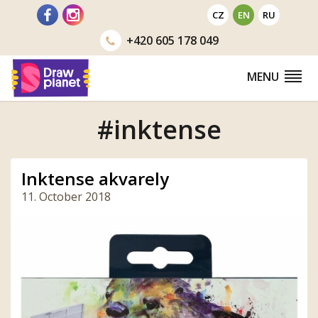
Go
CZ
EN
RU
to
+420
605 178 049
MENU
#inktense
Inktense akvarely
11. October 2018