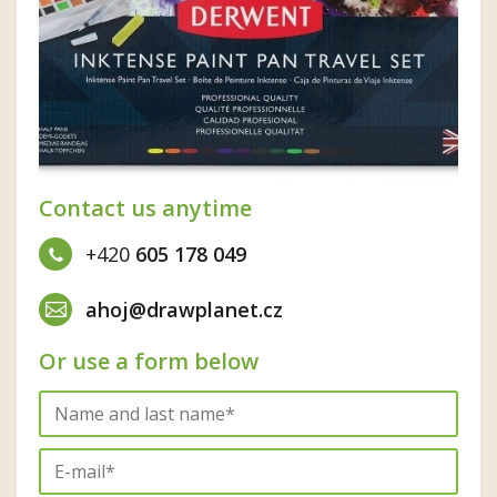
Contact us anytime
+420
605 178 049
ahoj@drawplanet.cz
Or use a form below