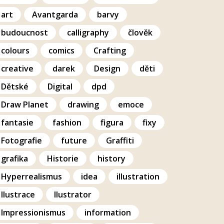
art
Avantgarda
barvy
budoucnost
calligraphy
člověk
colours
comics
Crafting
creative
darek
Design
děti
Dětské
Digital
dpd
Draw Planet
drawing
emoce
fantasie
fashion
figura
fixy
Fotografie
future
Graffiti
grafika
Historie
history
Hyperrealismus
idea
illustration
Ilustrace
Ilustrator
Impressionismus
information