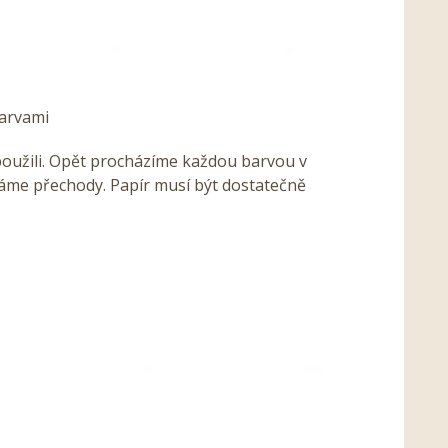
barvami
použili. Opět procházíme každou barvou v
váme přechody. Papír musí být dostatečně