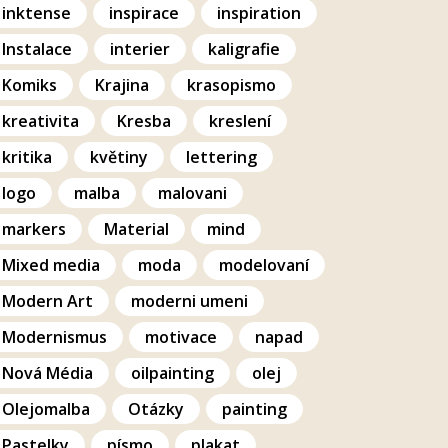
inktense
inspirace
inspiration
Instalace
interier
kaligrafie
Komiks
Krajina
krasopismo
kreativita
Kresba
kreslení
kritika
květiny
lettering
logo
malba
malovani
markers
Material
mind
Mixed media
moda
modelovaní
Modern Art
moderni umeni
Modernismus
motivace
napad
Nová Média
oilpainting
olej
Olejomalba
Otázky
painting
Pastelky
písmo
plakat