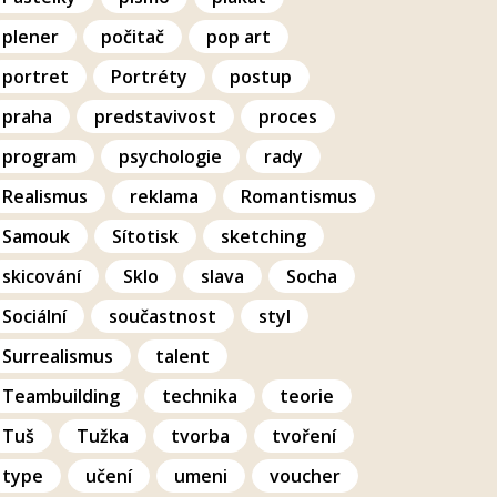
plener
počitač
pop art
portret
Portréty
postup
praha
predstavivost
proces
program
psychologie
rady
Realismus
reklama
Romantismus
Samouk
Sítotisk
sketching
skicování
Sklo
slava
Socha
Sociální
součastnost
styl
Surrealismus
talent
Teambuilding
technika
teorie
Tuš
Tužka
tvorba
tvoření
type
učení
umeni
voucher