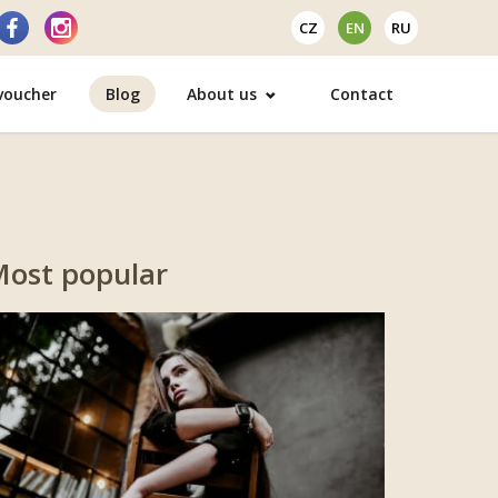
CZ
EN
RU
 voucher
Blog
About us
Contact
ost popular