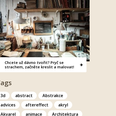
Chcete už dávno tvořit? Pryč se
strachem, začněte kreslit a malovat!
Tags
3d
abstract
Abstrakce
advices
aftereffect
akryl
Akvarel
animace
Architektura