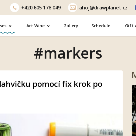
+420
605 178 049
ahoj@drawplanet.cz
ses
Art Wine
Gallery
Schedule
Gift
#markers
M
 lahvičku pomocí fix krok po