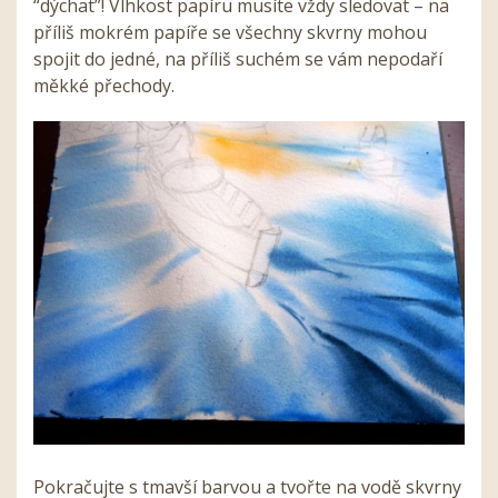
“dýchat”! Vlhkost papíru musíte vždy sledovat – na
příliš mokrém papíře se všechny skvrny mohou
spojit do jedné, na příliš suchém se vám nepodaří
měkké přechody.
Pokračujte s tmavší barvou a tvořte na vodě skvrny