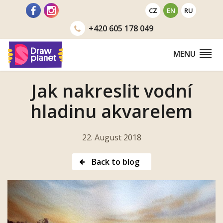
Go
CZ
EN
RU
to
+420
605 178 049
MENU
Jak nakreslit vodní
hladinu akvarelem
22. August 2018
Back to blog