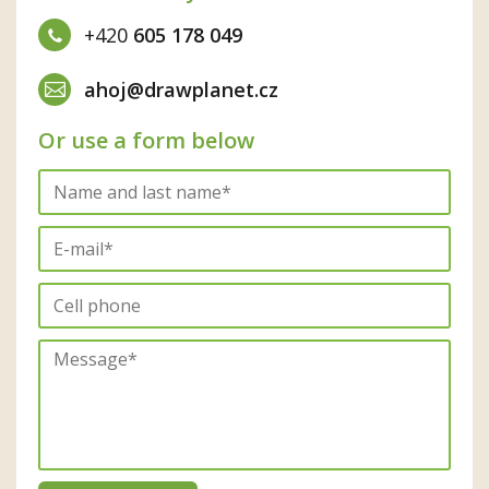
+420
605 178 049
ahoj@drawplanet.cz
Or use a form below