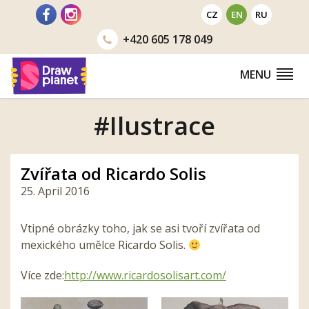
Go
CZ
EN
RU
to
+420
605 178 049
MENU
#Ilustrace
Zvířata od Ricardo Solis
25. April 2016
Vtipné obrázky toho, jak se asi tvoří zvířata od
mexického umělce Ricardo Solis.
Více zde:
http://www.
ricardosolisart.com/