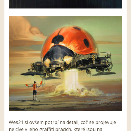
Wes21 si ovšem potrpí na detail, což se projevuje
nejcíve v jeho graffiti pracích, které jsou na