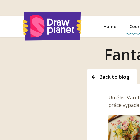
Go
to
Home
Cour
Fant
Back to blog
Umělec Vareta
práce vypada