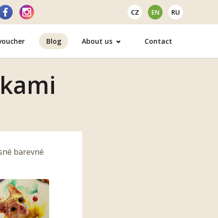
CZ
EN
RU
 voucher
Blog
About us
Contact
lkami
asné barevné