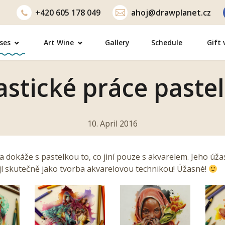
+420
605 178 049
ahoj@drawplanet.cz
ses
Art Wine
Gallery
Schedule
Gift
astické práce paste
10. April 2016
 dokáže s pastelkou to, co jiní pouze s akvarelem. Jeho úž
jí skutečně jako tvorba akvarelovou technikou! Úžasné!