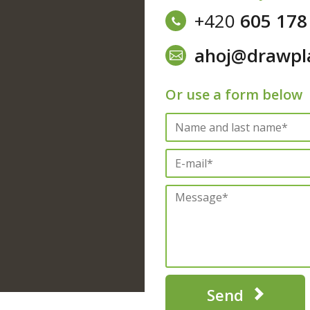
+420
605 178
ahoj@drawpl
Or use a form below
Send