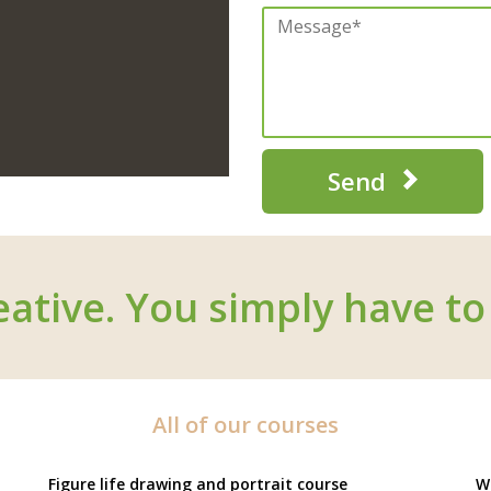
Send
eative. You simply have to 
All of our courses
Figure life drawing and portrait course
W