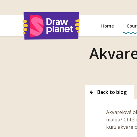
Go
to
Home
Cour
Akvare
Back to blog
Akvarelové o
malba? Chtěli
kurz akvarelo