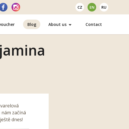
CZ
EN
RU
 voucher
Blog
About us
Contact
njamina
kvarelová
li nám začíná
ještě dnes!