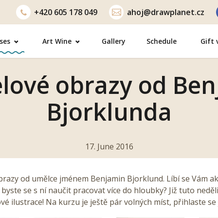
+420
605 178 049
ahoj@drawplanet.cz
ses
Art Wine
Gallery
Schedule
Gift
lové obrazy od Be
Bjorklunda
17. June 2016
brazy od umělce jménem Benjamin Bjorklund. Líbí se Vám a
 byste se s ní naučit pracovat více do hloubky? Již tuto nedě
vé ilustrace! Na kurzu je ještě pár volných míst, přihlaste se 