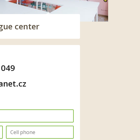
gue center
 049
anet.cz