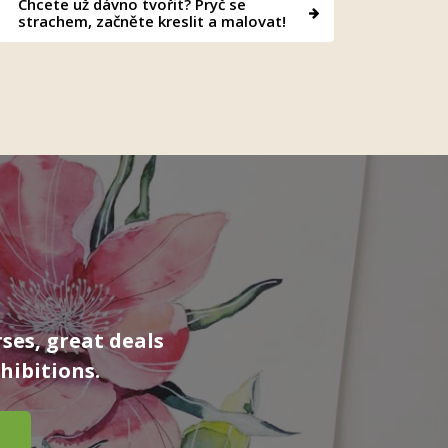
Chcete už dávno tvořit? Pryč se
strachem, začněte kreslit a malovat!
ses, great deals
hibitions.