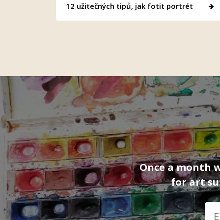
12 užitečných tipů, jak fotit portrét
Once a month we
for art s