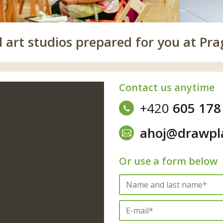
 art studios prepared for you at Pra
Contact us anytime
+420
605 178
ahoj@drawpl
Or use a form below