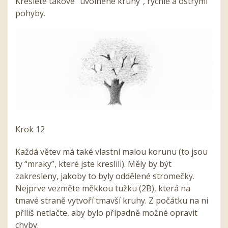
Kreslete takové “uvolněné kruhy”, rychle a ostrými
pohyby.
Krok 12
Každá větev má také vlastní malou korunu (to jsou
ty “mraky”, které jste kreslili). Měly by být
zakresleny, jakoby to byly oddělené stromečky.
Nejprve vezměte měkkou tužku (2B), která na
tmavé straně vytvoří tmavší kruhy. Z počátku na ni
příliš netlačte, aby bylo případně možné opravit
chyby.