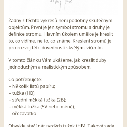
Žádný z těchto výkresů není podobný skutečným
objektům. První je jen symbol stromu a druhý je
definice stromu. Hlavním úkolem umělce je kreslit
to, co vidíme, ne to, co známe. Kreslení stromů je
pro rozvoj této dovednosti skvělým cvičením.
V tomto článku Vám ukážeme, jak kreslit duby
jednoduchým a realistickým způsobem.
Co potřebujete:
– Několik listů papíru;
– tužka (HB);
– střední měkká tužka (2B);
– měkká tužka (5V nebo méně);
– ořezávátko
Obvykle stačí pár tvrdých tužek (HB). Taková sada