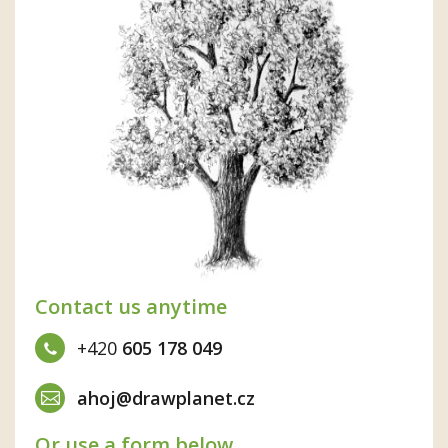
Contact us anytime
+420
605 178 049
ahoj@drawplanet.cz
Or use a form below