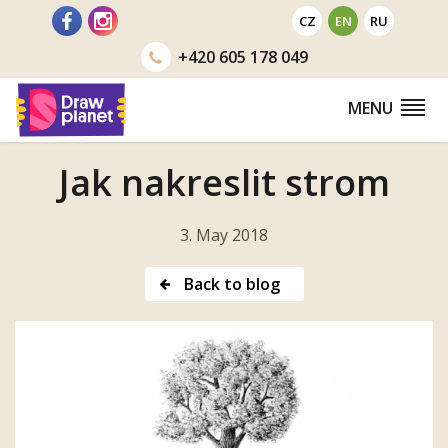
Go
CZ
EN
RU
to
+420
605 178 049
MENU
Jak nakreslit strom
3. May 2018
Back to blog