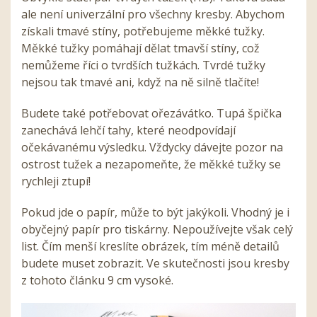
ale není univerzální pro všechny kresby. Abychom
získali tmavé stíny, potřebujeme měkké tužky.
Měkké tužky pomáhají dělat tmavší stíny, což
nemůžeme říci o tvrdších tužkách. Tvrdé tužky
nejsou tak tmavé ani, když na ně silně tlačíte!
Budete také potřebovat ořezávátko. Tupá špička
zanechává lehčí tahy, které neodpovídají
očekávanému výsledku. Vždycky dávejte pozor na
ostrost tužek a nezapomeňte, že měkké tužky se
rychleji ztupí!
Pokud jde o papír, může to být jakýkoli. Vhodný je i
obyčejný papír pro tiskárny. Nepoužívejte však celý
list. Čím menší kreslíte obrázek, tím méně detailů
budete muset zobrazit. Ve skutečnosti jsou kresby
z tohoto článku 9 cm vysoké.