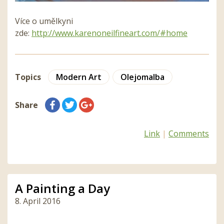
Více o umělkyni
zde:
http://www.karenoneilfineart.com/#home
Topics
Modern Art
Olejomalba
Share
Link
|
Comments
A Painting a Day
8. April 2016