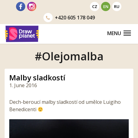
Go
CZ
EN
RU
to
+420
605 178 049
MENU
#Olejomalba
Malby sladkostí
1. June 2016
Dech-beroucí malby sladkostí od umělce Luigiho
Benedicenti