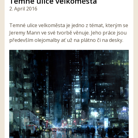
Temné ulice velkoměsta
2. April 2016
Temné ulice velkoměsta je jedno z témat, kterým se
Jeremy Mann ve své tvorbě věnuje. Jeho práce jsou
především olejomalby ať už na plátno či na desky.