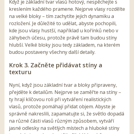
Když je základní tvar vlasů hotový, nespěchejte s
kreslením každého pramene. Nejprve vlasy rozdělte
na velké bloky – tím zachytíte jejich dynamiku a
rozložení. Je důležité to udělat, abyste pochopili,
kde jsou vlasy hustší, například u kořínků nebo v
záhybech účesu, protože právě tam budou stíny
hlubší. Velké bloky jsou tedy základem, na kterém
budou postaveny všechny další detaily.
Krok 3. Začněte přidávat stíny a
texturu
Nyní, když jsou základní tvar a bloky připraveny,
přejděte k detailům. Nejprve se zaměřte na stíny –
ty hrají klíčovou roli při vytváření realistických
vlasů, protože pomáhají přidat objem. Abyste je
správně nakreslili, zapamatujte si, že světlo dopadá
na různé části vlasů různým způsobem, vytváří
jasné odlesky na světlých místech a hluboké stíny