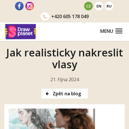
Přejít
CZ
EN
RU
na
+420
605 178 049
obsah
MENU
Jak realisticky nakreslit
vlasy
21. října 2024
Zpět na blog