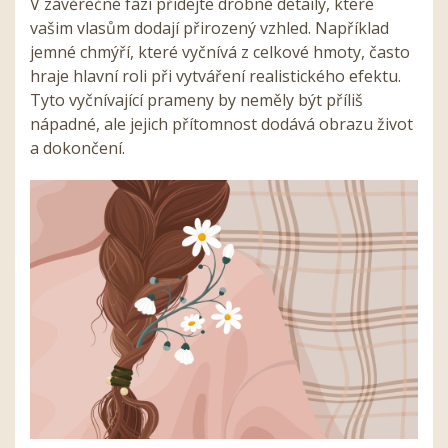
V závěrečné fázi přidejte drobné detaily, které
vašim vlasům dodají přirozený vzhled. Například
jemné chmýří, které vyčnívá z celkové hmoty, často
hraje hlavní roli při vytváření realistického efektu.
Tyto vyčnívající prameny by neměly být příliš
nápadné, ale jejich přítomnost dodává obrazu život
a dokončení.