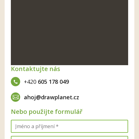
Kontaktujte nás
+420
605 178 049
ahoj@drawplanet.cz
Nebo použijte formulář