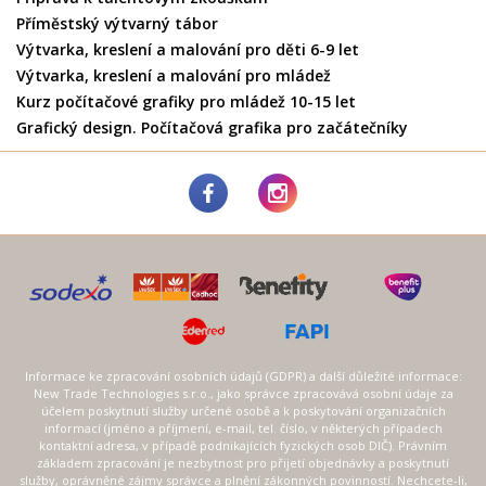
Příměstský výtvarný tábor
Výtvarka, kreslení a malování pro děti 6-9 let
Výtvarka, kreslení a malování pro mládež
Kurz počítačové grafiky pro mládež 10-15 let
Grafický design. Počítačová grafika pro začátečníky
Informace ke zpracování osobních údajů (GDPR) a další důležité informace:
New Trade Technologies s.r.o., jako správce zpracovává osobní údaje za
účelem poskytnutí služby určené osobě a k poskytování organizačních
informací (jméno a příjmení, e-mail, tel. číslo, v některých případech
kontaktní adresa, v případě podnikajících fyzických osob DIČ). Právním
základem zpracování je nezbytnost pro přijetí objednávky a poskytnutí
služby, oprávněné zájmy správce a plnění zákonných povinností. Nechcete-li,