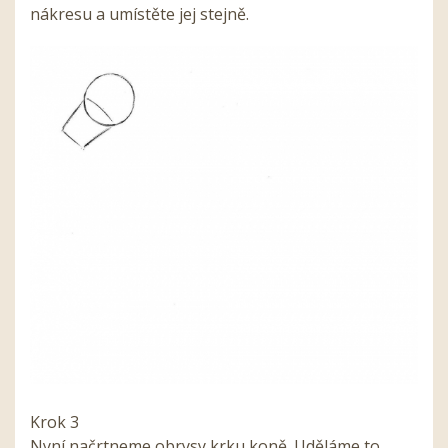
nákresu a umístěte jej stejně.
Krok 3
Nyní načrtneme obrysy krku koně. Uděláme to