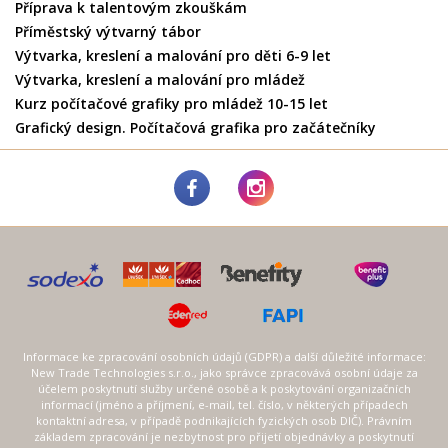
Příprava k talentovým zkouškám
Příměstský výtvarný tábor
Výtvarka, kreslení a malování pro děti 6-9 let
Výtvarka, kreslení a malování pro mládež
Kurz počítačové grafiky pro mládež 10-15 let
Grafický design. Počítačová grafika pro začátečníky
Informace ke zpracování osobních údajů (GDPR) a další důležité informace:
New Trade Technologies s.r.o., jako správce zpracovává osobní údaje za
účelem poskytnutí služby určené osobě a k poskytování organizačních
informací (jméno a příjmení, e-mail, tel. číslo, v některých případech
kontaktní adresa, v případě podnikajících fyzických osob DIČ). Právním
základem zpracování je nezbytnost pro přijetí objednávky a poskytnutí