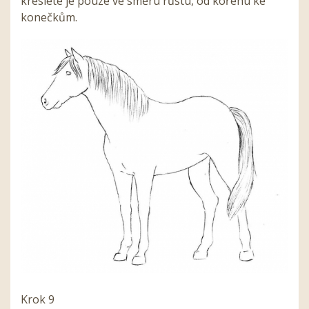
kreslete je pouze ve směru růstu, od kořenu ke
konečkům.
Krok 9