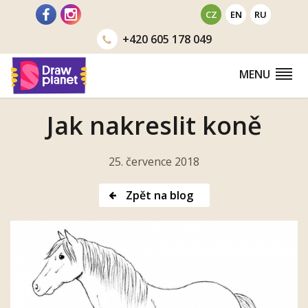
Přejít
CZ
EN
RU
na
+420
605 178 049
obsah
MENU
Jak nakreslit koně
25. července 2018
Zpět na blog