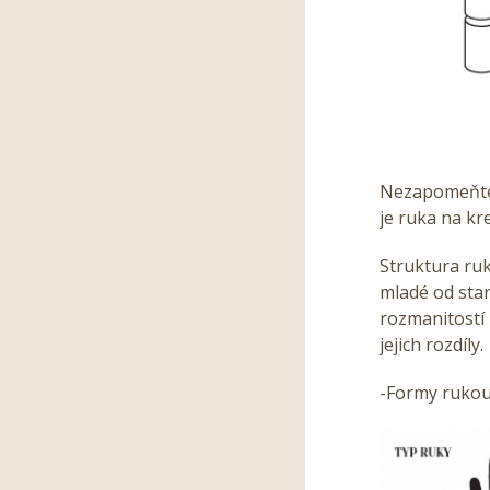
Nezapomeňte n
je ruka na kr
Struktura ruk
mladé od star
rozmanitostí 
jejich rozdíly.
-Formy ruko