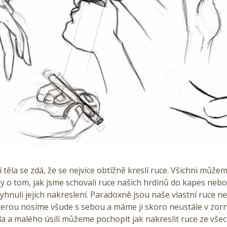
í těla se zdá, že se nejvíce obtížně kreslí ruce. Všichni může
 o tom, jak jsme schovali ruce našich hrdinů do kapes nebo
hnuli jejich nakreslení. Paradoxně jsou naše vlastní ruce n
terou nosíme všude s sebou a máme ji skoro neustále v zorn
a a malého úsilí můžeme pochopit jak nakreslit ruce ze všec