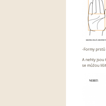
-Formy prstů
A nehty jsou 
se můžou liši