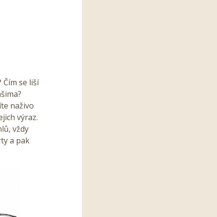
 Čím se liší
ašima?
íte naživo
jich výraz.
hlů, vždy
ty a pak