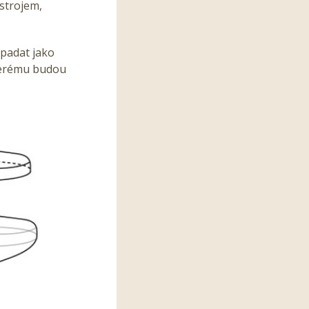
ástrojem,
ypadat jako
kterému budou