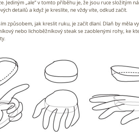
ze. Jediným „ale“ v tomto příběhu je, že jsou ruce složitým n
ch detailů a když je kreslíte, ne vždy víte, odkud začít.
m způsobem, jak kreslit ruku, je začít dlaní. Dlaň by měla v
lníkový nebo lichoběžníkový steak se zaoblenými rohy, ke 
ty.