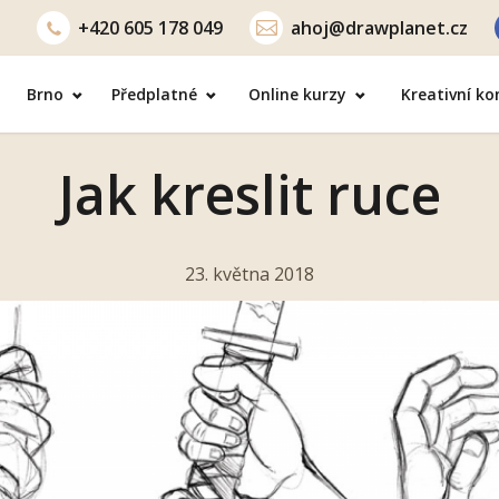
+420
605 178 049
ahoj@drawplanet.cz
Brno
Předplatné
Online kurzy
Kreativní k
Jak kreslit ruce
23. května 2018