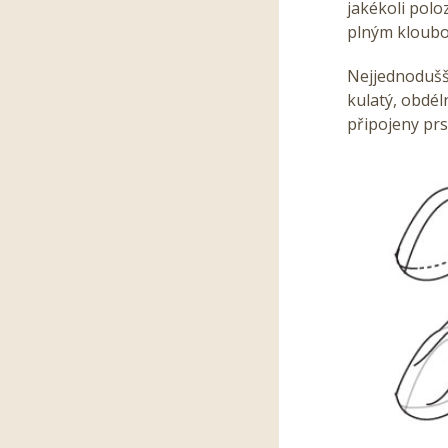
jakékoli polo
plným kloubový
Nejjednodušší
kulatý, obdé
připojeny prs