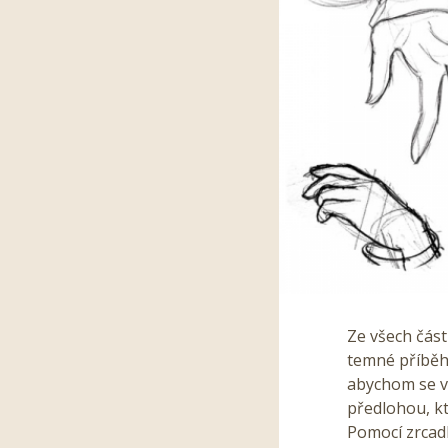
Ze všech část
temné příběhy
abychom se vy
předlohou, k
Pomocí zrcadl