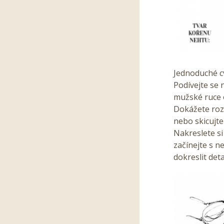
Jednoduché c
Podívejte se 
mužské ruce o
Dokážete roze
nebo skicujte 
Nakreslete si
začínejte s n
dokreslit deta