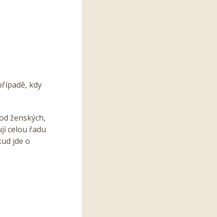
případě, kdy
í od ženských,
jí celou řadu
kud jde o