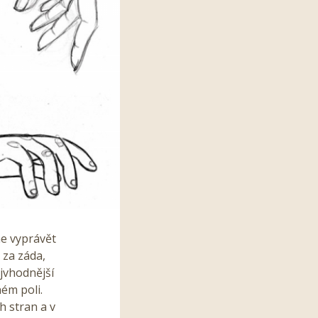
me vyprávět
 za záda,
ejvhodnější
ém poli.
h stran a v