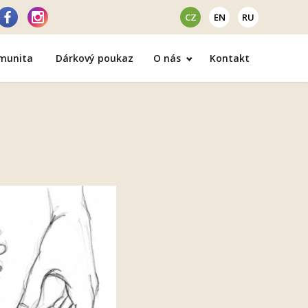
CZ
EN
RU
omunita
Dárkový poukaz
O nás
Kontakt