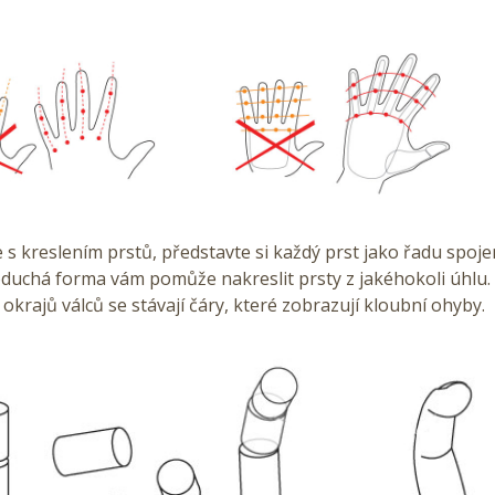
e s kreslením prstů, představte si každý prst jako řadu spoje
duchá forma vám pomůže nakreslit prsty z jakéhokoli úhlu. 
 okrajů válců se stávají čáry, které zobrazují kloubní ohyby.