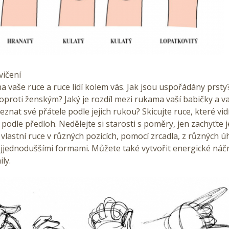
vičení
na vaše ruce a ruce lidí kolem vás. Jak jsou uspořádány prsty?
proti ženským? Jaký je rozdíl mezi rukama vaší babičky a v
znat své přátele podle jejich rukou? Skicujte ruce, které vid
podle předloh. Nedělejte si starosti s poměry, jen zachyťte je
 vlastní ruce v různých pozicích, pomocí zrcadla, z různých ú
ejjednoduššími formami. Můžete také vytvořit energické náčr
ily.