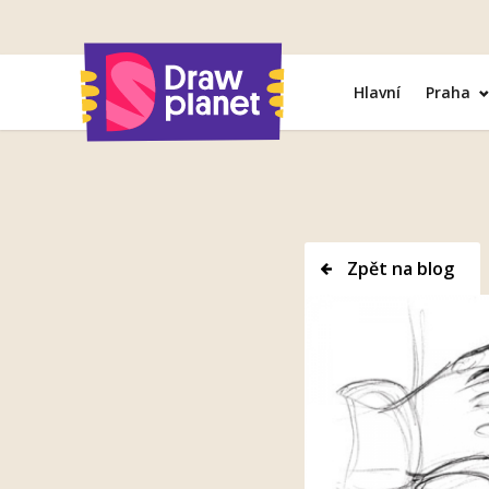
Přejít
na
obsah
Hlavní
Praha
Zpět na blog