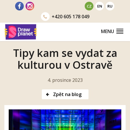
Přejít
CZ
EN
RU
na
+420
605 178 049
obsah
MENU
Tipy kam se vydat za
kulturou v Ostravě
4. prosince 2023
Zpět na blog