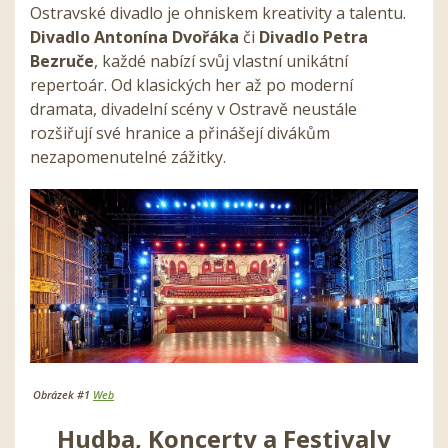
Ostravské divadlo je ohniskem kreativity a talentu.
Divadlo Antonína Dvořáka
či
Divadlo Petra
Bezruče
, každé nabízí svůj vlastní unikátní
repertoár. Od klasických her až po moderní
dramata, divadelní scény v Ostravě neustále
rozšiřují své hranice a přinášejí divákům
nezapomenutelné zážitky.
Obrázek #1
Web
Hudba, Koncerty a Festivaly