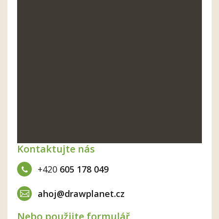
Kontaktujte nás
+420
605 178 049
ahoj@drawplanet.cz
Nebo použijte formulář