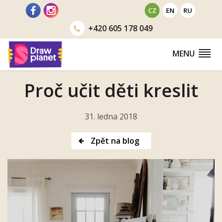
Přejít
CZ
EN
RU
na
+420
605 178 049
obsah
MENU
Proč učit děti kreslit
31. ledna 2018
Zpět na blog