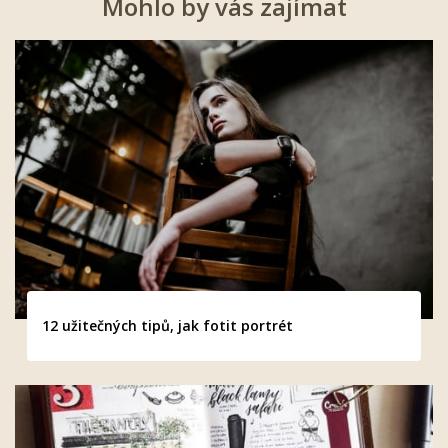
Mohlo by vás zajímat
12 užitečných tipů, jak fotit portrét