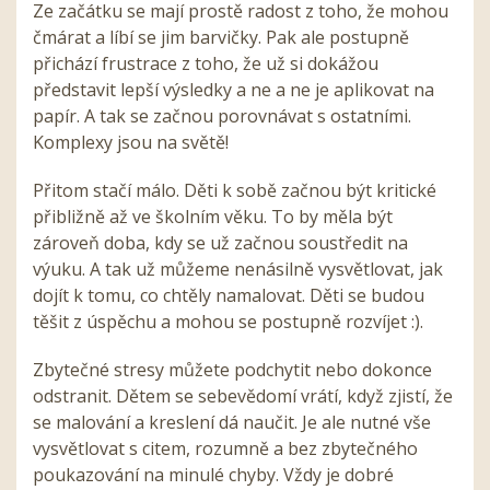
Ze začátku se mají prostě radost z toho, že mohou
čmárat a líbí se jim barvičky. Pak ale postupně
přichází frustrace z toho, že už si dokážou
představit lepší výsledky a ne a ne je aplikovat na
papír. A tak se začnou porovnávat s ostatními.
Komplexy jsou na světě!
Přitom stačí málo. Děti k sobě začnou být kritické
přibližně až ve školním věku. To by měla být
zároveň doba, kdy se už začnou soustředit na
výuku. A tak už můžeme nenásilně vysvětlovat, jak
dojít k tomu, co chtěly namalovat. Děti se budou
těšit z úspěchu a mohou se postupně rozvíjet :).
Zbytečné stresy můžete podchytit nebo dokonce
odstranit. Dětem se sebevědomí vrátí, když zjistí, že
se malování a kreslení dá naučit. Je ale nutné vše
vysvětlovat s citem, rozumně a bez zbytečného
poukazování na minulé chyby. Vždy je dobré