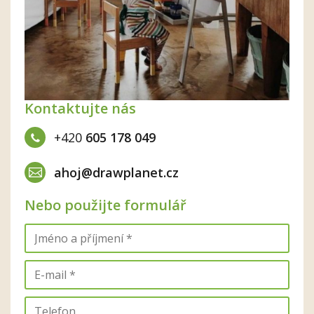
Kontaktujte nás
+420
605 178 049
ahoj@drawplanet.cz
Nebo použijte formulář