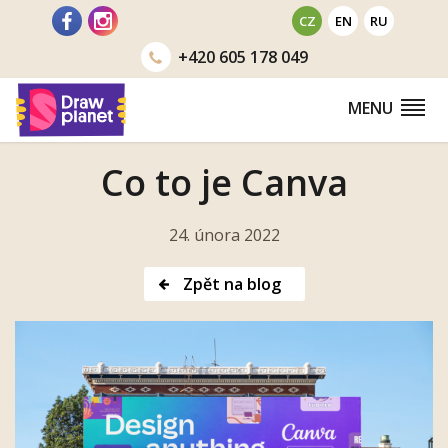
Přejít
CZ
EN
RU
na
+420
605 178 049
obsah
MENU
Co to je Canva
24. února 2022
Zpět na blog