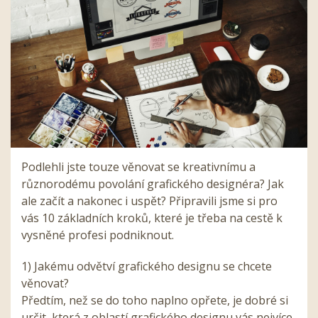
Podlehli jste touze věnovat se kreativnímu a
různorodému povolání grafického designéra? Jak
ale začít a nakonec i uspět? Připravili jsme si pro
vás 10 základních kroků, které je třeba na cestě k
vysněné profesi podniknout.
1) Jakému odvětví grafického designu se chcete
věnovat?
Předtím, než se do toho naplno opřete, je dobré si
určit, která z oblastí grafického designu vás nejvíce