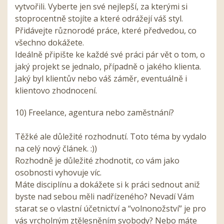
vytvořili. Vyberte jen své nejlepší, za kterými si
stoprocentně stojíte a které odrážejí váš styl.
Přidávejte různorodé práce, které předvedou, co
všechno dokážete.
Ideálně připište ke každé své práci pár vět o tom, o
jaký projekt se jednalo, případně o jakého klienta.
Jaký byl klientův nebo váš záměr, eventuálně i
klientovo zhodnocení.
10) Freelance, agentura nebo zaměstnání?
Těžké ale důležité rozhodnutí. Toto téma by vydalo
na celý nový článek. :))
Rozhodně je důležité zhodnotit, co vám jako
osobnosti vyhovuje víc.
Máte disciplínu a dokážete si k práci sednout aniž
byste nad sebou měli nadřízeného? Nevadí Vám
starat se o vlastní účetnictví a “volnonožství” je pro
vás vrcholným ztělesněním svobody? Nebo máte