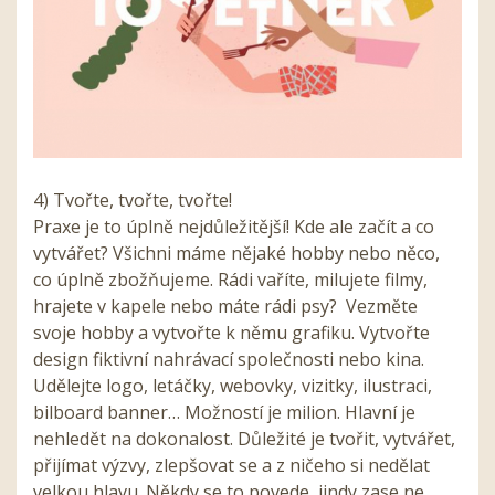
4) Tvořte, tvořte, tvořte!
Praxe je to úplně nejdůležitější! Kde ale začít a co
vytvářet? Všichni máme nějaké hobby nebo něco,
co úplně zbožňujeme. Rádi vaříte, milujete filmy,
hrajete v kapele nebo máte rádi psy?
Vezměte
svoje hobby a vytvořte k němu grafiku. Vytvořte
design fiktivní nahrávací společnosti nebo kina.
Udělejte logo, letáčky, webovky, vizitky, ilustraci,
bilboard banner… Možností je milion. Hlavní je
nehledět na dokonalost. Důležité je tvořit, vytvářet,
přijímat výzvy, zlepšovat se a z ničeho si nedělat
velkou hlavu. Někdy se to povede, jindy zase ne.