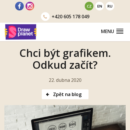
Přejít
CZ
EN
RU
na
+420
605 178 049
obsah
MENU
Chci být grafikem.
Odkud začít?
22. dubna 2020
Zpět na blog