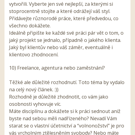
vytvořili. Vyberte jen své nejlepší, za kterými si
stoprocentně stojíte a které odrážejí váš styl.
Přidávejte různorodé práce, které předvedou, co
všechno dokážete.
Ideálně připište ke každé své práci pár vět o tom, o
jaký projekt se jednalo, případně o jakého klienta.
Jaký byl klientův nebo váš záměr, eventuálně i
klientovo zhodnocení.
10) Freelance, agentura nebo zaměstnání?
Těžké ale důležité rozhodnutí. Toto téma by vydalo
na celý nový článek. :))
Rozhodně je důležité zhodnotit, co vám jako
osobnosti vyhovuje víc.
Máte disciplínu a dokážete si k práci sednout aniž
byste nad sebou měli nadřízeného? Nevadí Vám
starat se o vlastní účetnictví a “volnonožství” je pro
vás vrcholným ztělesněním svobody? Nebo máte