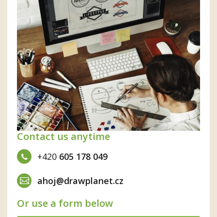
Contact us anytime
+420
605 178 049
ahoj@drawplanet.cz
Or use a form below