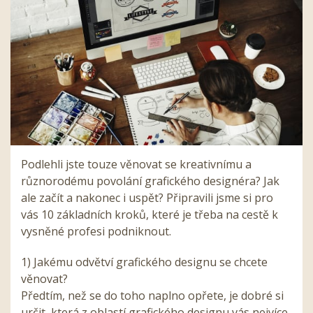
Podlehli jste touze věnovat se kreativnímu a
různorodému povolání grafického designéra? Jak
ale začít a nakonec i uspět? Připravili jsme si pro
vás 10 základních kroků, které je třeba na cestě k
vysněné profesi podniknout.
1) Jakému odvětví grafického designu se chcete
věnovat?
Předtím, než se do toho naplno opřete, je dobré si
určit, která z oblastí grafického designu vás nejvíce