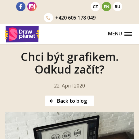
Go
CZ
EN
RU
to
+420
605 178 049
MENU
Chci být grafikem.
Odkud začít?
22. April 2020
Back to blog