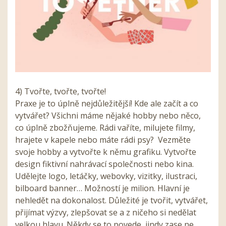
4) Tvořte, tvořte, tvořte!
Praxe je to úplně nejdůležitější! Kde ale začít a co
vytvářet? Všichni máme nějaké hobby nebo něco,
co úplně zbožňujeme. Rádi vaříte, milujete filmy,
hrajete v kapele nebo máte rádi psy?
Vezměte
svoje hobby a vytvořte k němu grafiku. Vytvořte
design fiktivní nahrávací společnosti nebo kina.
Udělejte logo, letáčky, webovky, vizitky, ilustraci,
bilboard banner… Možností je milion. Hlavní je
nehledět na dokonalost. Důležité je tvořit, vytvářet,
přijímat výzvy, zlepšovat se a z ničeho si nedělat
velkou hlavu. Někdy se to povede, jindy zase ne.