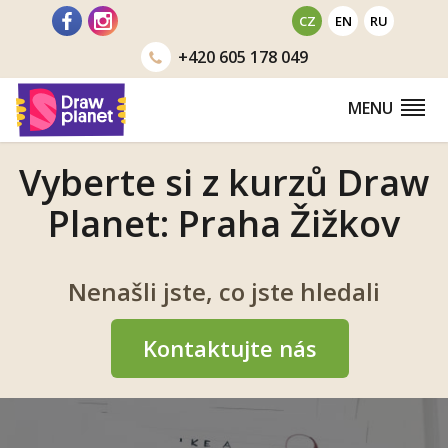
Přejít
CZ
EN
RU
na
+420
605 178 049
obsah
MENU
Vyberte si z kurzů Draw
Planet: Praha Žižkov
Nenašli jste, co jste hledali
Kontaktujte nás