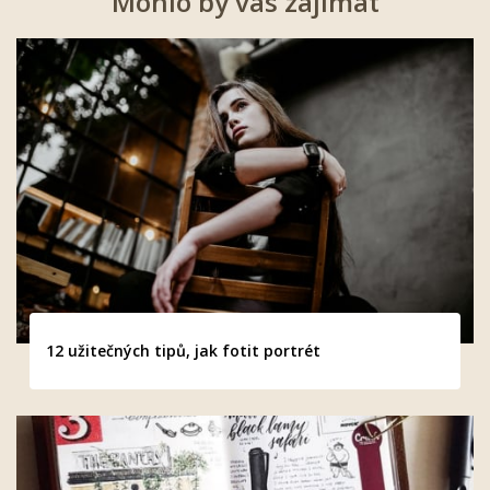
Mohlo by vás zajímat
12 užitečných tipů, jak fotit portrét