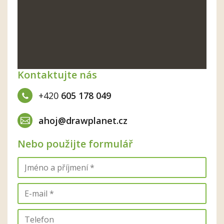
Kontaktujte nás
+420
605 178 049
ahoj@drawplanet.cz
Nebo použijte formulář