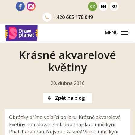
Přejít
CZ
EN
RU
na
+420
605 178 049
obsah
MENU
Krásné akvarelové
květiny
20. dubna 2016
Zpět na blog
Obrázky přímo volající po jaru. Krásné akvarelové
květiny namalované mladou thajskou umělkyni
Phatcharaphan. Nejsou úžasné? Více o umělkyni