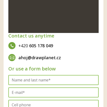
Contact us anytime
+420
605 178 049
ahoj@drawplanet.cz
Or use a form below