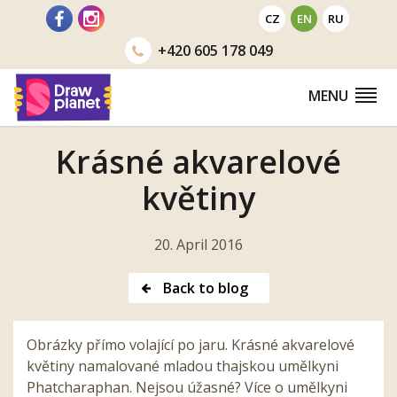
Go
CZ
EN
RU
to
+420
605 178 049
MENU
Krásné akvarelové
květiny
20. April 2016
Back to blog
Obrázky přímo volající po jaru. Krásné akvarelové
květiny namalované mladou thajskou umělkyni
Phatcharaphan. Nejsou úžasné? Více o umělkyni