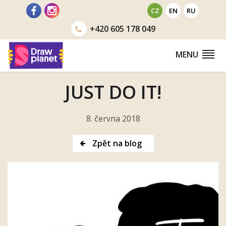
Přejít
CZ
EN
RU
na
+420
605 178 049
obsah
MENU
JUST DO IT!
8. června 2018
Zpět na blog