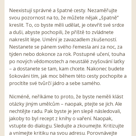
Neexistují správné a špatné cesty. Nezaměřujte
svou pozornost na to, že můžete nějak „špatně“
kreslit. To, co byste měli udělat, je otevřít své srdce
a duši, abyste pochopili, že příště to zvládnete
nakreslit lépe. Umění je zavazadlem zkušeností.
Nestanete se pánem svého řemesla ani za noc, za
týden nebo dokonce za rok. Postupné učení, touha
po nových vědomostech a neustálé zvyšování laťky
– a dostanete se tam, kam chcete. Nakonec budete
šokováni tím, jak moc během této cesty pochopíte a
procítíte své tvůrčí jádro a sebe samého.
Nicméně, neříkáme to proto, že byste neměli klást
otázky jiným umělcům – naopak, ptejte se jich. Ale
nechtějte radu. Pak byste je jen slepě následovali,
jakoby to byl recept z knihy o vaření. Naopak,
vstupte do dialogu. Sledujte a zkoumejte. Kritizujte
a vnímejte kritiku na svou adresu. Porovnávejte