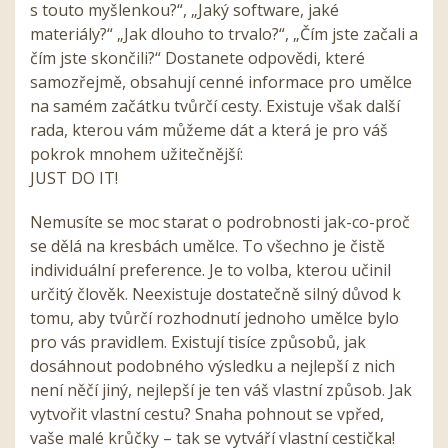
s touto myšlenkou?“, „Jaký software, jaké
materiály?“ „Jak dlouho to trvalo?“, „Čím jste začali a
čím jste skončili?“ Dostanete odpovědi, které
samozřejmě, obsahují cenné informace pro umělce
na samém začátku tvůrčí cesty. Existuje však další
rada, kterou vám můžeme dát a která je pro váš
pokrok mnohem užitečnější:
JUST DO IT!
Nemusíte se moc starat o podrobnosti jak-co-proč
se dělá na kresbách umělce. To všechno je čistě
individuální preference. Je to volba, kterou učinil
určitý člověk. Neexistuje dostatečně silný důvod k
tomu, aby tvůrčí rozhodnutí jednoho umělce bylo
pro vás pravidlem. Existují tisíce způsobů, jak
dosáhnout podobného výsledku a nejlepší z nich
není něčí jiný, nejlepší je ten váš vlastní způsob. Jak
vytvořit vlastní cestu? Snaha pohnout se vpřed,
vaše malé krůčky – tak se vytváří vlastní cestička!