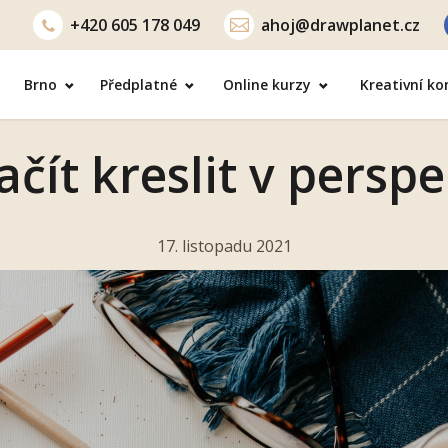
+420
605 178 049
ahoj@drawplanet.cz
Brno
Předplatné
Online kurzy
Kreativní k
ačít kreslit v persp
17. listopadu 2021