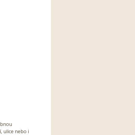
dobnou
 ulice nebo i