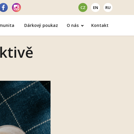
CZ
EN
RU
omunita
Dárkový poukaz
O nás
Kontakt
ektivě