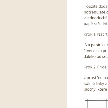
Toužíte dodat
potřebujete c
v jednoduché 
papír střední
Krok 1. Načrt
Na papír za p
čtverce za po
daleko od se
Krok 2. Přidej
Uprostřed pap
kolmé linky z
plochy, které