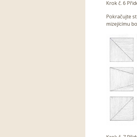
Krok č. 6 Přid
Pokračujte st
mizejícímu b
Krok č. 7 Přid