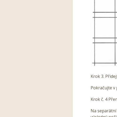
Krok 3. Přidej
Pokračujte v 
Krok č. 4 Př
Na separátní
výsledný poči