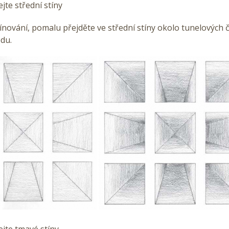
ejte střední stíny
ínování, pomalu přejděte ve střední stíny okolo tunelových
odu.
ejte tmavé stíny