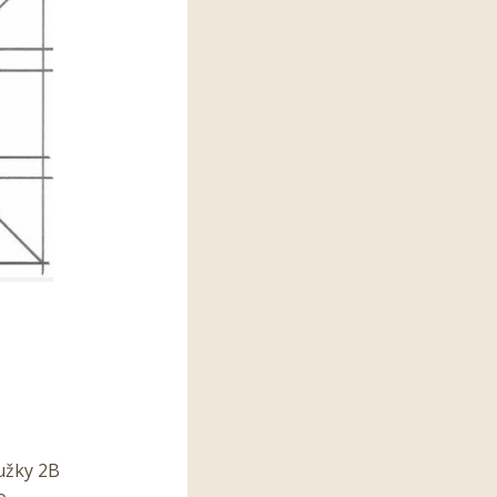
užky 2B
o.