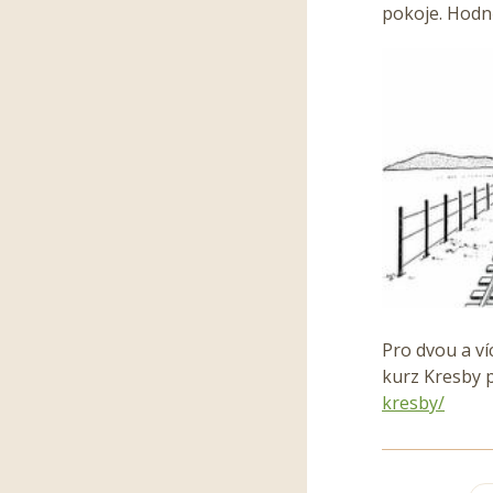
pokoje. Hodně
Pro dvou a ví
kurz Kresby p
kresby/