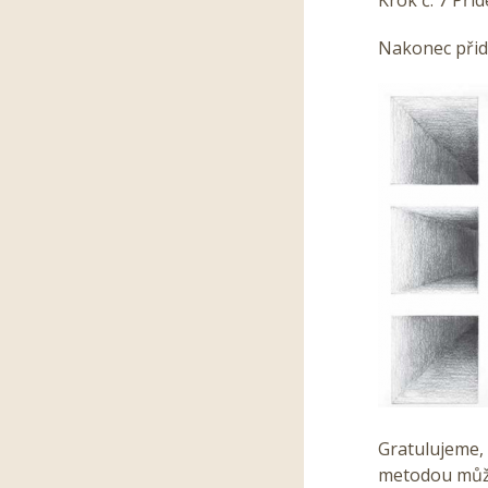
Nakonec přide
Gratulujeme, 
metodou můžet