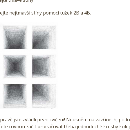
jte nejtmavší stíny pomocí tužek 2B a 4B.
právě jste zvládli první cvičení! Neusněte na vavřínech, po
e rovnou začít procvičovat třeba jednoduché kresby kolejí,