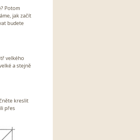
ké? Potom
áme, jak začít
vat budete
itř velkého
velké a stejně
čněte kreslit
li přes