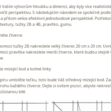
 Vaším výtvorům hloubku a dimenzi, aby byly více realistic
vičit perspektivu. S následujícím návodem se společně podív
a přitom velice efektivní jednobodové perspektivě. Potřebo
 textury, tužky 2B a 4B, pravítko, gumu.
něte čtverce
omoci tužky 2B nakreslete velký čtverec 20 cm x 20 cm. Uvn
moci pravítka nakreslete menší čtverce, které budou stejně 
be.
te mizející bod a kolmé linky
íru umístěte tečku, toto bude Váš středový mizející bod. Za
 rohu každého čtverce. Dejte si ovšem pozor, abyste nekresli
 zůstanou bílé.