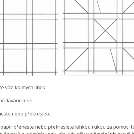
te více kolmých linek
přidávání linek.
eneste nebo překreslete
 papír přeneste nebo překreslete lehkou rukou za pomoci t
n čtverců a kolmých linek, aby Vás při vyplňování nic nerušil