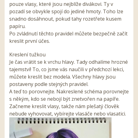
pouze vlasy, které jsou nejblíže divákovi. Ty v
pozadí se obvykle spojí do jediné hmoty. Toho lze
snadno dosáhnout, pokud tahy rozetřete kusem
papíru.
Po zvládnutí těchto pravidel můžete bezpečně začít
kreslit první účes.
Kreslení tužkou
Je čas vrátit se k vrchu hlavy. Tady odhalíme hrozné
tajemství! To, co jsme vás naučili v předchozí lekci,
můžete kreslit bez modela. Všechny hlavy jsou
postaveny podle stejných pravidel.
A teď to porovnejte. Nakreslené schéma porovnejte
s někým, kdo se nebojí být znetvořen na papíře.
Začneme kreslit vlasy, takže nám plešatý člověk
nebude vyhovovat, vybírejte vlasáče nebo vlasatici.