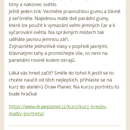
tóny a nakonec světlo.
Ještě jeden trik. Vezměte pravoúhlou gumu a šikmě
ji seřízněte. Najednou máte dvě parádní gumy,
které lze použít k vymazání velmi jemných čar a k
vyčarování světla. Na správných místech tak
uděláte jasnou jemnou záři.
Zvýrazněte jednotlivé vlasy v popředí jasnými,
šťavnatými tahy a promíchejte vše, co není na
parietální rovině kolem okrajů.
Láká vás hned začít? Směle do toho! A jestli se to
chcete naučit od těch nejlepších, přihlaste se na
kurz do ateliérů Draw Planet. Na kurzu portrétu to
bude hračka!
https://www.drawplanet.cz/kurz/kurz-kresby-
malby-portretu/