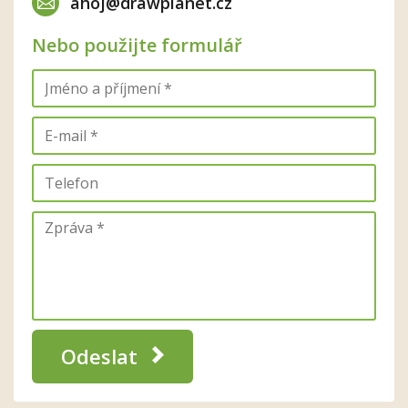
ahoj@drawplanet.cz
Nebo použijte formulář
Odeslat