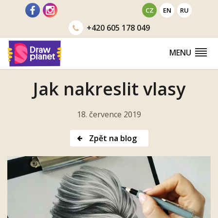
Přejít
CZ
EN
RU
na
+420
605 178 049
obsah
MENU
Jak nakreslit vlasy
18. července 2019
Zpět na blog