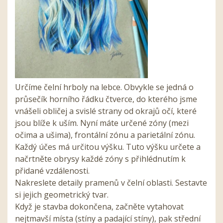
Určíme čelní hrboly na lebce. Obvykle se jedná o
průsečík horního řádku čtverce, do kterého jsme
vnášeli obličej a svislé strany od okrajů očí, které
jsou blíže k uším. Nyní máte určené zóny (mezi
očima a ušima), frontální zónu a parietální zónu.
Každý účes má určitou výšku. Tuto výšku určete a
načrtněte obrysy každé zóny s přihlédnutím k
přidané vzdálenosti.
Nakreslete detaily pramenů v čelní oblasti. Sestavte
si jejich geometrický tvar.
Když je stavba dokončena, začněte vytahovat
nejtmavší místa (stíny a padající stíny), pak střední