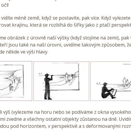
 očí!
 vidíte méně země, když se postavíte, pak více. Když vylezete
vat krajinu, která se rozbíhá do šířky jako z ptačí perspekt
me obrázek z úrovně naší výšky (když stojíme na zemi), pak 
 kteří jsou také na naší úrovni, uvidíme takovým způsobem, že
e někde ve výši hlavy.
i výš (vylezeme na horu nebo se podíváme z okna vysokého
mi zvedne a všechny ostatní objekty zůstanou na dně. Uvidí
Budou pod horizontem, v perspektivě a s deformovanými roz