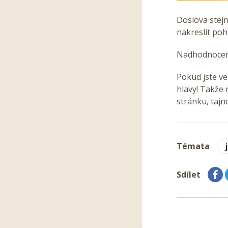
Doslova stejně
nakreslit poh
Nadhodnocen
Pokud jste ve
hlavy!
Takže n
stránku, taj
Témata
Sdílet