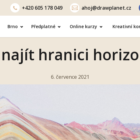
+420
605 178 049
ahoj@drawplanet.cz
Brno
Předplatné
Online kurzy
Kreativní k
 najít hranici horiz
6. července 2021