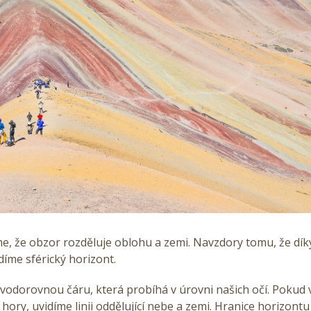
me, že obzor rozděluje oblohu a zemi. Navzdory tomu, že díky
íme sférický horizont.
vodorovnou čáru, která probíhá v úrovni našich očí.
Pokud v
hory, uvidíme linii oddělující nebe a zemi.
Hranice horizontu 