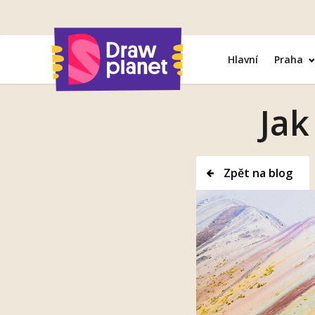
Přejít
na
obsah
Hlavní
Praha
Jak
Zpět na blog