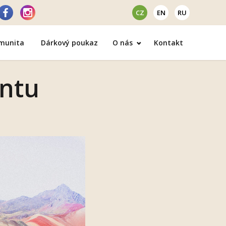
CZ
EN
RU
omunita
Dárkový poukaz
O nás
Kontakt
ontu