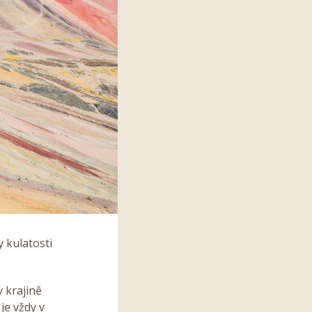
 kulatosti
 krajině
je vždy v