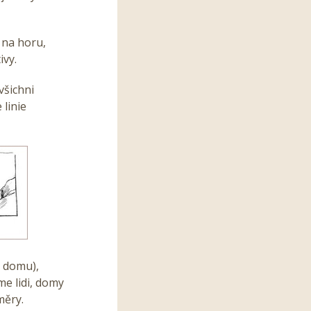
 na horu,
ivy.
všichni
 linie
 domu),
me lidi, domy
měry.