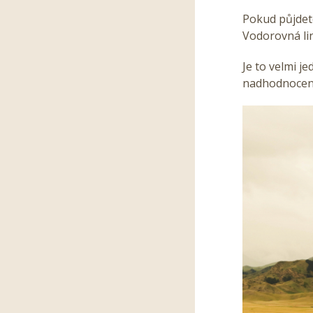
Pokud půjdete 
Vodorovná lin
Je to velmi j
nadhodnocen