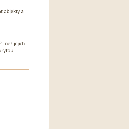
at objekty a
.
, než jejich
krytou