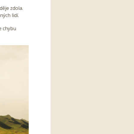
děje zdola.
ých lidí.
me chybu