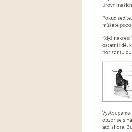
úrovni našich
Pokud sedíte,
můžete pozoro
Když nakreslí
ostatní lidé,
horizontu bud
Vystoupáme-l
obzor se s ná
atd. shora. 