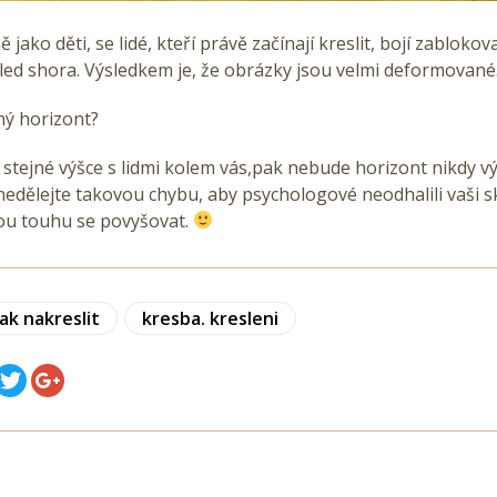
 jako děti, se lidé, kteří právě začínají kreslit, bojí zablokov
led shora. Výsledkem je, že obrázky jsou velmi deformované
ý horizont?
 stejné výšce s lidmi kolem vás,pak nebude horizont nikdy výš
edělejte takovou chybu, aby psychologové neodhalili vaši s
nou touhu se povyšovat.
jak nakreslit
kresba. kresleni