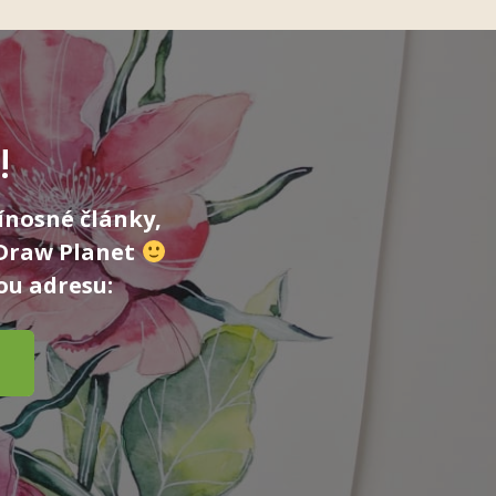
!
ínosné články,
 Draw Planet
ou adresu: