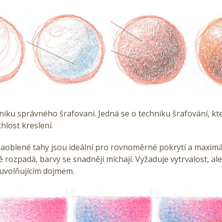
hniku správného šrafovaní. Jedná se o techniku šrafování, kt
hlost kreslení.
zaoblené tahy jsou ideální pro rovnoměrné pokrytí a maximá
rozpadá, barvy se snadněji míchají. Vyžaduje vytrvalost, al
 uvolňujícím dojmem.