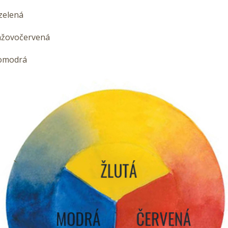
zelená
nžovočervená
vomodrá