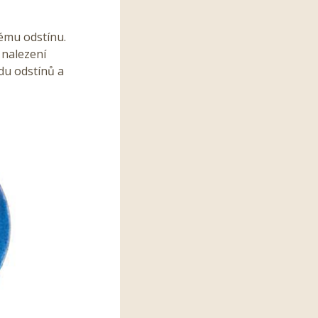
ému odstínu.
 nalezení
du odstínů a