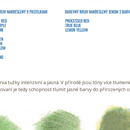
rva tužky intenzivní a jasná. V přírodě jsou tóny více tlumen
vaní je tedy schopnost tlumit jasné barvy do přirozených o