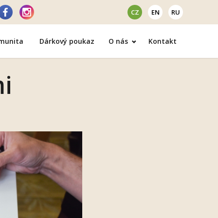
CZ
EN
RU
omunita
Dárkový poukaz
O nás
Kontakt
mi