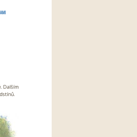
é. Dalším
dstínů.