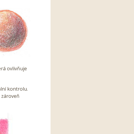
erá ovlivňuje
lní kontrolu.
e zároveň