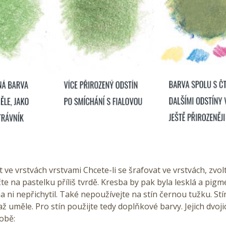
t ve vrstvách vrstvami Chcete-li se šrafovat ve vrstvách, zvol
čte na pastelku příliš tvrdě. Kresba by pak byla lesklá a pigm
na ni nepřichytil. Také nepoužívejte na stín černou tužku. St
ž uměle. Pro stín použijte tedy doplňkové barvy. Jejich dvojic
obě: