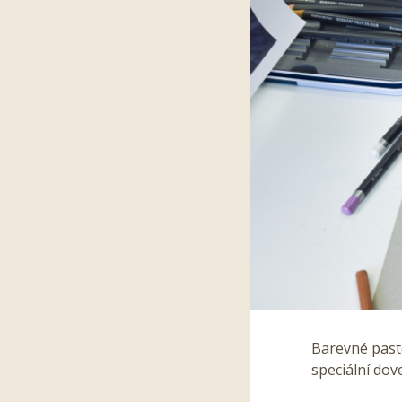
Barevné paste
speciální dov