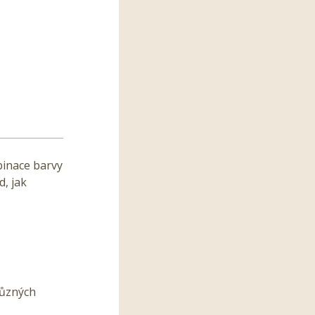
binace barvy
d, jak
různých