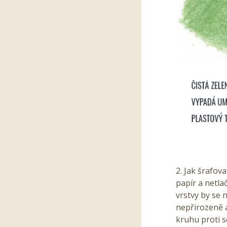
2. Jak šrafova
papír a netla
vrstvy by se 
nepřirozeně a
kruhu proti s