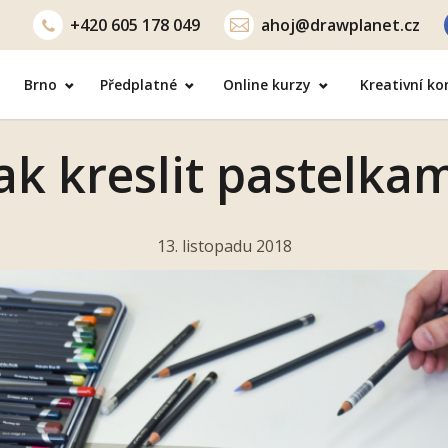
+420
605 178 049
ahoj@drawplanet.cz
Brno
Předplatné
Online kurzy
Kreativní k
ak kreslit pastelka
13. listopadu 2018