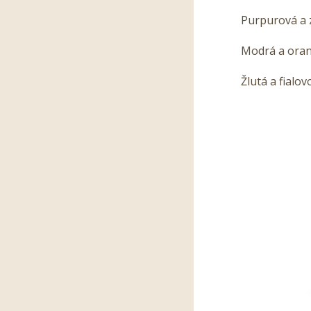
Purpurová a 
Modrá a ora
Žlutá a fialo