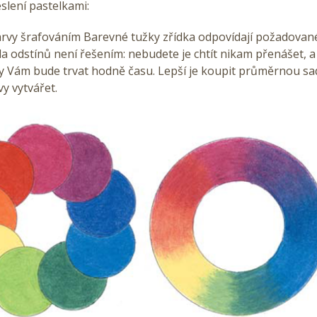
eslení pastelkami:
barvy šrafováním Barevné tužky zřídka odpovídají požadovan
 odstínů není řešením: nebudete je chtít nikam přenášet, a
y Vám bude trvat hodně času. Lepší je koupit průměrnou sa
vy vytvářet.