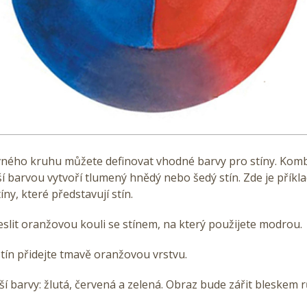
ného kruhu můžete definovat vhodné barvy pro stíny. Kom
ší barvou vytvoří tlumený hnědý nebo šedý stín. Zde je příkla
ny, které představují stín.
eslit oranžovou kouli se stínem, na který použijete modrou.
tín přidejte tmavě oranžovou vrstvu.
alší barvy: žlutá, červená a zelená. Obraz bude zářit bleskem 